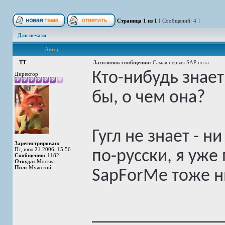
Страница
1
из
1
[ Сообщений: 4 ]
Для печати
Автор
-TT-
Заголовок сообщения:
Самая первая SAP нота
Кто-нибудь знает
Директор
бы, о чем она?
Гугл не знает - н
Зарегистрирован:
Пт, июл 21 2006, 15:56
по-русски, я уже
Сообщения:
1182
Откуда:
Москва
Пол:
Мужской
SapForMe тоже ни
______________