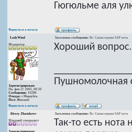
Гюгюльме аля ул
Вернуться к началу
LadyWind
Заголовок сообщения:
Re: Самая первая SAP нота
Хороший вопрос.
Модератор
______________
Пушномолочная с
Зарегистрирован:
Пн, фев 21 2005, 00:50
Сообщения:
10286
Откуда:
г.Мышуйск
Пол:
Женский
Вернуться к началу
Alexey Zhandarov
Заголовок сообщения:
Re: Самая первая SAP нота
Так-то есть нота
Младший специалист
Зарегистрирован: