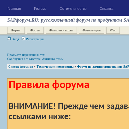
Главная
Резюме
Сотрудничество
Справка
SAPфорум.RU: русскоязычный форум по продуктам S
Портал
Форум
Файловый архив
Фотогалерея
Wiki
Вход
Регистрация
Просмотр нерешенных тем
Сообщения без ответов
|
Активные темы
Список форумов
»
Технические компоненты
»
Форум по администрированию SA
Правила форума
ВНИМАНИЕ! Прежде чем задават
ссылками ниже: