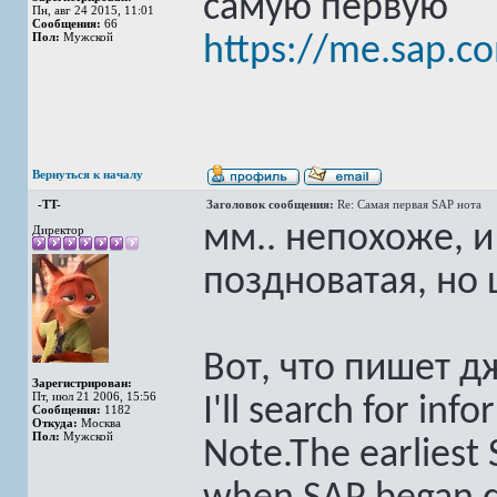
самую первую
Пн, авг 24 2015, 11:01
Сообщения:
66
Пол:
Мужской
https://me.sap.c
Вернуться к началу
-TT-
Заголовок сообщения:
Re: Самая первая SAP нота
мм.. непохоже, и
Директор
поздноватая, но
Вот, что пишет д
Зарегистрирован:
Пт, июл 21 2006, 15:56
I'll search for inf
Сообщения:
1182
Откуда:
Москва
Пол:
Мужской
Note.The earliest