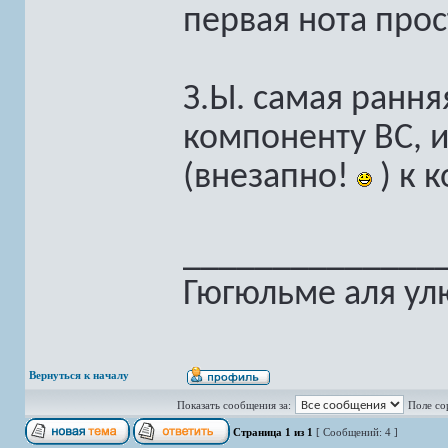
первая нота прос
З.Ы. самая рання
компоненту BC, и
(внезапно!
) к 
______________
Гюгюльме аля ул
Вернуться к началу
Показать сообщения за:
Поле со
Страница
1
из
1
[ Сообщений: 4 ]