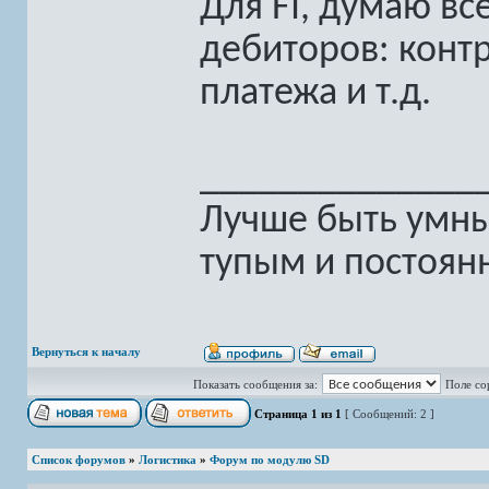
Для FI, думаю вс
дебиторов: контр
платежа и т.д.
______________
Лучше быть умны
тупым и постоян
Вернуться к началу
Показать сообщения за:
Поле со
Страница
1
из
1
[ Сообщений: 2 ]
Список форумов
»
Логистика
»
Форум по модулю SD