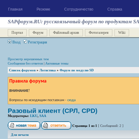
Главная
Резюме
Сотрудничество
Справка
SAPфорум.RU: русскоязычный форум по продуктам S
Портал
Форум
Файловый архив
Фотогалерея
Wiki
Вход
Регистрация
Просмотр нерешенных тем
Сообщения без ответов
|
Активные темы
Список форумов
»
Логистика
»
Форум по модулю SD
Правила форума
ВНИМАНИЕ!
Вопросы по исходящим поставкам -
сюда
Разовый клиент (СРЛ, CPD)
Модераторы:
LKU
,
SAA
Страница
1
из
1
[ Сообщений: 2 ]
Для печати