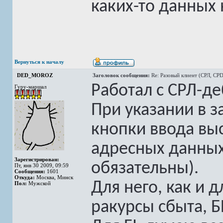
каких-то данных 
Вернуться к началу
DED_MOROZ
Заголовок сообщения:
Re: Разовый клиент (СРЛ, CPD
Работал с CРЛ-д
Гуру-маршал
При указании в з
кнопки ввода вы
адресных данных
Зарегистрирован:
обязательны).
Пт, янв 30 2009, 09:59
Сообщения:
1601
Откуда:
Москва, Минск
Для него, как и 
Пол:
Мужской
ракурсы сбыта, БЕ