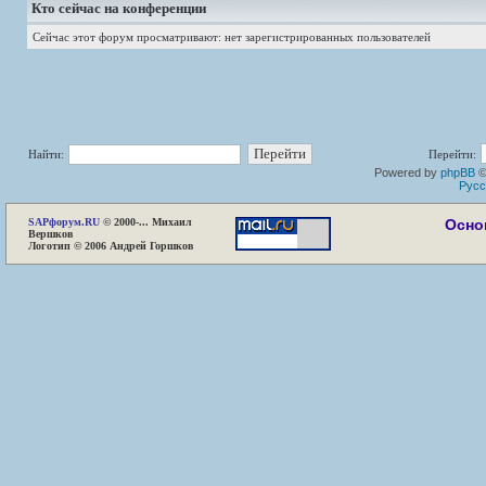
Кто сейчас на конференции
Сейчас этот форум просматривают: нет зарегистрированных пользователей
Найти:
Перейти:
Powered by
phpBB
©
Русс
SAP
форум.RU
© 2000-... Михаил
Осно
Вершков
Логотип © 2006 Андрей Горшков