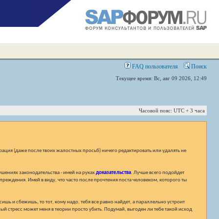
FAQ пользователя
Поиск
Текущее время: Вс, авг 09 2026, 12:49
Часовой пояс: UTC + 3 часа
ация (даже после твоих жалостных просьб) ничего редактировать или удалять не
ушениях законодательства - имей на руках
доказательства
. Лучше всего подойдет
преждения. Имей в виду, что часто после прочтения поста человеком, которого ты
шь и сбежишь, то тот, кому надо, тебя все равно найдет, а параллельно устроит
ый стресс может меня в теории просто убить. Подумай, выгоден ли тебе такой исход