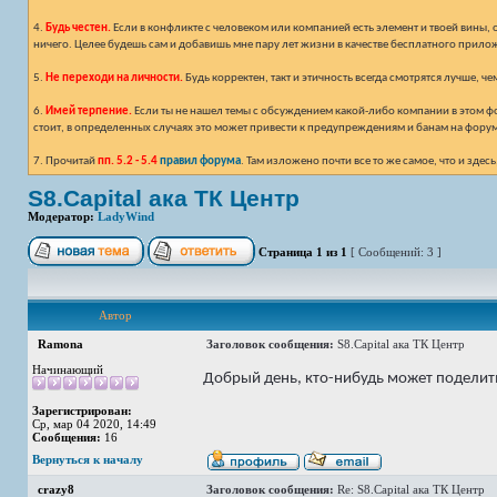
4.
Будь честен.
Если в конфликте с человеком или компанией есть элемент и твоей вины, 
ничего. Целее будешь сам и добавишь мне пару лет жизни в качестве бесплатного прило
5.
Не переходи на личности.
Будь корректен, такт и этичность всегда смотрятся лучше, ч
6.
Имей терпение.
Если ты не нашел темы с обсуждением какой-либо компании в этом фор
стоит, в определенных случаях это может привести к предупреждениям и банам на фору
7. Прочитай
пп. 5.2 - 5.4
правил форума
. Там изложено почти все то же самое, что и зд
S8.Capital ака ТК Центр
Модератор:
LadyWind
Страница
1
из
1
[ Сообщений: 3 ]
Автор
Ramona
Заголовок сообщения:
S8.Capital ака ТК Центр
Начинающий
Добрый день, кто-нибудь может поделитьс
Зарегистрирован:
Ср, мар 04 2020, 14:49
Сообщения:
16
Вернуться к началу
crazy8
Заголовок сообщения:
Re: S8.Capital ака ТК Центр