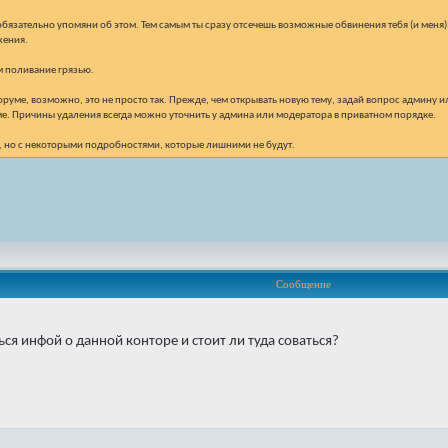
обязательно упомяни об этом. Тем самым ты сразу отсечешь возможные обвинения тебя (и меня)
жения.
ем поливание грязью.
уме, возможно, это не просто так. Прежде, чем открывать новую тему, задай вопрос админу ил
ме. Причины удаления всегда можно уточнить у админа или модератора в приватном порядке.
есь, но с некоторыми подробностями, которые лишними не будут.
Сообщение
я инфой о данной конторе и стоит ли туда соваться?