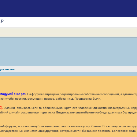
AP
циалистов
,
подумай еще раз
. На форуме запрещено редактирование собственных сообщений, а администр
тоит тебе: премии, репутации, нервов, работы и т.д. Прецеденты были.
).
Эмоции - твой враг. Если ты обвиняешь конкретного человека или компанию в серьезных нар
райний случай - сохраненная переписка. Бездоказательные обвинения будут удаляться без преду
ей форума, если после публикации твоего поста возникнут проблемы. Поскольку, если ты струси
огущественных и влиятельных друганов, которые могли бы за меня постоять. Более того: сильн