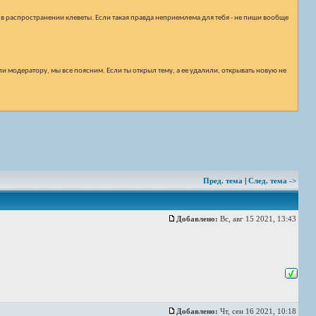
 в распространении клеветы. Если такая правда неприемлема для тебя - не пиши вообще
и модератору, мы все поясним. Если ты открыл тему, а ее удалили, открывать новую не
Пред. тема
|
След. тема ->
Добавлено:
Вс, авг 15 2021, 13:43
Добавлено:
Чт, сен 16 2021, 10:18