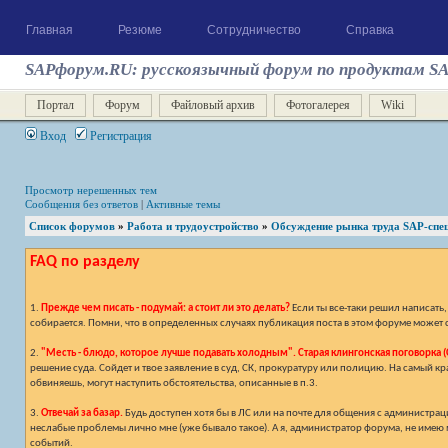
Главная
Резюме
Сотрудничество
Справка
SAPфорум.RU: русскоязычный форум по продуктам S
Портал
Форум
Файловый архив
Фотогалерея
Wiki
Вход
Регистрация
Просмотр нерешенных тем
Сообщения без ответов
|
Активные темы
Список форумов
»
Работа и трудоустройство
»
Обсуждение рынка труда SAP-спе
FAQ по разделу
1.
Прежде чем писать - подумай: а стоит ли это делать?
Если ты все-таки решил написать
собирается. Помни, что в определенных случаях публикация поста в этом форуме может с
2.
"Месть - блюдо, которое лучше подавать холодным". Старая клингонская поговорка (С
решение суда. Сойдет и твое заявление в суд, СК, прокуратуру или полицию. На самый к
обвиняешь, могут наступить обстоятельства, описанные в п.3.
3.
Отвечай за базар.
Будь доступен хотя бы в ЛС или на почте для общения с администраци
неслабые проблемы лично мне (уже бывало такое). А я, администратор форума, не имею м
событий.