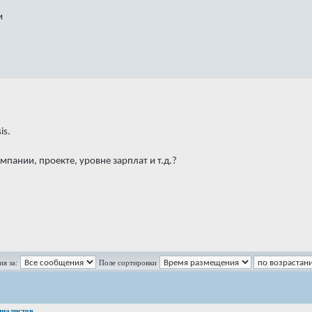
и
is.
мпании, проекте, уровне зарплат и т.д.?
я за:
Поле сортировки
циалистов