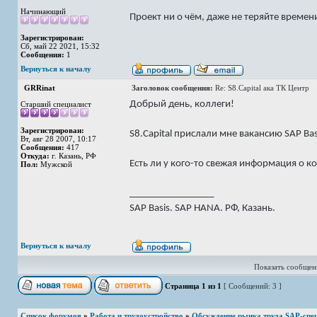
Начинающий
Проект ни о чём, даже не теряйте времен
Зарегистрирован:
Сб, май 22 2021, 15:32
Сообщения:
1
Вернуться к началу
GRRinat
Заголовок сообщения:
Re: S8.Capital ака ТК Центр
Добрый день, коллеги!
Старший специалист
Зарегистрирован:
S8.Capital прислали мне вакансию SAP Bas
Вт, авг 28 2007, 10:17
Сообщения:
417
Откуда:
г. Казань, РФ
Есть ли у кого-то свежая информация о ко
Пол:
Мужской
_________________
SAP Basis. SAP HANA. РФ, Казань.
Вернуться к началу
Показать сообщени
Страница
1
из
1
[ Сообщений: 3 ]
Список форумов
»
Работа и трудоустройство
»
Обсуждение рынка труда SAP-спе