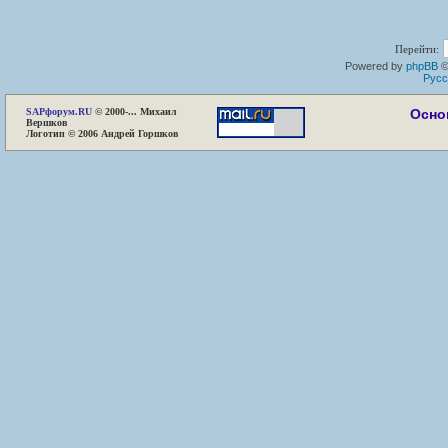
Перейти:
Powered by
phpBB
©
Русс
SAP
форум.RU
© 2000-... Михаил
Осно
Вершков
Логотип © 2006 Андрей Горшков