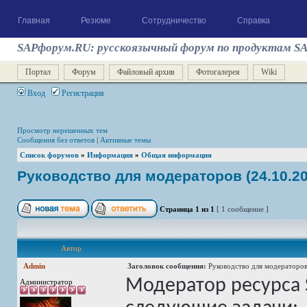
Главная
Резюме
Сотрудничество
Справка
SAPфорум.RU: русскоязычный форум по продуктам S
Портал
Форум
Файловый архив
Фотогалерея
Wiki
Вход
Регистрация
Просмотр нерешенных тем
Сообщения без ответов
|
Активные темы
Список форумов
»
Информация
»
Общая информация
Руководство для модераторов (24.10.20
Страница
1
из
1
[ 1 сообщение ]
Автор
Admin
Заголовок сообщения:
Руководство для модераторов
Модератор ресурса
Администратор