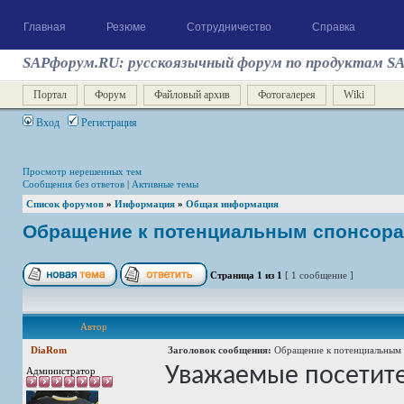
Главная
Резюме
Сотрудничество
Справка
SAPфорум.RU: русскоязычный форум по продуктам S
Портал
Форум
Файловый архив
Фотогалерея
Wiki
Вход
Регистрация
Просмотр нерешенных тем
Сообщения без ответов
|
Активные темы
Список форумов
»
Информация
»
Общая информация
Обращение к потенциальным спонсор
Страница
1
из
1
[ 1 сообщение ]
Автор
DiaRom
Заголовок сообщения:
Обращение к потенциальным
Уважаемые посетите
Администратор