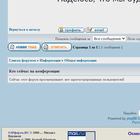
Вернуться к началу
Показать сообщения за:
Поле со
Страница
1
из
1
[ 1 сообщение ]
Список форумов
»
Информация
»
Общая информация
Кто сейчас на конференции
Сейчас этот форум просматривают: нет зарегистрированных пользователей
Перейти:
Powered by
phpBB
©
Русс
SAP
форум.RU
© 2000-... Михаил
Осно
Вершков
Логотип © 2006 Андрей Горшков