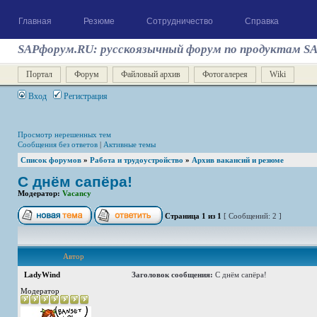
Главная
Резюме
Сотрудничество
Справка
SAPфорум.RU: русскоязычный форум по продуктам S
Портал
Форум
Файловый архив
Фотогалерея
Wiki
Вход
Регистрация
Просмотр нерешенных тем
Сообщения без ответов
|
Активные темы
Список форумов
»
Работа и трудоустройство
»
Архив вакансий и резюме
С днём сапёра!
Модератор:
Vacancy
Страница
1
из
1
[ Сообщений: 2 ]
Автор
LadyWind
Заголовок сообщения:
С днём сапёра!
Модератор