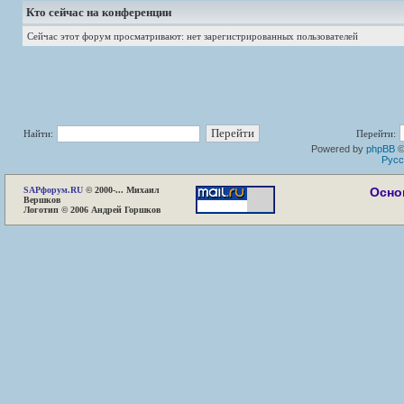
Кто сейчас на конференции
Сейчас этот форум просматривают: нет зарегистрированных пользователей
Найти:
Перейти:
Powered by
phpBB
©
Русс
SAP
форум.RU
© 2000-... Михаил
Осно
Вершков
Логотип © 2006 Андрей Горшков