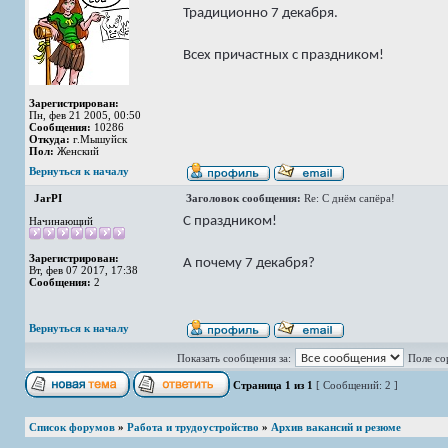
Традиционно 7 декабря.
Всех причастных с праздником!
Зарегистрирован:
Пн, фев 21 2005, 00:50
Сообщения:
10286
Откуда:
г.Мышуйск
Пол:
Женский
Вернуться к началу
JarPI
Заголовок сообщения:
Re: С днём сапёра!
С праздником!
Начинающий
Зарегистрирован:
А почему 7 декабря?
Вт, фев 07 2017, 17:38
Сообщения:
2
Вернуться к началу
Показать сообщения за:
Поле со
Страница
1
из
1
[ Сообщений: 2 ]
Список форумов
»
Работа и трудоустройство
»
Архив вакансий и резюме