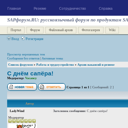
Главная
Резюме
Сотрудничество
Справка
SAPфорум.RU: русскоязычный форум по продуктам S
Портал
Форум
Файловый архив
Фотогалерея
Wiki
Вход
Регистрация
Просмотр нерешенных тем
Сообщения без ответов
|
Активные темы
Список форумов
»
Работа и трудоустройство
»
Архив вакансий и резюме
С днём сапёра!
Модератор:
Vacancy
Страница
1
из
1
[ Сообщений: 2 ]
Автор
LadyWind
Заголовок сообщения:
С днём сапёра!
Модератор