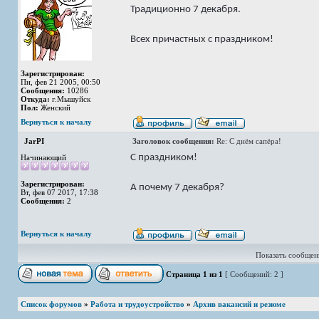
Традиционно 7 декабря.
Всех причастных с праздником!
Зарегистрирован:
Пн, фев 21 2005, 00:50
Сообщения:
10286
Откуда:
г.Мышуйск
Пол:
Женский
Вернуться к началу
JarPI
Заголовок сообщения:
Re: С днём сапёра!
С праздником!
Начинающий
Зарегистрирован:
А почему 7 декабря?
Вт, фев 07 2017, 17:38
Сообщения:
2
Вернуться к началу
Показать сообщени
Страница
1
из
1
[ Сообщений: 2 ]
Список форумов
»
Работа и трудоустройство
»
Архив вакансий и резюме