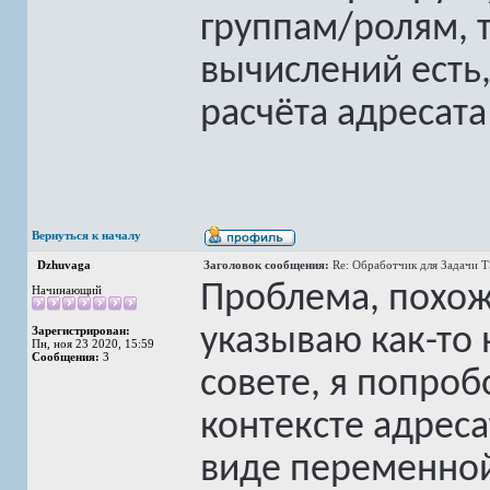
группам/ролям, 
вычислений есть
расчёта адресата
Вернуться к началу
Dzhuvaga
Заголовок сообщения:
Re: Обработчик для Задачи 
Проблема, похоже
Начинающий
указываю как-то
Зарегистрирован:
Пн, ноя 23 2020, 15:59
Сообщения:
3
совете, я попроб
контексте адреса
виде переменной