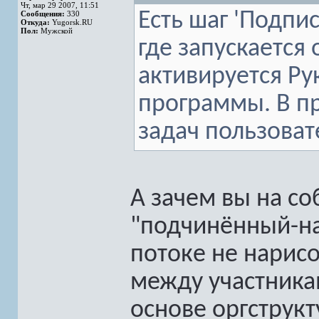
Чт, мар 29 2007, 11:51
Есть шаг 'Подпи
Сообщения:
330
Откуда:
Yugorsk.RU
Пол:
Мужской
где запускается
активируется Ру
программы. В п
задач пользова
А зачем вы на с
"подчинённый-на
потоке не нарис
между участника
основе оргструк