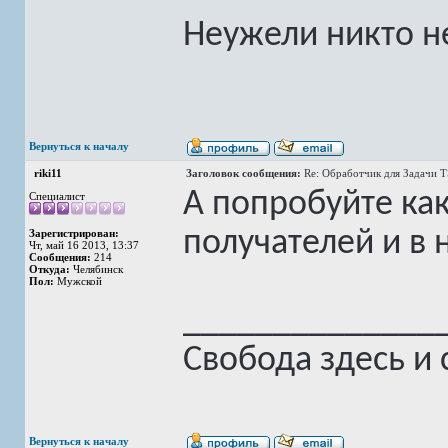
Неужели никто н
Вернуться к началу
riki11
Заголовок сообщения:
Re: Обработчик для Задачи 
А попробуйте как
Специалист
получателей и в 
Зарегистрирован:
Чт, май 16 2013, 13:37
Сообщения:
214
Откуда:
Челябинск
Пол:
Мужской
______________
Свобода здесь и 
Вернуться к началу