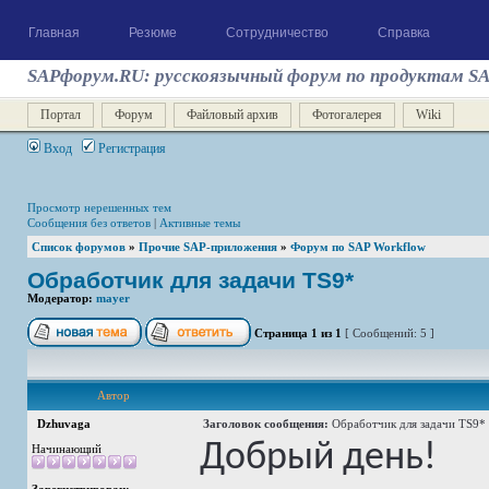
Главная
Резюме
Сотрудничество
Справка
SAPфорум.RU: русскоязычный форум по продуктам S
Портал
Форум
Файловый архив
Фотогалерея
Wiki
Вход
Регистрация
Просмотр нерешенных тем
Сообщения без ответов
|
Активные темы
Список форумов
»
Прочие SAP-приложения
»
Форум по SAP Workflow
Обработчик для задачи TS9*
Модератор:
mayer
Страница
1
из
1
[ Сообщений: 5 ]
Автор
Dzhuvaga
Заголовок сообщения:
Обработчик для задачи TS9*
Добрый день!
Начинающий