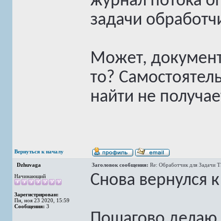
журнал потока о
задачи обработчи
Может, документа
то? Самостоятел
найти не получа
Вернуться к началу
Dzhuvaga
Заголовок сообщения:
Re: Обработчик для Задачи 
Снова вернулся к
Начинающий
Зарегистрирован:
Пн, ноя 23 2020, 15:59
Сообщения:
3
Пошагово делаю