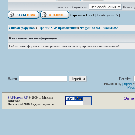
Показать сообщения за:
Поле со
Страница
1
из
1
[ Сообщений: 5 ]
Список форумов
»
Прочие SAP-приложения
»
Форум по SAP Workflow
Кто сейчас на конференции
Сейчас этот форум просматривают: нет зарегистрированных пользователей
Найти:
Перейти:
Powered by
phpBB
©
Русс
SAP
форум.RU
© 2000-... Михаил
Осно
Вершков
Логотип © 2006 Андрей Горшков