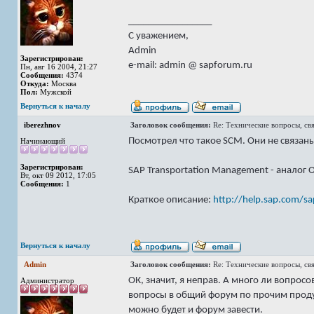
_________________
С уважением,
Admin
Зарегистрирован:
e-mail: admin @ sapforum.ru
Пн, авг 16 2004, 21:27
Сообщения:
4374
Откуда:
Москва
Пол:
Мужской
Вернуться к началу
iberezhnov
Заголовок сообщения:
Re: Технические вопросы, св
Посмотрел что такое SCM. Они не связан
Начинающий
Зарегистрирован:
SAP Transportation Management - аналог 
Вт, окт 09 2012, 17:05
Сообщения:
1
Краткое описание:
http://help.sap.com/s
Вернуться к началу
Admin
Заголовок сообщения:
Re: Технические вопросы, св
ОК, значит, я неправ. А много ли вопро
Администратор
вопросы в общий форум по прочим проду
можно будет и форум завести.