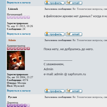
Вернуться к началу
Lisionok
Заголовок сообщения:
Re: Технические вопросы, св
Начинающий
в файловом архиве нет данных? когда я 
Зарегистрирован:
Чт, апр 11 2013, 10:26
Сообщения:
24
Вернуться к началу
Admin
Заголовок сообщения:
Re: Технические вопросы, св
Администратор
Пока нету, не добрались до него.
_________________
С уважением,
Admin
e-mail: admin @ sapforum.ru
Зарегистрирован:
Пн, авг 16 2004, 21:27
Сообщения:
4374
Откуда:
Москва
Пол:
Мужской
Вернуться к началу
Руслан
Заголовок сообщения:
Re: Технические вопросы, св
Директор