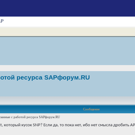
AP
ботой ресурса SAPфорум.RU
Сообщение
язанные с работой ресурса SAPфорум.RU
t, который кусок SNP? Если да, то пока нет, ибо нет смысла дробить А