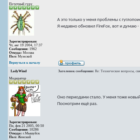
Почетный гуру
А это только у меня проблемы с гуглопои
Я недавно обновил FireFox, вот и думаю -
Зарегистрирован:
Чт, авг 19 2004, 17:37
Сообщения:
1962
Откуда:
Москва
Пол:
Мужской
Вернуться к началу
LadyWind
Заголовок сообщения:
Re: Технические вопросы, св
Модератор
Оно периодами стало. У меня тоже новый 
Посмотрим ещё раз.
Зарегистрирован:
Пн, фев 21 2005, 00:50
Сообщения:
10286
Откуда:
г.Мышуйск
Пол:
Женский