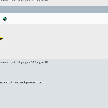
язанные с работой ресурса SAPфорум.RU
!
язанные с работой ресурса SAPфорум.RU
ько этой) не отображаются.