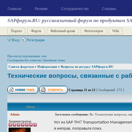
Главная
Резюме
Сотрудничество
Справка
SAPфорум.RU: русскоязычный форум по продуктам S
Портал
Форум
Файловый архив
Фотогалерея
Wiki
Вход
Регистрация
Просмотр нерешенных тем
Сообщения без ответов
|
Активные темы
Список форумов
»
Информация
»
Вопросы по ресурсу SAPфорум.RU
Технические вопросы, связанные с ра
Страница
11
из
12
[ Сообщений: 173 ]
Автор
Admin
Заголовок сообщения:
Re: Технические вопросы, св
Администратор
Уот из SAP TM? Transportation Managemen
я неправ, поправьте плиз.