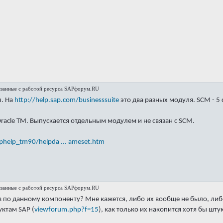
язанные с работой ресурса SAPфорум.RU
ы. На
http://help.sap.com/businesssuite
это два разных модуля. SCM - 5 с
Oracle TM. Выпускается отдельным модулем и не связан с SCM.
aphelp_tm90/helpda ... ameset.htm
язанные с работой ресурса SAPфорум.RU
сов по данному компоненту? Мне кажется, либо их вообще не было, ли
ктам SAP (
viewforum.php?f=15
), как только их накопится хотя бы штук