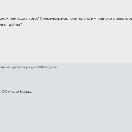
ском или еще у кого? Пользуюсь исключительно им, однако с некоторых
 чья трабла?
язанные с работой ресурса SAPфорум.RU
ФФ и та ж беда...