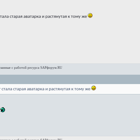
 стала старая аватарка и растянутая к тому же
язанные с работой ресурса SAPфорум.RU
г стала старая аватарка и растянутая к тому же