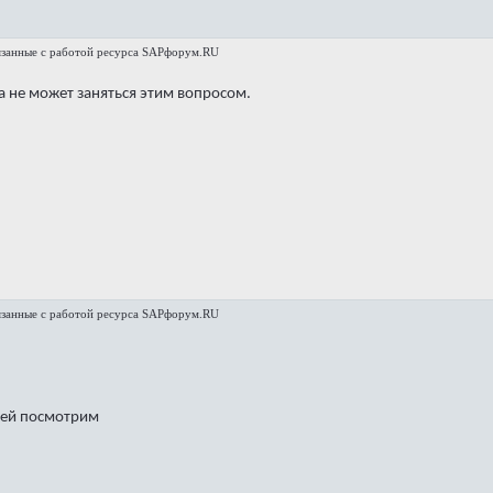
язанные с работой ресурса SAPфорум.RU
ка не может заняться этим вопросом.
язанные с работой ресурса SAPфорум.RU
цей посмотрим