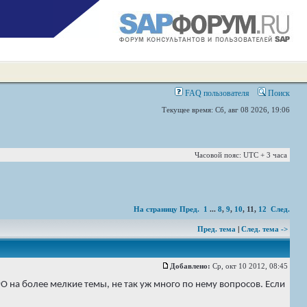
FAQ пользователя
Поиск
Текущее время: Сб, авг 08 2026, 19:06
Часовой пояс: UTC + 3 часа
На страницу
Пред.
1
...
8
,
9
,
10
,
11
,
12
След.
Пред. тема
|
След. тема ->
Добавлено:
Ср, окт 10 2012, 08:45
РО на более мелкие темы, не так уж много по нему вопросов. Если