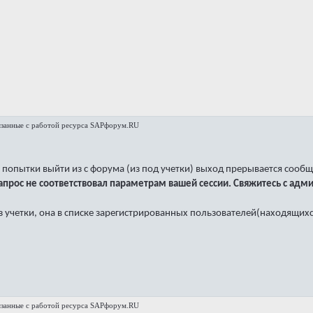
язанные с работой ресурса SAPфорум.RU
и попытки выйти из с форума (из под учетки) выход прерывается сооб
запрос не соответствовал параметрам вашей сессии. Свяжитесь с ад
из учетки, она в списке зарегистрированных пользователей(находящихс
язанные с работой ресурса SAPфорум.RU