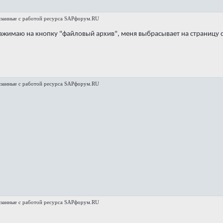
язанные с работой ресурса SAPфорум.RU
нажимаю на кнопку "файловый архив", меня выбрасывает на страницу 
язанные с работой ресурса SAPфорум.RU
язанные с работой ресурса SAPфорум.RU