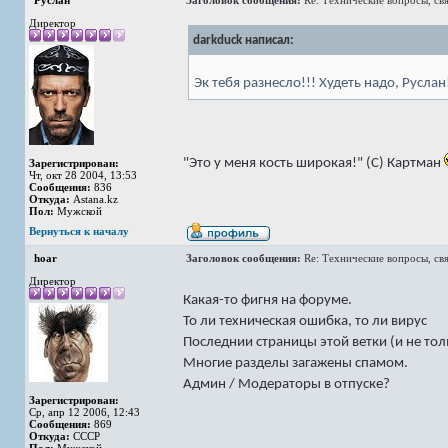
Руслан
Заголовок сообщения:
Re: Технические вопросы, св
Директор
darkduck написал:
Эк тебя разнесло!!! Худеть надо, Руслан
"Это у меня кость широкая!" (C) Картман
Зарегистрирован:
Чт, окт 28 2004, 13:53
Сообщения:
836
Откуда:
Astana.kz
Пол:
Мужской
Вернуться к началу
hoar
Заголовок сообщения:
Re: Технические вопросы, св
Директор
Какая-то фигня на форуме.
То ли техническая ошибка, то ли вирус
Последнии страницы этой ветки (и не тол
Многие разделы загажены спамом.
Админ / Модераторы в отпуске?
Зарегистрирован:
Ср, апр 12 2006, 12:43
Сообщения:
869
Откуда:
СССР