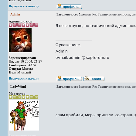
Пол:
Мужской
Вернуться к началу
Admin
Заголовок сообщения:
Re: Технические вопросы, св
Администратор
Я не в отпуске, но технический админ по
_________________
С уважением,
Admin
e-mail: admin @ sapforum.ru
Зарегистрирован:
Пн, авг 16 2004, 21:27
Сообщения:
4374
Откуда:
Москва
Пол:
Мужской
Вернуться к началу
LadyWind
Заголовок сообщения:
Re: Технические вопросы, св
Модератор
спам прибили, меры приняли. со страни