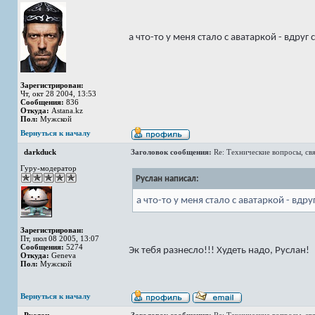
а что-то у меня стало с аватаркой - вдруг
Зарегистрирован:
Чт, окт 28 2004, 13:53
Сообщения:
836
Откуда:
Astana.kz
Пол:
Мужской
Вернуться к началу
darkduck
Заголовок сообщения:
Re: Технические вопросы, св
Гуру-модератор
Руслан написал:
а что-то у меня стало с аватаркой - вдру
Зарегистрирован:
Пт, июл 08 2005, 13:07
Сообщения:
5274
Эк тебя разнесло!!! Худеть надо, Руслан!
Откуда:
Geneva
Пол:
Мужской
Вернуться к началу