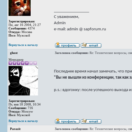
_________________
С уважением,
Зарегистрирован:
Admin
Пн, авг 16 2004, 21:27
Сообщения:
4374
e-mail: admin @ sapforum.ru
Откуда:
Москва
Пол:
Мужской
Вернуться к началу
ghost
Заголовок сообщения:
Re: Технические вопросы, св
Менеджер
Последнее время начал замечать, что пр
"Вы не вышли из конференции, так как 
p.s.: вдогонку: после успешного выхода 
Зарегистрирован:
Пт, янв 18 2008, 10:34
Сообщения:
716
Откуда:
Moscow
Пол:
Мужской
Вернуться к началу
Parazit
Заголовок сообщения:
Re: Технические вопросы, св