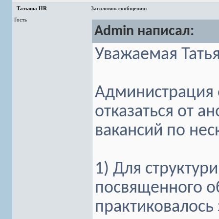
Татьяна HR
Заголовок сообщения:
Гость
Admin написал:
Уважаемая Тать
Администрация 
отказаться от 
вакансий по не
1) Для структур
посвященного об
практиковалось 