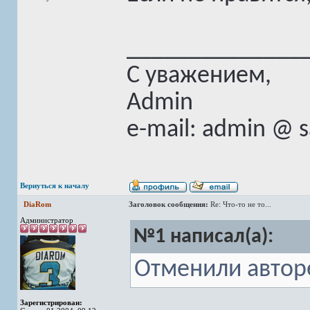
______________
С уважением,
Admin
e-mail: admin @ 
Вернуться к началу
DiaRom
Заголовок сообщения:
Re: Что-то не то...
Администратор
№1 написал(а):
Отменили авто
Зарегистрирован: