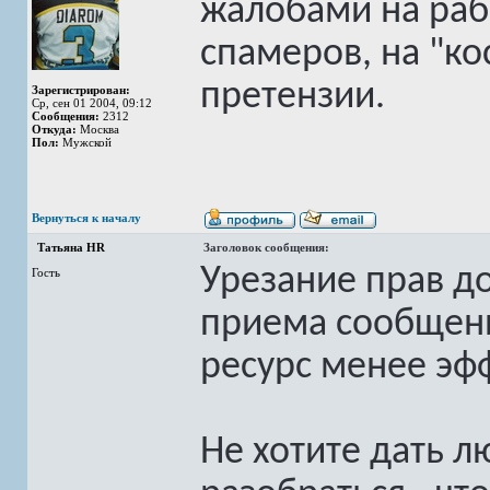
жалобами на раб
спамеров, на "ко
претензии.
Зарегистрирован:
Ср, сен 01 2004, 09:12
Сообщения:
2312
Откуда:
Москва
Пол:
Мужской
Вернуться к началу
Татьяна HR
Заголовок сообщения:
Урезание прав д
Гость
приема сообщени
ресурс менее эф
Не хотите дать 