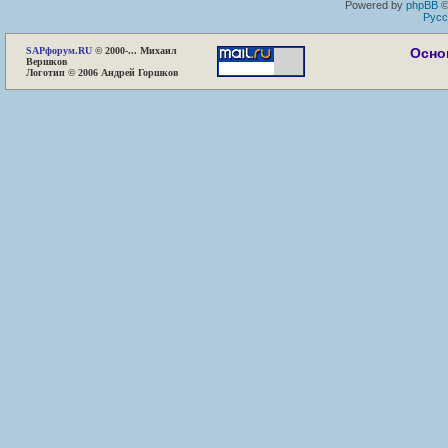
Powered by
phpBB
©
Русс
SAP
форум.RU
© 2000-... Михаил
Осно
Вершков
Логотип © 2006 Андрей Горшков