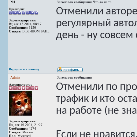
№1
Заголовок сообщения:
Что-то не то...
Отменили автор
Президент
регулярный автол
Зарегистрирован:
Вт, авг 17 2004, 08:17
Сообщения:
3150
Откуда:
В ВЕЧНОМ БАНЕ
день - ну совсем
Вернуться к началу
Admin
Заголовок сообщения:
Отменили по прос
Администратор
трафик и кто ост
на работе (не зн
Зарегистрирован:
Пн, авг 16 2004, 21:27
Сообщения:
4374
Если не нравится
Откуда:
Москва
Пол:
Мужской