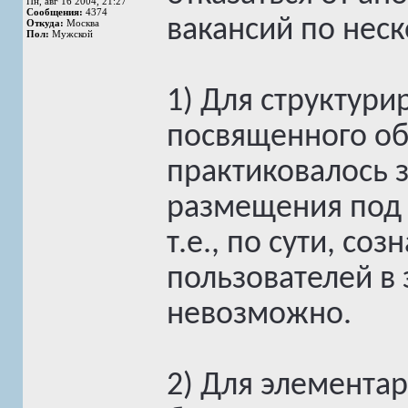
Пн, авг 16 2004, 21:27
Сообщения:
4374
вакансий по нес
Откуда:
Москва
Пол:
Мужской
1) Для структури
посвященного об
практиковалось 
размещения под 
т.е., по сути, со
пользователей в 
невозможно.
2) Для элемента