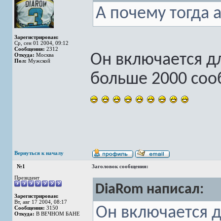
А почему тогда 
Зарегистрирован:
Ср, сен 01 2004, 09:12
Сообщения:
2312
Он включается дл
Откуда:
Москва
Пол:
Мужской
больше 2000 соо
Вернуться к началу
№1
Заголовок сообщения:
Президент
DiaRom написал:
Зарегистрирован:
Вт, авг 17 2004, 08:17
Он включается д
Сообщения:
3150
Откуда:
В ВЕЧНОМ БАНЕ