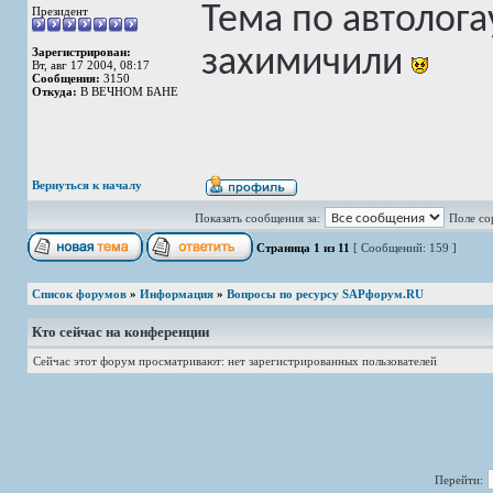
Тема по автолога
Президент
захимичили
Зарегистрирован:
Вт, авг 17 2004, 08:17
Сообщения:
3150
Откуда:
В ВЕЧНОМ БАНЕ
Вернуться к началу
Показать сообщения за:
Поле со
Страница
1
из
11
[ Сообщений: 159 ]
Список форумов
»
Информация
»
Вопросы по ресурсу SAPфорум.RU
Кто сейчас на конференции
Сейчас этот форум просматривают: нет зарегистрированных пользователей
Перейти: