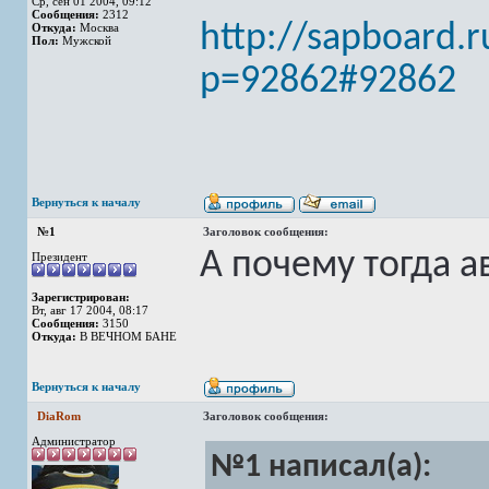
Ср, сен 01 2004, 09:12
Сообщения:
2312
http://sapboard.
Откуда:
Москва
Пол:
Мужской
p=92862#92862
Вернуться к началу
№1
Заголовок сообщения:
А почему тогда а
Президент
Зарегистрирован:
Вт, авг 17 2004, 08:17
Сообщения:
3150
Откуда:
В ВЕЧНОМ БАНЕ
Вернуться к началу
DiaRom
Заголовок сообщения:
Администратор
№1 написал(а):