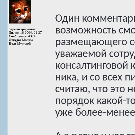
Один комментари
возможность смот
Зарегистрирован:
Пн, авг 16 2004, 21:27
Сообщения:
4374
размещающего со
Откуда:
Москва
Пол:
Мужской
уважаемой сотру
консалтинговой 
ника, и со всех 
считаю, что это 
порядок какой-то
уже более-менее