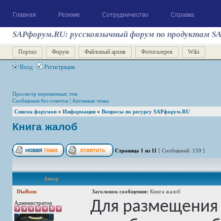
Главная
Резюме
Сотрудничество
Справка
SAPфорум.RU: русскоязычный форум по продуктам S
Портал
Форум
Файловый архив
Фотогалерея
Wiki
Вход
Регистрация
Просмотр нерешенных тем
Сообщения без ответов
|
Активные темы
Список форумов
»
Информация
»
Вопросы по ресурсу SAPфорум.RU
Книга жалоб
Страница
1
из
11
[ Сообщений: 159 ]
Автор
DiaRom
Заголовок сообщения:
Книга жалоб
Для размещения
Администратор