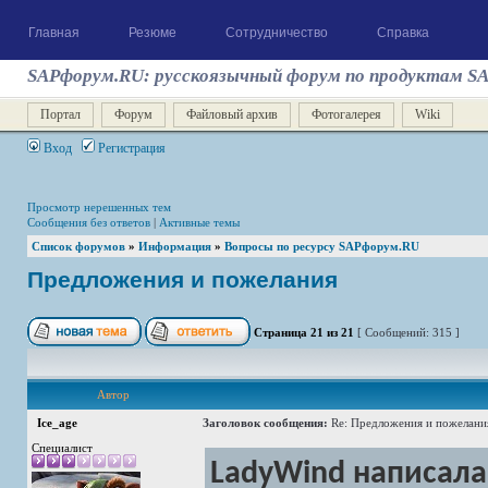
Главная
Резюме
Сотрудничество
Справка
SAPфорум.RU: русскоязычный форум по продуктам S
Портал
Форум
Файловый архив
Фотогалерея
Wiki
Вход
Регистрация
Просмотр нерешенных тем
Сообщения без ответов
|
Активные темы
Список форумов
»
Информация
»
Вопросы по ресурсу SAPфорум.RU
Предложения и пожелания
Страница
21
из
21
[ Сообщений: 315 ]
Автор
Ice_age
Заголовок сообщения:
Re: Предложения и пожелани
Специалист
LadyWind написала