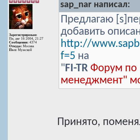
sap_nar написал:
Предлагаю [s]пе
добавить описа
Зарегистрирован:
Пн, авг 16 2004, 21:27
http://www.sapb
Сообщения:
4374
Откуда:
Москва
Пол:
Мужской
f=5
на
"
FI-TR
Форум по
менеджмент" мо
Принято, поменя