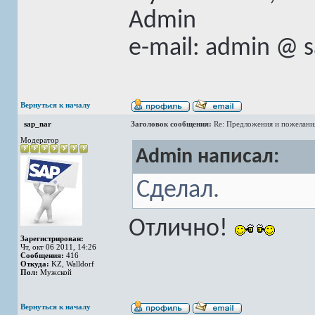
Admin
e-mail: admin @ 
Вернуться к началу
sap_nar
Заголовок сообщения:
Re: Предложения и пожелани
Модератор
Admin написал:
Сделал.
Отлично!
Зарегистрирован:
Чт, окт 06 2011, 14:26
Сообщения:
416
Откуда:
KZ, Walldorf
Пол:
Мужской
Вернуться к началу