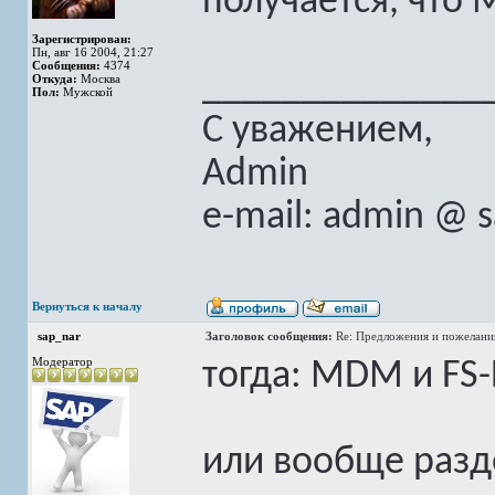
получается, что
Зарегистрирован:
Пн, авг 16 2004, 21:27
Сообщения:
4374
______________
Откуда:
Москва
Пол:
Мужской
С уважением,
Admin
e-mail: admin @ 
Вернуться к началу
sap_nar
Заголовок сообщения:
Re: Предложения и пожелани
Модератор
тогда: MDM и FS
или вообще разд