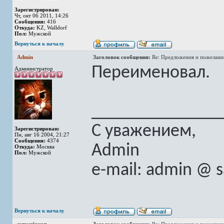
Зарегистрирован:
Чт, окт 06 2011, 14:26
Сообщения:
416
Откуда:
KZ, Walldorf
Пол:
Мужской
Вернуться к началу
Admin
Заголовок сообщения:
Re: Предложения и пожелани
Переименовал.
Администратор
______________
С уважением,
Зарегистрирован:
Пн, авг 16 2004, 21:27
Сообщения:
4374
Admin
Откуда:
Москва
Пол:
Мужской
e-mail: admin @ 
Вернуться к началу