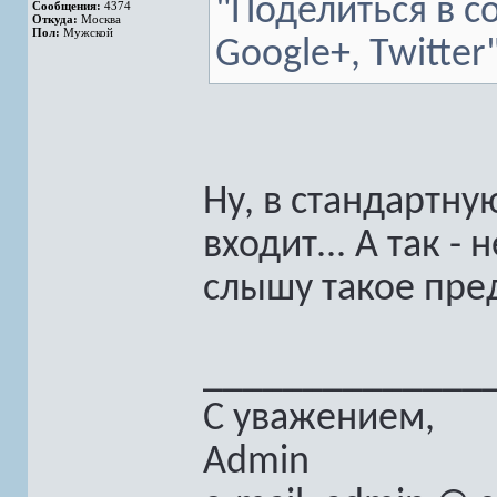
"Поделиться в со
Сообщения:
4374
Откуда:
Москва
Пол:
Мужской
Google+, Twitter"
Ну, в стандартну
входит... А так -
слышу такое пре
______________
С уважением,
Admin