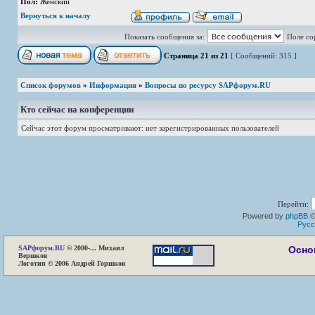
Пол:
Женский
Вернуться к началу
Показать сообщения за:
Поле со
Страница
21
из
21
[ Сообщений: 315 ]
Список форумов
»
Информация
»
Вопросы по ресурсу SAPфорум.RU
Кто сейчас на конференции
Сейчас этот форум просматривают: нет зарегистрированных пользователей
Перейти:
Powered by
phpBB
©
Русс
SAP
форум.RU
© 2000-... Михаил
Осно
Вершков
Логотип © 2006 Андрей Горшков