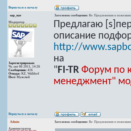
Вернуться к началу
sap_nar
Заголовок сообщения:
Re: Предложения и пожелани
Предлагаю [s]пе
Модератор
описание подфо
http://www.sapb
на
Зарегистрирован:
Чт, окт 06 2011, 14:26
"
FI-TR
Форум по 
Сообщения:
416
Откуда:
KZ, Walldorf
Пол:
Мужской
менеджмент" мод
Вернуться к началу
Admin
Заголовок сообщения:
Re: Предложения и пожелани
Администратор