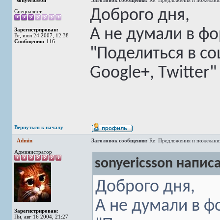
sonyericsson
Заголовок сообщения:
Re: Предложения и пожелани
Доброго дня,
Специалист
А не думали в ф
Зарегистрирован:
Вт, июл 24 2007, 12:38
Сообщения:
116
"Поделиться в соц
Google+, Twitter" 
Вернуться к началу
Admin
Заголовок сообщения:
Re: Предложения и пожелани
Администратор
sonyericsson написа
Доброго дня,
А не думали в ф
Зарегистрирован:
Пн, авг 16 2004, 21:27