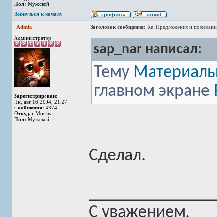
Пол:
Мужской
Вернуться к началу
Admin
Заголовок сообщения:
Re: Предложения и пожелани
Администратор
sap_nar написал:
Тему
Материалы
главном экране
Зарегистрирован:
Пн, авг 16 2004, 21:27
Сообщения:
4374
Откуда:
Москва
Пол:
Мужской
Сделал.
______________
С уважением,