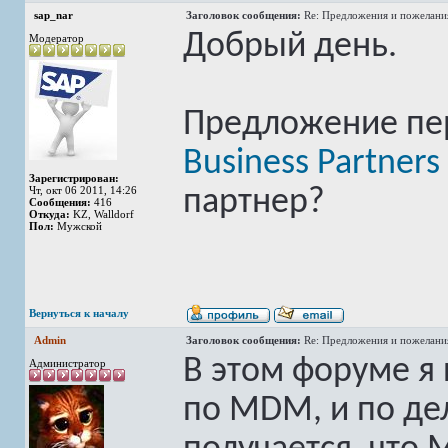
sap_nar
Заголовок сообщения:
Re: Предложения и пожелани
Добрый день.
Модератор
Предложение пе
Business Partners
Зарегистрирован:
Чт, окт 06 2011, 14:26
партнер?
Сообщения:
416
Откуда:
KZ, Walldorf
Пол:
Мужской
Вернуться к началу
Admin
Заголовок сообщения:
Re: Предложения и пожелани
В этом форуме я
Администратор
по MDM, и по де