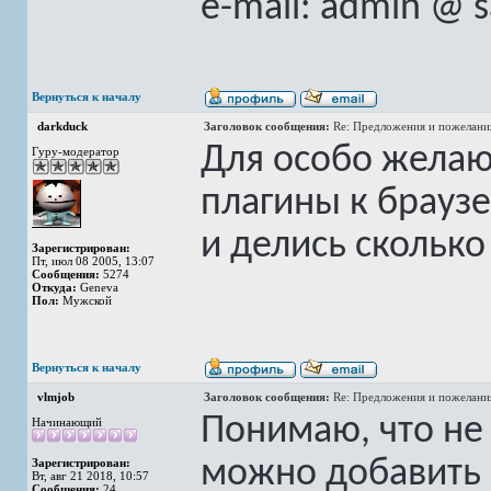
e-mail: admin @ 
Вернуться к началу
darkduck
Заголовок сообщения:
Re: Предложения и пожелани
Для особо желаю
Гуру-модератор
плагины к браузе
и делись сколько
Зарегистрирован:
Пт, июл 08 2005, 13:07
Сообщения:
5274
Откуда:
Geneva
Пол:
Мужской
Вернуться к началу
vlmjob
Заголовок сообщения:
Re: Предложения и пожелани
Понимаю, что не
Начинающий
можно добавить 
Зарегистрирован:
Вт, авг 21 2018, 10:57
Сообщения:
24