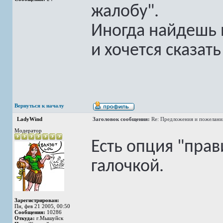
жалобу".
Иногда найдешь 
и хочется сказат
Вернуться к началу
LadyWind
Заголовок сообщения:
Re: Предложения и пожелани
Модератор
Есть опция "прав
галочкой.
Зарегистрирован:
Пн, фев 21 2005, 00:50
Сообщения:
10286
Откуда:
г.Мышуйск