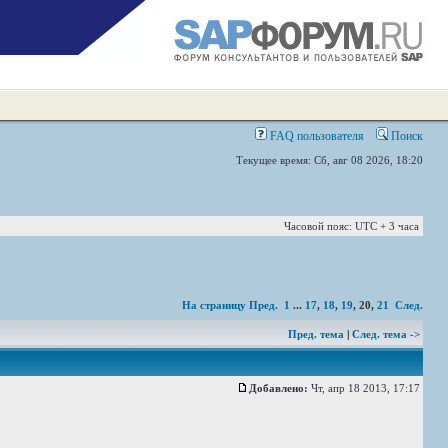
FAQ пользователя
Поиск
Текущее время: Сб, авг 08 2026, 18:20
Часовой пояс: UTC + 3 часа
На страницу
Пред.
1
...
17
,
18
,
19
,
20
,
21
След.
Пред. тема
|
След. тема ->
Добавлено:
Чт, апр 18 2013, 17:17