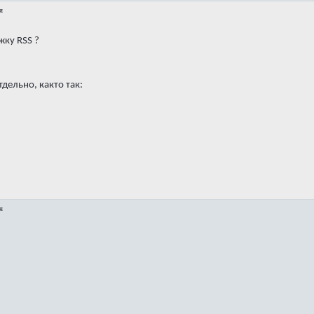
я
жку RSS ?
тдельно, както так:
я