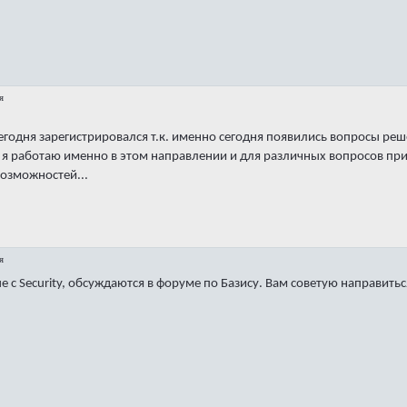
я
егодня зарегистрировался т.к. именно сегодня появились вопросы реш
, я работаю именно в этом направлении и для различных вопросов при
возможностей...
я
 с Security, обсуждаются в форуме по Базису. Вам советую направитьс