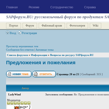
Главная
Резюме
Сотрудничество
Справка
SAPфорум.RU: русскоязычный форум по продуктам S
Портал
Форум
Файловый архив
Фотогалерея
Wiki
Вход
Регистрация
Просмотр нерешенных тем
Сообщения без ответов
|
Активные темы
Список форумов
»
Информация
»
Вопросы по ресурсу SAPфорум.RU
Предложения и пожелания
Страница
20
из
21
[ Сообщений: 315 ]
Автор
LadyWind
Заголовок сообщения:
Re: Предложения и пожелани
Модератор