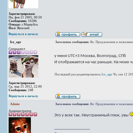
Зарегистрирован:
Пн, фев 21 2005, 00:50
Сообщения:
10286
Откуда:
г.Мышуйск
Пол:
Женский
Вернуться к началу
Ice_age
Заголовок сообщения:
Re: Предложения и пожелани
Специалист
у меня UTC+3 Москва, Волгоград, СПб
И отображается на час раньше. На моих ч
Последний раз редактировалось
Ice_age
Чт, сен 12 201
Зарегистрирован:
Ср, мар 21 2012, 22:00
Сообщения:
248
Вернуться к началу
Admin
Заголовок сообщения:
Re: Предложения и пожелани
Администратор
Это у всех так. Неустранимый глюк, увы
_________________