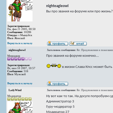
nighteagleowl
Вы про звания на форуме или про жизнь?
Зарегистрирован:
Пн, фев 21 2005, 00:50
Сообщения:
10286
Откуда:
г.Мышуйск
Пол:
Женский
Вернуться к началу
nighteagleowl
Заголовок сообщения:
Re: Предложения и пожелани
Про звания на форуме конечно...
Менеджер
Зарегистрирован:
в жизни Слава Кпсс может быть
Вт, июл 10 2007, 10:57
Сообщения:
516
Пол:
Мужской
Вернуться к началу
LadyWind
Заголовок сообщения:
Re: Предложения и пожелани
Ну вот как-то так. На досуге попробуем с
Модератор
Администратор 3
Гуру-модератор 5
Модератор 27