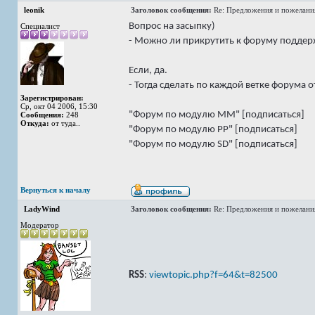
leonik
Заголовок сообщения:
Re: Предложения и пожелани
Вопрос на засыпку)
Специалист
- Можно ли прикрутить к форуму поддер
Если, да.
- Тогда сделать по каждой ветке форума о
Зарегистрирован:
Ср, окт 04 2006, 15:30
"Форум по модулю ММ" [подписаться]
Сообщения:
248
Откуда:
от туда..
"Форум по модулю РР" [подписаться]
"Форум по модулю SD" [подписаться]
Вернуться к началу
LadyWind
Заголовок сообщения:
Re: Предложения и пожелани
Модератор
RSS
:
viewtopic.php?f=64&t=82500