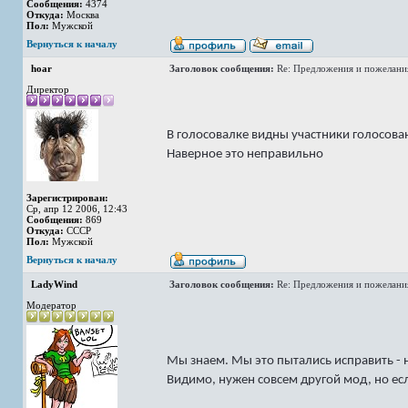
Сообщения:
4374
Откуда:
Москва
Пол:
Мужской
Вернуться к началу
hoar
Заголовок сообщения:
Re: Предложения и пожелани
Директор
В голосовалке видны участники голосован
Наверное это неправильно
Зарегистрирован:
Ср, апр 12 2006, 12:43
Сообщения:
869
Откуда:
СССР
Пол:
Мужской
Вернуться к началу
LadyWind
Заголовок сообщения:
Re: Предложения и пожелани
Модератор
Мы знаем. Мы это пытались исправить - н
Видимо, нужен совсем другой мод, но если 