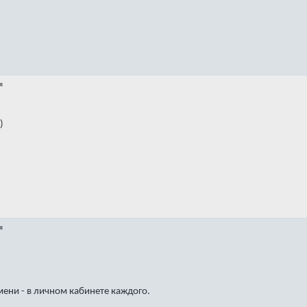
я
)
я
мени - в личном кабинете каждого.