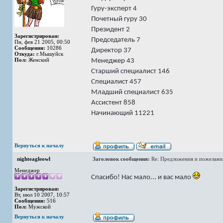
Гуру-эксперт 4
Почетный гуру 30
Президент 2
Зарегистрирован:
Председатель 7
Пн, фев 21 2005, 00:50
Сообщения:
10286
Директор 37
Откуда:
г.Мышуйск
Пол:
Женский
Менеджер 43
Старший специалист 146
Специалист 457
Младший специалист 635
Ассистент 858
Начинающий 11221
Вернуться к началу
nighteagleowl
Заголовок сообщения:
Re: Предложения и пожелани
Менеджер
Спасибо! Нас мало... и вас мало
Зарегистрирован:
Вт, июл 10 2007, 10:57
Сообщения:
516
Пол:
Мужской
Вернуться к началу