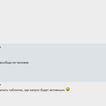
я
 вообще не человек
я
делать табличку, где запрос будет активным.