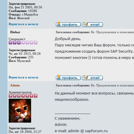
Зарегистрирован:
Пн, фев 21 2005, 00:50
Сообщения:
10286
Откуда:
г.Мышуйск
Пол:
Женский
Вернуться к началу
Diokar
Заголовок сообщения:
Re: Предложения и пожелани
Добрый день.
Специалист
Пару месяцев читаю Ваш форум, только с
Зарегистрирован:
предложение создать форум SAP Security
Чт, авг 01 2013, 08:26
Сообщения:
235
поможет многим )) готов помочь в меру 
Пол:
Мужской
Вернуться к началу
Admin
Заголовок сообщения:
Re: Предложения и пожелани
Администратор
На данный момент все вопросы, связанные
нецелесообразно.
_________________
С уважением,
Admin
Зарегистрирован:
e-mail: admin @ sapforum.ru
Пн, авг 16 2004, 21:27