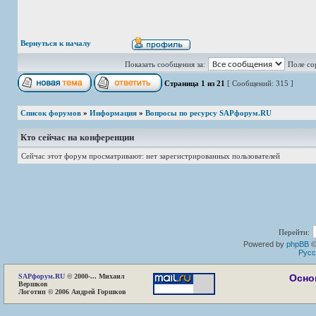
Вернуться к началу
Показать сообщения за:
Поле со
Страница
1
из
21
[ Сообщений: 315 ]
Список форумов
»
Информация
»
Вопросы по ресурсу SAPфорум.RU
Кто сейчас на конференции
Сейчас этот форум просматривают: нет зарегистрированных пользователей
Перейти:
Powered by
phpBB
©
Русс
SAP
форум.RU
© 2000-... Михаил
Осно
Вершков
Логотип © 2006 Андрей Горшков