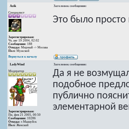
Azik
Заголовок сообщения:
Специалист
Это было просто 
Зарегистрирован:
Чт, авг 19 2004, 02:02
Сообщения:
188
Откуда:
Мирный -> Москва
Пол:
Мужской
Вернуться к началу
LadyWind
Заголовок сообщения:
Да я не возмуща
Модератор
подобное предло
публично поясни
элементарной в
Зарегистрирован:
Пн, фев 21 2005, 00:50
Сообщения:
10286
Откуда:
г.Мышуйск
Пол:
Женский