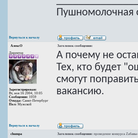
______________
Пушномолочная с
Вернуться к началу
АлексО
Заголовок сообщения:
А почему не оста
Директор
Тех, кто будет "
смогут поправит
вакансию.
Зарегистрирован:
Вт, ноя 16 2004, 10:05
Сообщения:
1059
Откуда:
Санкт-Петербург
Пол:
Мужской
Вернуться к началу
chumpa
Заголовок сообщения:
проведение конкурса Zабавы-