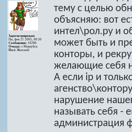
тему с целью об
объясняю: вот ест
интел\рол.ру и о
Зарегистрирован:
Пн, фев 21 2005, 00:50
может быть и пр
Сообщения:
10286
Откуда:
г.Мышуйск
Пол:
Женский
конторы, и рекру
желающие себя 
А если ip и тольк
агенство\контору
нарушение нашег
называть себя - 
администрация ф