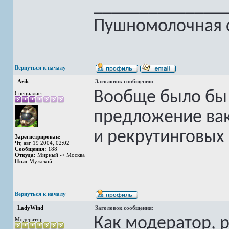
______________
Пушномолочная с
Вернуться к началу
Azik
Заголовок сообщения:
Вообще было бы 
Специалист
предложение вак
и рекрутинговы
Зарегистрирован:
Чт, авг 19 2004, 02:02
Сообщения:
188
Откуда:
Мирный -> Москва
Пол:
Мужской
Вернуться к началу
LadyWind
Заголовок сообщения:
Как модератор, 
Модератор