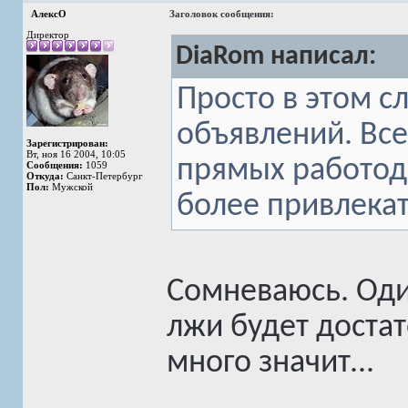
АлексО
Заголовок сообщения:
Директор
DiaRom написал:
Просто в этом сл
объявлений. Все
Зарегистрирован:
Вт, ноя 16 2004, 10:05
прямых работода
Сообщения:
1059
Откуда:
Санкт-Петербург
Пол:
Мужской
более привлекат
Сомневаюсь. Оди
лжи будет доста
много значит...