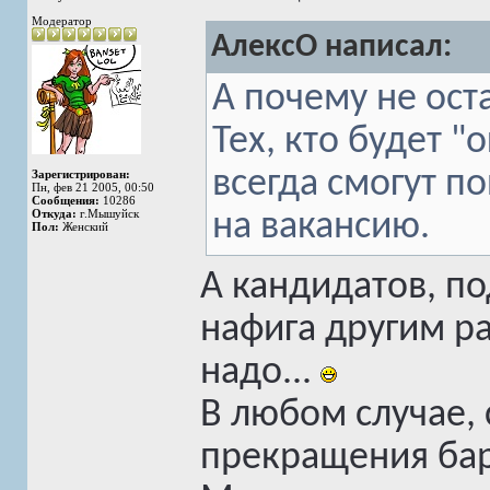
Модератор
АлексО написал:
А почему не ост
Тех, кто будет 
всегда смогут п
Зарегистрирован:
Пн, фев 21 2005, 00:50
Сообщения:
10286
Откуда:
г.Мышуйск
на вакансию.
Пол:
Женский
А кандидатов, по
нафига другим ра
надо...
В любом случае, 
прекращения бар