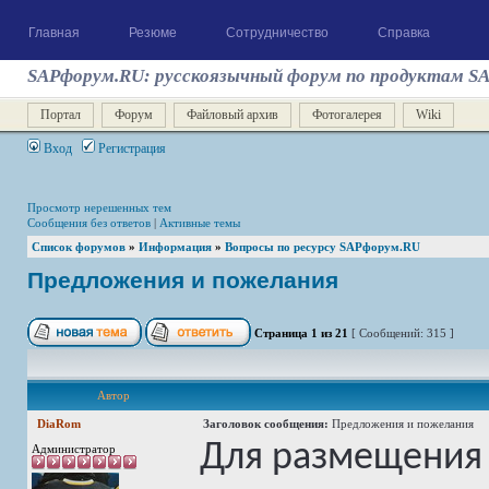
Главная
Резюме
Сотрудничество
Справка
SAPфорум.RU: русскоязычный форум по продуктам S
Портал
Форум
Файловый архив
Фотогалерея
Wiki
Вход
Регистрация
Просмотр нерешенных тем
Сообщения без ответов
|
Активные темы
Список форумов
»
Информация
»
Вопросы по ресурсу SAPфорум.RU
Предложения и пожелания
Страница
1
из
21
[ Сообщений: 315 ]
Автор
DiaRom
Заголовок сообщения:
Предложения и пожелания
Для размещения
Администратор