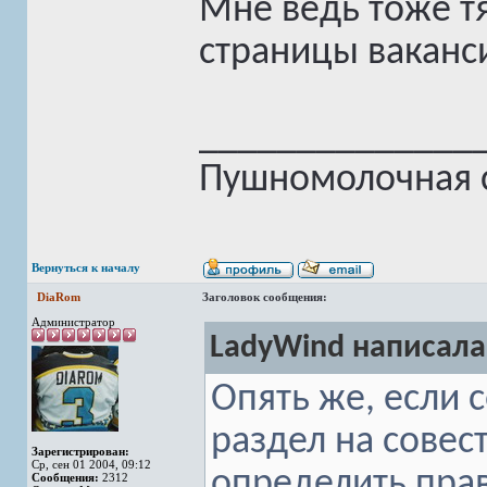
Мне ведь тоже т
страницы ваканс
______________
Пушномолочная с
Вернуться к началу
DiaRom
Заголовок сообщения:
Администратор
LadyWind написала
Опять же, если с
раздел на совес
Зарегистрирован:
Ср, сен 01 2004, 09:12
определить пра
Сообщения:
2312