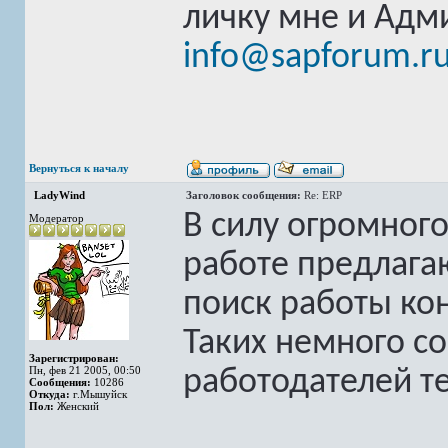
личку мне и Адм
info@sapforum.r
Вернуться к началу
LadyWind
Заголовок сообщения:
Re: ERP
В силу огромног
Модератор
работе предлага
поиск работы кон
Таких немного с
Зарегистрирован:
Пн, фев 21 2005, 00:50
работодателей те
Сообщения:
10286
Откуда:
г.Мышуйск
Пол:
Женский