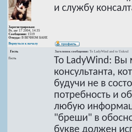
и службу консалта
Зарегистрирован:
Вт, авг 17 2004, 14:35
Сообщения:
1519
Откуда:
В ВЕЧНОМ БАНЕ
Вернуться к началу
Гость
Заголовок сообщения:
To LadyWind and to Uukrul
To LadyWind: Вы
Гость
консультанта, ко
будучи не в сост
потребность и о
любую информаци
"бреши" в обосно
букве должен исп