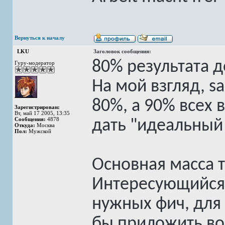
Вернуться к началу
LKU
Заголовок сообщения:
80% результата д
Гуру-модератор
На мой взгляд, s
80%, а 90% всех
Зарегистрирован:
Вт, май 17 2005, 13:35
Сообщения:
4878
дать "идеальный
Откуда:
Москва
Пол:
Мужской
Основная масса 
Интересующийся к
нужных фич, для
бы приложить во