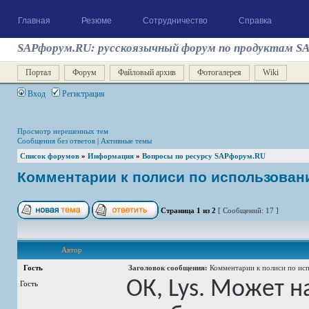
Главная
Резюме
Сотрудничество
Справка
SAPфорум.RU: русскоязычный форум по продуктам S
Портал
Форум
Файловый архив
Фотогалерея
Wiki
Вход
Регистрация
Просмотр нерешенных тем
Сообщения без ответов
|
Активные темы
Список форумов
»
Информация
»
Вопросы по ресурсу SAPфорум.RU
Комментарии к полиси по использован
Страница
1
из
2
[ Сообщений: 17 ]
Автор
Гость
Заголовок сообщения:
Комментарии к полиси по исп
ОК, Lys. Может н
Гость