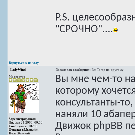
P.S. целесообраз
"СРОЧНО"....
Вернуться к началу
LadyWind
Заголовок сообщения:
Re: Тогда по-другому
Вы мне чем-то на
Модератор
которому хочется
консультанты-то,
наняли 10 абапе
Зарегистрирован:
Пн, фев 21 2005, 00:50
Движок phpBB пе
Сообщения:
10286
Откуда:
г.Мышуйск
Пол:
Женский