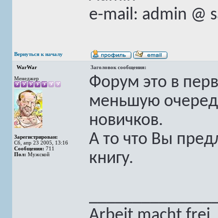
e-mail: admin @ 
Вернуться к началу
WarWar
Заголовок сообщения:
Форум это в пер
Менеджер
меньшую очередь
новичков.
А то что Вы пред
Зарегистрирован:
Сб, апр 23 2005, 13:16
Сообщения:
711
книгу.
Пол:
Мужской
______________
Arbeit macht frei