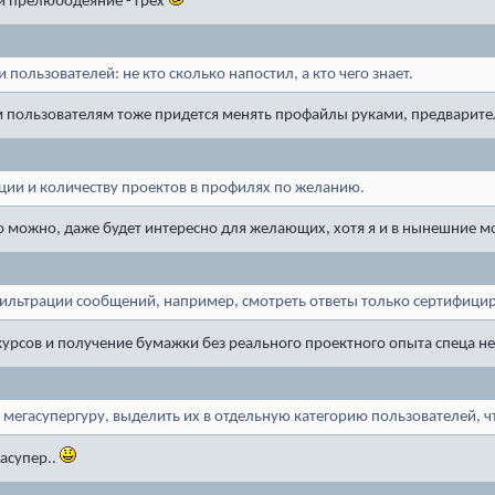
 и прелюбодеяние - грех
пользователей: не кто сколько напостил, а кто чего знает.
гим пользователям тоже придется менять профайлы руками, предварит
ции и количеству проектов в профилях по желанию.
о можно, даже будет интересно для желающих, хотя я и в нынешние мо
ильтрации сообщений, например, смотреть ответы только сертифици
рсов и получение бумажки без реального проектного опыта спеца не
 мегасупергуру, выделить их в отдельную категорию пользователей, ч
гасупер..