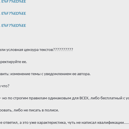
... E%F7%ED%EE
... E%F7%ED%EE
... E%F7%ED%EE
или условная цензура текстов??????????
рректируйте ее.
вить: изменение темы с уведомлением ее автора.
 что?
 - но по строгим правилам одинаковым для ВСЕХ, либо бесплатный с 
овать, либо не писать в полиси.
е ответил, а это уже характеристика, чуть не написал квалификации....