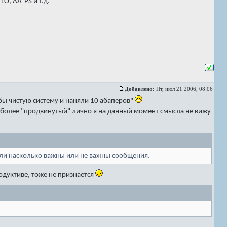
O, AA-PS и т.д.
Добавлено:
Пт, июл 21 2006, 08:06
 бы чистую систему и наняли 10 абаперов"
а более "продвинутый" лично я на данный момент смысла не вижу
дели насколько важны или не важны сообщения.
одуктиве, тоже не признается