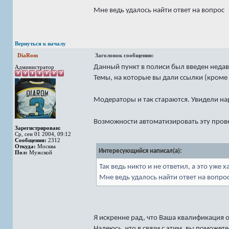
Мне ведь удалось найти ответ на вопрос
Вернуться к началу
DiaRom
Заголовок сообщения:
Данный пункт в полиси был введен недав
Администратор
Темы, на которые вы дали ссылки (кроме
Модераторы и так стараются. Увидели нар
Возможности автоматизировать эту провер
Зарегистрирован:
Ср, сен 01 2004, 09:12
Сообщения:
2312
Откуда:
Москва
Интересующийся написал(а):
Пол:
Мужской
Так ведь никто и не ответил, а это уже 
Мне ведь удалось найти ответ на вопро
Я искренне рад, что Ваша квалификация 
Надеюсь, что в связи с этим, вы поможе