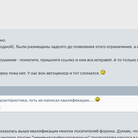
но.
 одной), были размещены задолго до появления этого ограничения, а 
ушение - помогите, пришлите ссылку и они все исправят. А то только 
ку пока нет. У нас вон автоцензор и тот сломался.
характеристика, чуть не написал квалификации.....
с
оказалась выше квалификации многих посетителей форума. Думаю, чт
те многим другим "менее квалифицированным" посетителям ресурса в 