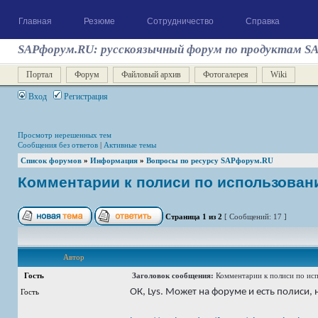
Главная
Резюме
Сотрудничество
Справка
SAPфорум.RU: русскоязычный форум по продуктам S
Портал
Форум
Файловый архив
Фотогалерея
Wiki
Вход
Регистрация
Просмотр нерешенных тем
Сообщения без ответов
|
Активные темы
Список форумов
»
Информация
»
Вопросы по ресурсу SAPфорум.RU
Комментарии к полиси по использован
Страница
1
из
2
[ Сообщений: 17 ]
Автор
Гость
Заголовок сообщения:
Комментарии к полиси по исп
ОК, Lys. Может на форуме и есть полиси, 
Гость