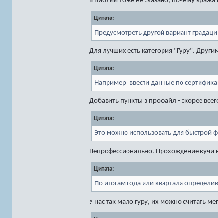
В Библии тоже не сказано, почему кража
Цитата:
Предусмотреть другой вариант градации 
Для лучших есть категория "Гуру". Дру
Цитата:
Например, ввести данные по сертифика
Добавить пункты в профайл - скорее всег
Цитата:
Это можно использовать для быстрой ф
Непрофессионально. Прохождение кучи ку
Цитата:
По итогам года или квартала определив
У нас так мало гуру, их можно считать ме