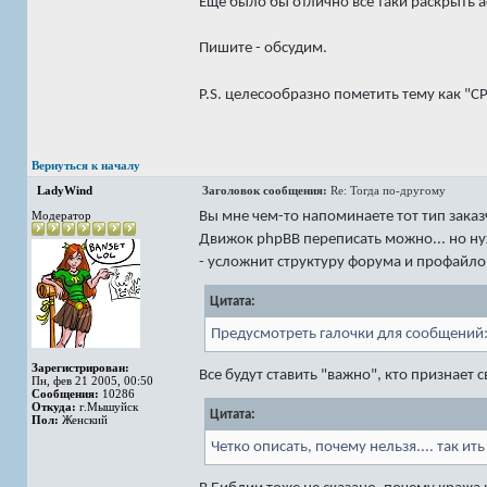
Еще было бы отлично все таки раскрыть а
Пишите - обсудим.
P.S. целесообразно пометить тему как "С
Вернуться к началу
LadyWind
Заголовок сообщения:
Re: Тогда по-другому
Вы мне чем-то напоминаете тот тип заказ
Модератор
Движок phpBB переписать можно... но ну
- усложнит структуру форума и профайло
Цитата:
Предусмотреть галочки для сообщений: 
Зарегистрирован:
Все будут ставить "важно", кто признает
Пн, фев 21 2005, 00:50
Сообщения:
10286
Откуда:
г.Мышуйск
Цитата:
Пол:
Женский
Четко описать, почему нельзя.... так ить