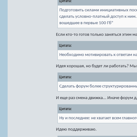
Цитата:
Подготовить силами инициативных посе
сделать условно-платный доступ к ним. 
вошедшее в первые 100 Гб"
Если кто-то готов только заняться этим м
Цитата:
Необходимо мотивировать к ответам на
Идея хорошая, но будет ли работать? Мы
Цитата:
Сделать форум более структурированны
И еще раз смена движка... Иначе форум 
Цитата:
Ну и последнее: не хватает всем главно
Идею поддерживаю.