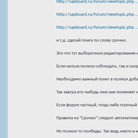
http://sapboard.ru/forum/viewtopic.php 
http://sapboard.ru/forum/viewtopic.php 
http://sapboard.ru/forum/viewtopic.php 
и т.д. сделай поиск по слову срочно.
Это что тут выборочное редактирование 
Если нельзя полиси соблюдать, так и ско
Необходимо важный пункт в полиси доба
Так завтра кто-нибудь мне ник поменяет и
Если форум частный, тогда либо платный
Правила на "Срочно" следует автоматизир
Но полиси-то полбеды. Так ведь никто и н