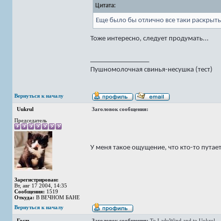
Цитата:
Еще было бы отлично все таки раскрыть
Тоже интересно, следует продумать...
_________________
Пушномолочная свинья-несушка (тест)
Вернуться к началу
Uukrul
Заголовок сообщения:
Председатель
У меня такое ощущение, что кто-то путает
Зарегистрирован:
Вт, авг 17 2004, 14:35
Сообщения:
1519
Откуда:
В ВЕЧНОМ БАНЕ
Вернуться к началу
Гость
Заголовок сообщения:
To LadyWind and to Uukrul