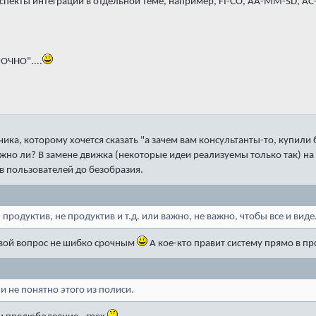
спекты интеграции в отдельной теме, например, FI-CO, AA-MM-SD, AC-L
РОЧНО"....
чика, которому хочется сказать "а зачем вам консультанты-то, купили
жно ли? В замене движка (некоторые идеи реализуемы только так) н
в пользователей до безобразия.
продуктив, не продуктив и т.д. или важно, не важно, чтобы все и ви
 свой вопрос не шибко срочным
А кое-кто правит систему прямо в пр
 и не понятно этого из полиси.