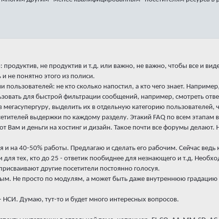
 продуктив, не продуктив и т.д. или важно, не важно, чтобы все и в
ь и не понятно этого из полиси.
и пользователей: не кто сколько напостил, а кто чего знает. Например
зовать для быстрой фильтрации сообщений, например, смотреть отве
в мегасупергуру, выделить их в отдельную категорию пользователей, 
сетителей выдержки по каждому разделу. Этакий FAQ по всем этапам
от Вам и деньги на хостинг и дизайн. Такое почти все форумы делают.
я и на 40-50% работы. Предлагаю и сделать его рабочим. Сейчас ведь 
 для тех, кто до 25 - ответик пообиднее для незнающего и т.д. Необ
 присваивают другие посетители постоянно голосуя.
ным. Не просто по модулям, а может быть даже внутреннюю градацию
 - НСИ. Думаю, тут-то и будет много интересных вопросов.