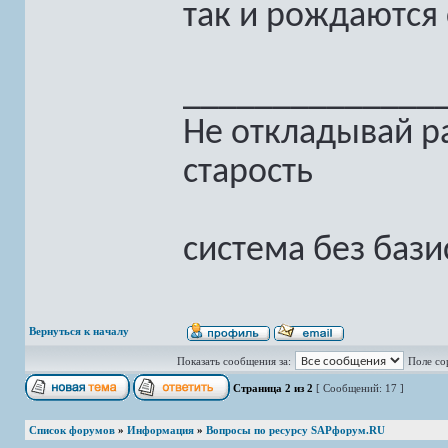
так и рождаются 
______________
Не откладывай ра
старость
система без бази
Вернуться к началу
Показать сообщения за:
Поле со
Страница
2
из
2
[ Сообщений: 17 ]
Список форумов
»
Информация
»
Вопросы по ресурсу SAPфорум.RU