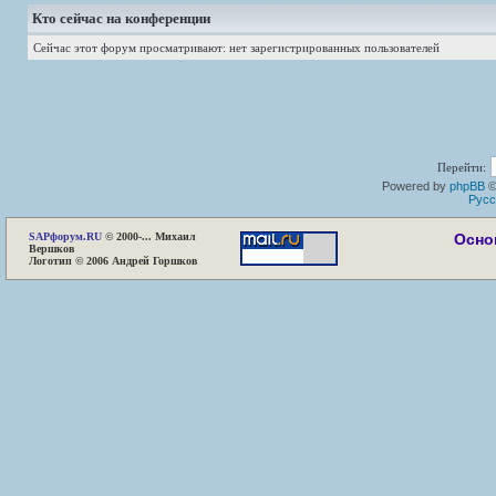
Кто сейчас на конференции
Сейчас этот форум просматривают: нет зарегистрированных пользователей
Перейти:
Powered by
phpBB
©
Русс
SAP
форум.RU
© 2000-... Михаил
Осно
Вершков
Логотип © 2006 Андрей Горшков