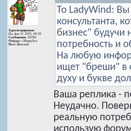
To LadyWind: Вы
консультанта, к
бизнес" будучи 
Зарегистрирован:
Пн, фев 21 2005, 00:50
Сообщения:
10286
Откуда:
г.Мышуйск
потребность и о
Пол:
Женский
На любую инфор
ищет "бреши" в 
духу и букве дол
Ваша реплика - 
Неудачно. Повер
реальную потреб
использую форум 