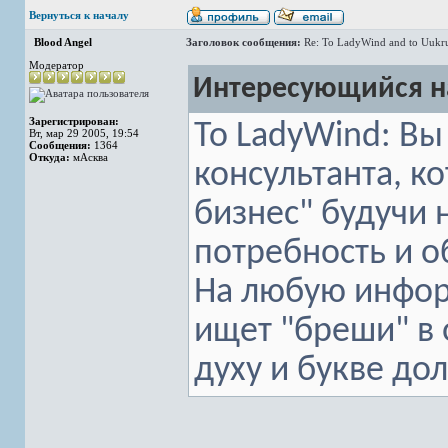
Вернуться к началу
Blood Angel
Заголовок сообщения:
Re: To LadyWind and to Uukr
Модератор
Интересующийся на
Зарегистрирован:
To LadyWind: Вы
Вт, мар 29 2005, 19:54
Сообщения:
1364
Откуда:
мАсква
консультанта, к
бизнес" будучи 
потребность и о
На любую инфор
ищет "бреши" в 
духу и букве дол