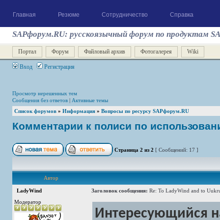
Главная
Резюме
Сотрудничество
Справка
SAPфорум.RU: русскоязычный форум по продуктам S
Портал
Форум
Файловый архив
Фотогалерея
Wiki
Вход
Регистрация
Просмотр нерешенных тем
Сообщения без ответов
|
Активные темы
Список форумов
»
Информация
»
Вопросы по ресурсу SAPфорум.RU
Комментарии к полиси по использован
Страница
2
из
2
[ Сообщений: 17 ]
Автор
LadyWind
Заголовок сообщения:
Re: To LadyWind and to Uukr
Модератор
Интересующийся на