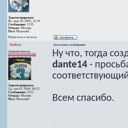
Зарегистрирован:
Вс, июн 26 2005, 22:41
Сообщения:
1135
Откуда:
Москва
Пол:
Мужской
Вернуться к началу
DiaRom
Заголовок сообщения:
Ну что, тогда со
Администратор
dante14
- просьб
соответствующий
Зарегистрирован:
Ср, сен 01 2004, 09:12
Сообщения:
2312
Всем спасибо.
Откуда:
Москва
Пол:
Мужской