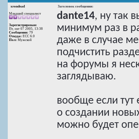
xrondead
Заголовок сообщения:
dante14
, ну так
Младший специалист
минимум раз в ра
Зарегистрирован:
Пт, окт 07 2005, 13:38
Сообщения:
79
Откуда:
ECC 6.0
даже в случае ме
Пол:
Мужской
подчистить разде
на форумы я неск
заглядываю.
вообще если тут 
о создании новых
можно будет опе