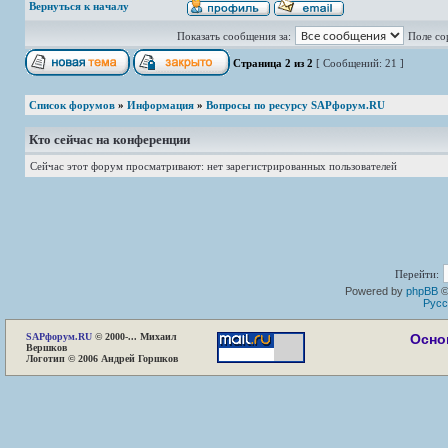
Вернуться к началу
Показать сообщения за:
Поле со
Страница
2
из
2
[ Сообщений: 21 ]
Список форумов
»
Информация
»
Вопросы по ресурсу SAPфорум.RU
Кто сейчас на конференции
Сейчас этот форум просматривают: нет зарегистрированных пользователей
Перейти:
Powered by
phpBB
©
Русс
SAP
форум.RU
© 2000-... Михаил
Осно
Вершков
Логотип © 2006 Андрей Горшков