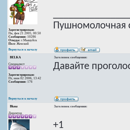
______________
Пушномолочная с
Зарегистрирован:
Пн, фев 21 2005, 00:50
Сообщения:
10286
Откуда:
г.Мышуйск
Пол:
Женский
Вернуться к началу
BELKA
Заголовок сообщения:
Давайте проголос
Специалист
Зарегистрирован:
Пт, июн 02 2006, 13:42
Сообщения:
176
Вернуться к началу
Bkmz
Заголовок сообщения:
Директор
+1