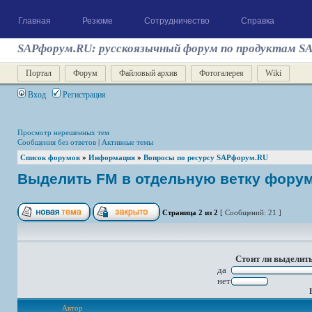
Главная
Резюме
Сотрудничество
Справка
SAPфорум.RU: русскоязычный форум по продуктам S
Портал
Форум
Файловый архив
Фотогалерея
Wiki
Вход
Регистрация
Просмотр нерешенных тем
Сообщения без ответов
|
Активные темы
Список форумов
»
Информация
»
Вопросы по ресурсу SAPфорум.RU
Выделить FM в отдельную ветку фору
Страница
2
из
2
[ Сообщений: 21 ]
Стоит ли выделит
да
нет
Автор