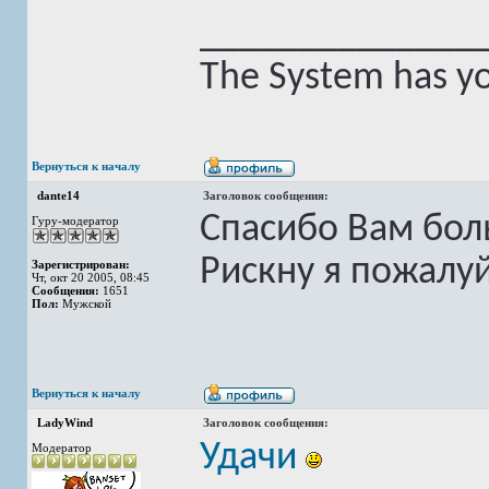
______________
The System has yo
Вернуться к началу
dante14
Заголовок сообщения:
Спасибо Вам бол
Гуру-модератор
Рискну я пожалу
Зарегистрирован:
Чт, окт 20 2005, 08:45
Сообщения:
1651
Пол:
Мужской
Вернуться к началу
LadyWind
Заголовок сообщения:
Удачи
Модератор