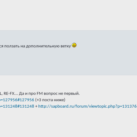
тся ползать на дополнительную ветку
L, RE-FX... Да и про FM вопрос не первый.
p?p=127956#127956
(+3 поста ниже)
p?p=131248#131248
+
http://sapboard.ru/forum/viewtopic.php?p=13137