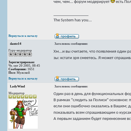
чем, чем... форум модерирует
есть Пол
_________________
The System has you...
Вернуться к началу
dante14
Заголовок сообщения:
Гуру-модератор
Хм...и вы считаете, что появления один р
зы: кстати зря смеетесь. Я может спраш
Зарегистрирован:
Чт, окт 20 2005, 08:45
Сообщения:
1651
Пол:
Мужской
Вернуться к началу
LadyWind
Заголовок сообщения:
Модератор
Один раз в день для функциональных фор
В рамках "следить за Полиси" основное: 
если они ошибочно оказались в Вашем; да
показывать всем спрашивающим о курсах
А первым заданием будет перенесение все