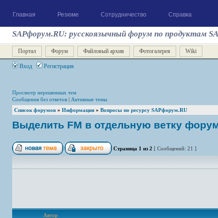
Главная
Резюме
Сотрудничество
Справка
SAPфорум.RU: русскоязычный форум по продуктам S
Портал
Форум
Файловый архив
Фотогалерея
Wiki
Вход
Регистрация
Просмотр нерешенных тем
Сообщения без ответов
|
Активные темы
Список форумов
»
Информация
»
Вопросы по ресурсу SAPфорум.RU
Выделить FM в отдельную ветку фору
Страница
1
из
2
[ Сообщений: 21 ]
Автор