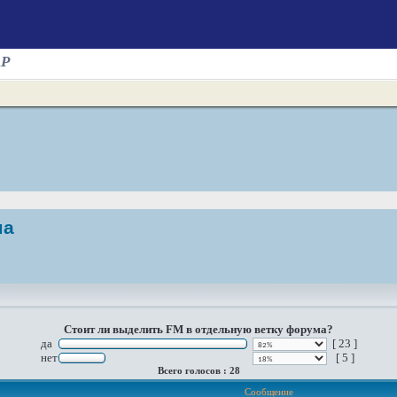
AP
ма
Стоит ли выделить FM в отдельную ветку форума?
да
[ 23 ]
нет
[ 5 ]
Всего голосов : 28
Сообщение