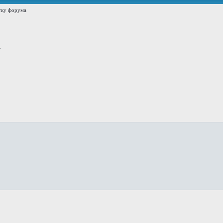
тку форума
.