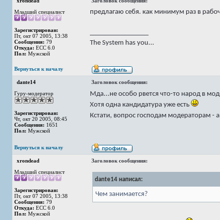
xrondead
Заголовок сообщения:
предлагаю себя. как минимум раз в рабо
Младший специалист
Зарегистрирован:
_________________
Пт, окт 07 2005, 13:38
Сообщения:
79
The System has you...
Откуда:
ECC 6.0
Пол:
Мужской
Вернуться к началу
dante14
Заголовок сообщения:
Мда...не особо рвется что-то народ в м
Гуру-модератор
Хотя одна кандидатура уже есть
Зарегистрирован:
Кстати, вопрос господам модераторам - 
Чт, окт 20 2005, 08:45
Сообщения:
1651
Пол:
Мужской
Вернуться к началу
xrondead
Заголовок сообщения:
Младший специалист
dante14 написал:
Зарегистрирован:
Чем занимается?
Пт, окт 07 2005, 13:38
Сообщения:
79
Откуда:
ECC 6.0
Пол:
Мужской