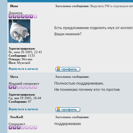
Bkmz
Заголовок сообщения:
Выделить FM в отдельную ве
Директор
Есть предложение отделить мух от котлет
Ваши мнения?
Зарегистрирован:
Вс, июн 26 2005, 22:41
Сообщения:
1135
Откуда:
Москва
Пол:
Мужской
Вернуться к началу
Slava
Заголовок сообщения:
Полностью поддерживаю.
Младший специалист
Не понимаю почему кто-то против
Зарегистрирован:
Ср, янв 19 2005, 16:44
Сообщения:
97
Вернуться к началу
NewKoff
Заголовок сообщения:
поддерживаю
Специалист