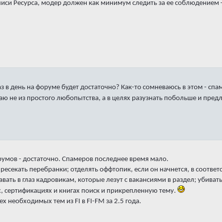
иси Ресурса, модер должен как минимум следить за ее соблюдением +
аз в день на форуме будет достаточно? Как-то сомневаюсь в этом - сп
иваю не из простого любопытства, а в целях разузнать побольше и пр
умов - достаточно. Спамеров последнее время мало.
пресекать перебранки; отделять оффтопик, если он начнется, в соотв
вать в глаз кадровикам, которые лезут с вакансиями в раздел; убива
, сертификациях и книгах поиск и прикрепленную тему.
х необходимых тем из FI в FI-FM за 2.5 года.