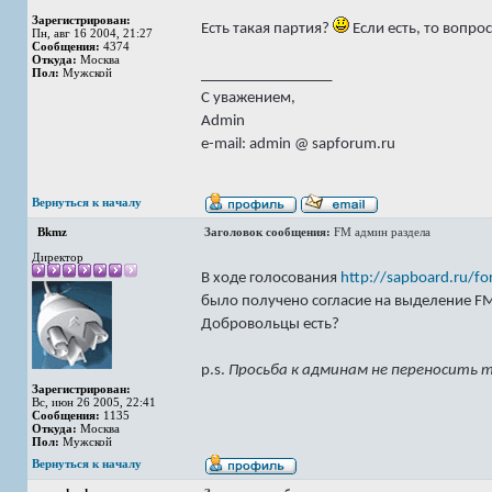
Зарегистрирован:
Есть такая партия?
Если есть, то вопро
Пн, авг 16 2004, 21:27
Сообщения:
4374
Откуда:
Москва
Пол:
Мужской
_________________
С уважением,
Admin
e-mail: admin @ sapforum.ru
Вернуться к началу
Bkmz
Заголовок сообщения:
FM админ раздела
Директор
В ходе голосования
http://sapboard.ru/f
было получено согласие на выделение FM 
Добровольцы есть?
p.s.
Просьба к админам не переносить т
Зарегистрирован:
Вс, июн 26 2005, 22:41
Сообщения:
1135
Откуда:
Москва
Пол:
Мужской
Вернуться к началу