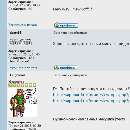
Зарегистрирован:
_________________
Вт, май 17 2005, 10:42
Сообщения:
192
New way - NewKoff!!!
Вернуться к началу
dante14
Заголовок сообщения:
Гуру-модератор
Хорошая идея, хотя есть и минус - приде
Зарегистрирован:
Чт, окт 20 2005, 08:45
Сообщения:
1651
Пол:
Мужской
Вернуться к началу
LadyWind
Заголовок сообщения:
Модератор
Гм. По той же причине, что не выделили S
http://sapboard.ru/forum/viewtopic.ph
http://sapboard.ru/forum/viewtopic.ph
_________________
Пушномолочная свинья-несушка (тест)
Зарегистрирован:
Пн, фев 21 2005, 00:50
Сообщения:
10286