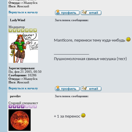
Откуда:
г.Мышуйск
Пол:
Женский
Вернуться к началу
LadyWind
Заголовок сообщения:
Модератор
Manticore, перенеси тему куда-нибудь
_________________
Пушномолочная свинья-несушка (тест)
Зарегистрирован:
Пн, фев 21 2005, 00:50
Сообщения:
10286
Откуда:
г.Мышуйск
Пол:
Женский
Вернуться к началу
pavelzv
Заголовок сообщения:
Старший специалист
+ 1 за перенос