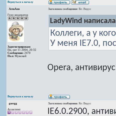
Вернуться к началу
ArmAnn
Заголовок сообщения:
Re: Вирус
Гуру-модератор
LadyWind написала
Коллеги, а у ког
У меня IE7.0, по
Зарегистрирован:
Пн, окт 11 2004, 20:32
Сообщения:
2470
Пол:
Мужской
Opera, антивирус 
Вернуться к началу
gsergg
Заголовок сообщения:
Re: Вирус
IE6.0.2900, антиви
Ассистент