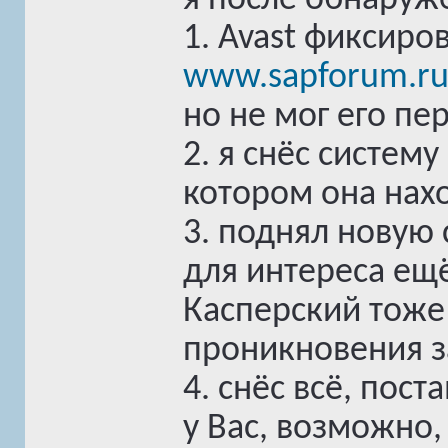
я после обнаруж
1. Avast фиксиро
www.sapforum.r
но не мог его пе
2. я снёс систем
котором она нах
3. поднял новую 
для интереса ещ
Касперский тоже 
проникновения з
4. снёс всё, пост
у Вас, возможно