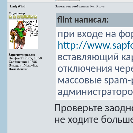
LadyWind
Заголовок сообщения:
Re: Вирус
Модератор
flint написал:
при входе на фо
http://www.sapf
вставляющий ка
Зарегистрирован:
Пн, фев 21 2005, 00:50
Сообщения:
10286
Откуда:
г.Мышуйск
отключения чер
Пол:
Женский
массовые spam-
администраторов
Проверьте заодно
не ходите больш