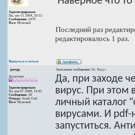
'Наверное что то
Зарегистрирован:
Пн, окт 11 2004, 20:32
Сообщения:
2470
Пол:
Мужской
Последний раз редакти
редактировалось 1 раз.
Вернуться к началу
gsergg
Заголовок сообщения:
Re: Вирус
Да, при заходе ч
Ассистент
вирус. При этом 
Зарегистрирован:
Пт, ноя 07 2008, 14:45
Сообщения:
26
Откуда:
South Ural
личный каталог "
Пол:
Мужской
вирусами. И pdf-
запуститься. Анти