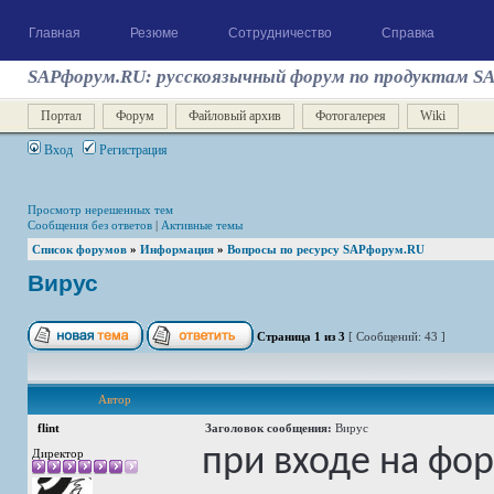
Главная
Резюме
Сотрудничество
Справка
SAPфорум.RU: русскоязычный форум по продуктам S
Портал
Форум
Файловый архив
Фотогалерея
Wiki
Вход
Регистрация
Просмотр нерешенных тем
Сообщения без ответов
|
Активные темы
Список форумов
»
Информация
»
Вопросы по ресурсу SAPфорум.RU
Вирус
Страница
1
из
3
[ Сообщений: 43 ]
Автор
flint
Заголовок сообщения:
Вирус
при входе на фо
Директор