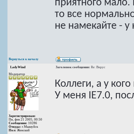
приятного мало. 
то все нормально
не намекайте - у 
Вернуться к началу
LadyWind
Заголовок сообщения:
Re: Вирус
Модератор
Коллеги, а у кого
У меня IE7.0, по
Зарегистрирован:
Пн, фев 21 2005, 00:50
Сообщения:
10286
Откуда:
г.Мышуйск
Пол:
Женский