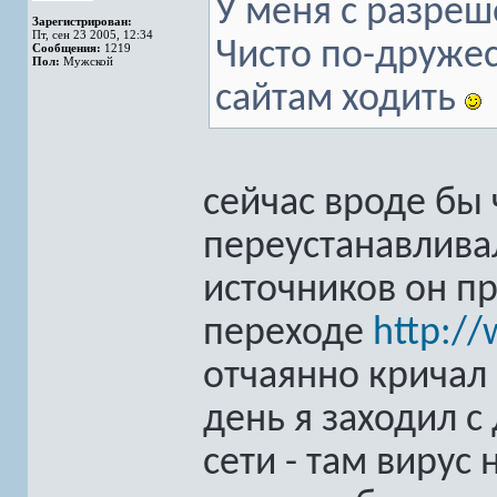
У меня с разреш
Зарегистрирован:
Пт, сен 23 2005, 12:34
Чисто по-дружес
Сообщения:
1219
Пол:
Мужской
сайтам ходить
сейчас вроде бы ч
переустанавливал
источников он пр
переходе
http:/
отчаянно кричал и
день я заходил с
сети - там вирус