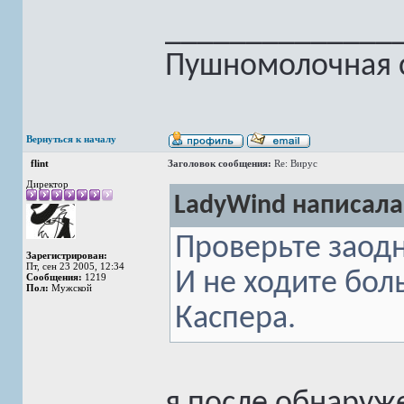
______________
Пушномолочная с
Вернуться к началу
flint
Заголовок сообщения:
Re: Вирус
Директор
LadyWind написала
Проверьте заодн
Зарегистрирован:
Пт, сен 23 2005, 12:34
И не ходите бол
Сообщения:
1219
Пол:
Мужской
Каспера.