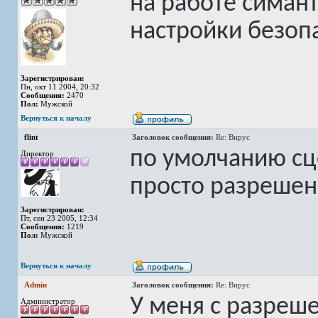
на работе симант
настройки безопа
Зарегистрирован:
Пн, окт 11 2004, 20:32
Сообщения:
2470
Пол:
Мужской
Вернуться к началу
flint
Заголовок сообщения:
Re: Вирус
по умолчанию сц
Директор
просто разрешен
Зарегистрирован:
Пт, сен 23 2005, 12:34
Сообщения:
1219
Пол:
Мужской
Вернуться к началу
Admin
Заголовок сообщения:
Re: Вирус
У меня с разреш
Администратор