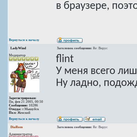
в браузере, поэт
Вернуться к началу
LadyWind
Заголовок сообщения:
Re: Вирус
Модератор
flint
У меня всего лиш
Ну ладно, подож
Зарегистрирован:
Пн, фев 21 2005, 00:50
Сообщения:
10286
Откуда:
г.Мышуйск
Пол:
Женский
Вернуться к началу
DiaRom
Заголовок сообщения:
Re: Вирус
Администратор