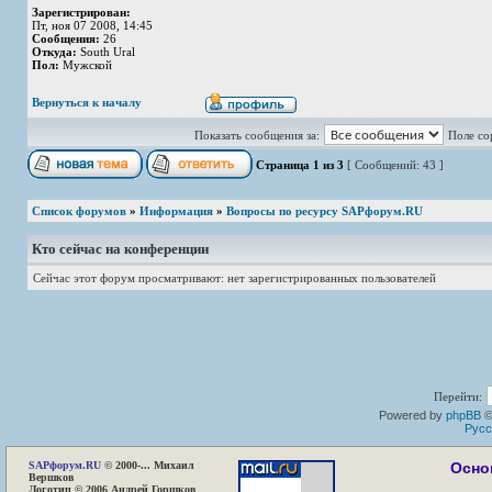
Зарегистрирован:
Пт, ноя 07 2008, 14:45
Сообщения:
26
Откуда:
South Ural
Пол:
Мужской
Вернуться к началу
Показать сообщения за:
Поле со
Страница
1
из
3
[ Сообщений: 43 ]
Список форумов
»
Информация
»
Вопросы по ресурсу SAPфорум.RU
Кто сейчас на конференции
Сейчас этот форум просматривают: нет зарегистрированных пользователей
Перейти:
Powered by
phpBB
©
Русс
SAP
форум.RU
© 2000-... Михаил
Осно
Вершков
Логотип © 2006 Андрей Горшков