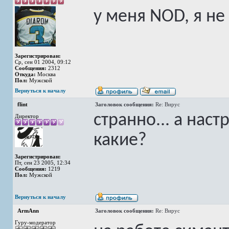
у меня NOD, я не
Зарегистрирован:
Ср, сен 01 2004, 09:12
Сообщения:
2312
Откуда:
Москва
Пол:
Мужской
Вернуться к началу
flint
Заголовок сообщения:
Re: Вирус
странно... а нас
Директор
какие?
Зарегистрирован:
Пт, сен 23 2005, 12:34
Сообщения:
1219
Пол:
Мужской
Вернуться к началу
ArmAnn
Заголовок сообщения:
Re: Вирус
Гуру-модератор