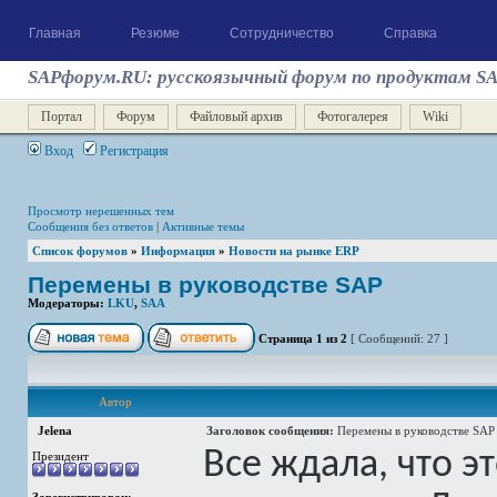
Главная
Резюме
Сотрудничество
Справка
SAPфорум.RU: русскоязычный форум по продуктам S
Портал
Форум
Файловый архив
Фотогалерея
Wiki
Вход
Регистрация
Просмотр нерешенных тем
Сообщения без ответов
|
Активные темы
Список форумов
»
Информация
»
Новости на рынке ERP
Перемены в руководстве SAP
Модераторы:
LKU
,
SAA
Страница
1
из
2
[ Сообщений: 27 ]
Автор
Jelena
Заголовок сообщения:
Перемены в руководстве SAP
Все ждала, что эт
Президент