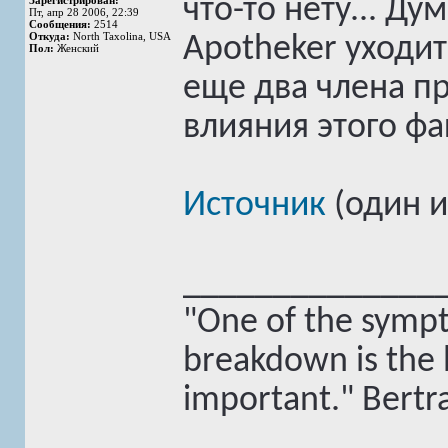
что-то нету... Д
Зарегистрирован:
Пт, апр 28 2006, 22:39
Сообщения:
2514
Откуда:
North Taxolina, USA
Apotheker уходит
Пол:
Женский
еще два члена пр
влияния этого фа
Источник
(один и
______________
"One of the symp
breakdown is the b
important." Bertr