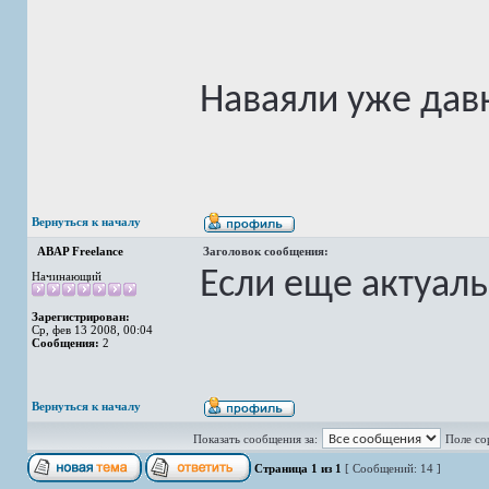
Наваяли уже дав
Вернуться к началу
ABAP Freelance
Заголовок сообщения:
Если еще актуаль
Начинающий
Зарегистрирован:
Ср, фев 13 2008, 00:04
Сообщения:
2
Вернуться к началу
Показать сообщения за:
Поле со
Страница
1
из
1
[ Сообщений: 14 ]