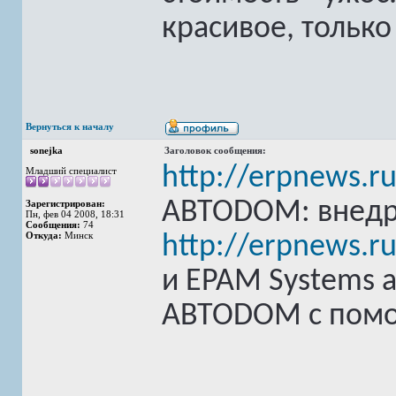
красивое, только
Вернуться к началу
sonejka
Заголовок сообщения:
http://erpnews.r
Младший специалист
АВТОDOM: внедр
Зарегистрирован:
Пн, фев 04 2008, 18:31
Сообщения:
74
Откуда:
Минск
http://erpnews.r
и EPAM Systems 
АВТОDОМ с помо