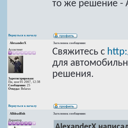
то же решение - 
Вернуться к началу
AlexanderX
Заголовок сообщения:
Свяжитесь с
http
Ассистент
для автомобильн
решения.
Зарегистрирован:
Пн, ноя 05 2007, 12:38
Сообщения:
25
Откуда:
Belarus
Вернуться к началу
Alldeadfish
Заголовок сообщения:
Директор
AlexanderX написал