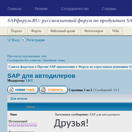
Главная
Резюме
Сотрудничество
Справка
SAPфорум.RU: русскоязычный форум по продуктам S
Портал
Форум
Файловый архив
Фотогалерея
Wiki
Вход
Регистрация
Просмотр нерешенных тем
Сообщения без ответов
|
Активные темы
Список форумов
»
Прочие SAP-приложения
»
Форум по отраслевым решениям S
SAP для автодилеров
Модератор:
LKU
Страница
1
из
1
[ Сообщений: 14 ]
Для печати
Автор
Simo
Заголовок сообщения:
SAP для автодилеров
Друзья!
Начинающий