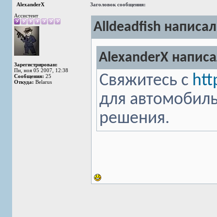
AlexanderX
Заголовок сообщения:
Ассистент
Alldeadfish написал
AlexanderX написа
Зарегистрирован:
Пн, ноя 05 2007, 12:38
Свяжитесь с
htt
Сообщения:
25
Откуда:
Belarus
для автомобиль
решения.