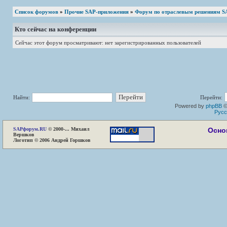
Список форумов
»
Прочие SAP-приложения
»
Форум по отраслевым решениям S
Кто сейчас на конференции
Сейчас этот форум просматривают: нет зарегистрированных пользователей
Найти:
Перейти:
Powered by
phpBB
©
Русс
SAP
форум.RU
© 2000-... Михаил
Осно
Вершков
Логотип © 2006 Андрей Горшков