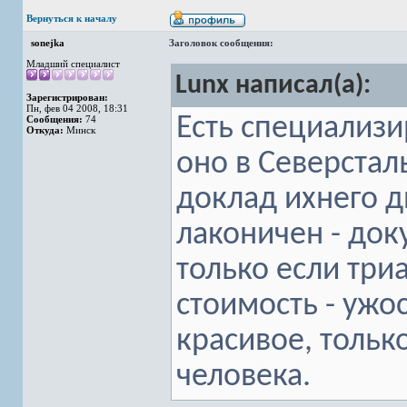
Вернуться к началу
sonejka
Заголовок сообщения:
Младший специалист
Lunx написал(а):
Зарегистрирован:
Пн, фев 04 2008, 18:31
Есть специализ
Сообщения:
74
Откуда:
Минск
оно в Северстал
доклад ихнего д
лаконичен - док
только если триа
стоимость - ужо
красивое, тольк
человека.