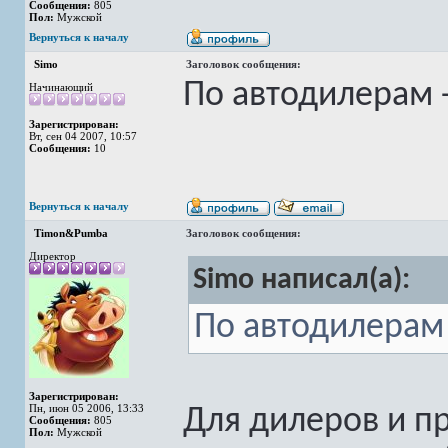
Сообщения:
805
Пол:
Мужской
Вернуться к началу
Simo
Заголовок сообщения:
По автодилерам -
Начинающий
Зарегистрирован:
Вт, сен 04 2007, 10:57
Сообщения:
10
Вернуться к началу
Timon&Pumba
Заголовок сообщения:
Директор
Simo написал(а):
По автодилерам 
Зарегистрирован:
Пн, июн 05 2006, 13:33
Для дилеров и пр
Сообщения:
805
Пол:
Мужской