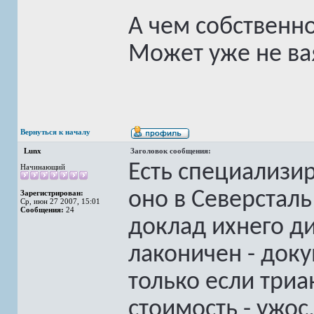
А чем собственно
Может уже не ва
Вернуться к началу
Lunx
Заголовок сообщения:
Есть специализи
Начинающий
оно в Северсталь
Зарегистрирован:
Ср, июн 27 2007, 15:01
Сообщения:
24
доклад ихнего ди
лаконичен - доку
только если триан
стоимость - ужо