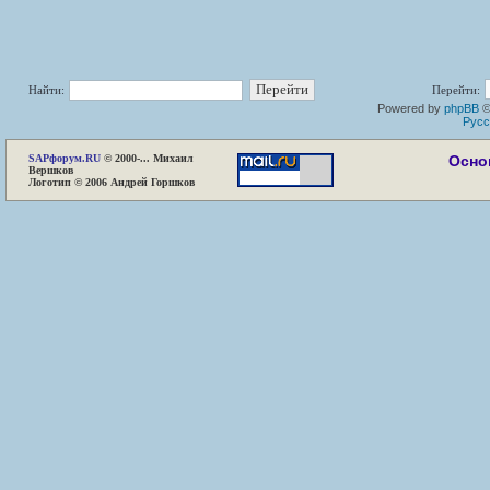
Найти:
Перейти:
Powered by
phpBB
©
Русс
SAP
форум.RU
© 2000-... Михаил
Осно
Вершков
Логотип © 2006 Андрей Горшков