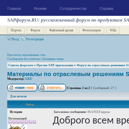
Главная
Резюме
Сотрудничество
Справка
SAPфорум.RU: русскоязычный форум по продуктам S
Портал
Форум
Файловый архив
Фотогалерея
Wiki
Вход
Регистрация
Просмотр нерешенных тем
Сообщения без ответов
|
Активные темы
Список форумов
»
Прочие SAP-приложения
»
Форум по отраслевым решениям S
Материалы по отраслевым решениям S
Модератор:
LKU
Страница
2
из
2
[ Сообщений: 27 ]
Для печати
Автор
История
Заголовок сообщения:
IS-U/CCS курсы
Доброго всем вр
Начинающий