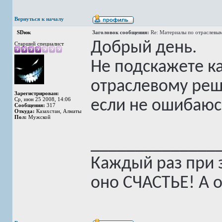
Вернуться к началу
SDюк
Заголовок сообщения:
Re: Материалы по отраслевы
Добрый день.
Старший специалист
Не подскажете ка
отраслевому реш
Зарегистрирован:
Ср, июн 25 2008, 14:06
если не ошибаюс
Сообщения:
317
Откуда:
Казахстан, Алматы
Пол:
Мужской
______________
Каждый раз при з
оно СЧАСТЬЕ! А о