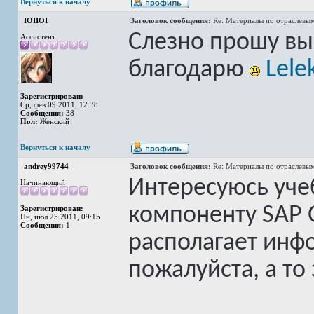
Вернуться к началу
IOIIOI
Заголовок сообщения:
Re: Материалы по отраслевы
Слезно прошу выс
Ассистент
благодарю
Lele
Зарегистрирован:
Ср, фев 09 2011, 12:38
Сообщения:
38
Пол:
Женский
Вернуться к началу
andrey99744
Заголовок сообщения:
Re: Материалы по отраслевы
Интересуюсь уч
Начинающий
компоненту SAP O
Зарегистрирован:
Пн, июл 25 2011, 09:15
Сообщения:
1
располагает инф
пожалуйста, а то