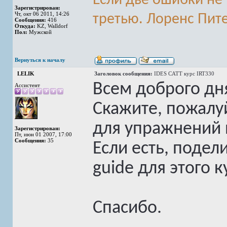
Если две ошибки не 
Зарегистрирован:
Чт, окт 06 2011, 14:26
третью. Лоренс Пит
Сообщения:
416
Откуда:
KZ, Walldorf
Пол:
Мужской
Вернуться к началу
LELIK
Заголовок сообщения:
IDES CATT курс IRT330
Всем доброго дн
Ассистент
Скажите, пожалуй
для упражнений п
Зарегистрирован:
Пт, июн 01 2007, 17:00
Сообщения:
35
Если есть, подели
guide для этого к
Спасибо.