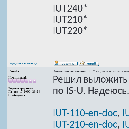
IUT240*
IUT210*
IUT220*
Вернуться к началу
Nombre
Заголовок сообщения:
Re: Материалы по отраслевы
Решил выложить в
Начинающий
по IS-U. Надеюсь
Зарегистрирован:
Пт, апр 17 2009, 20:24
Сообщения:
1
IUT-110-en-doc
,
I
IUT-210-en-doc
,
I