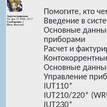
Помогите, кто че
Зарегистрирован:
Введение в систе
Пт, фев 13 2009, 16:17
Сообщения:
1
Пол:
Женский
Основные данны
приборами
Расчет и фактур
Контокоррентны
Основные данны
Управление при
IUT110*
IUT210/220* (WR
IUT230*