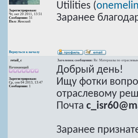
Utilities (
onemeli
Зарегистрирован:
Чт, окт 20 2011, 13:51
Заранее благода
Сообщения:
51
Пол:
Женский
Вернуться к началу
retail_c
Заголовок сообщения:
Re: Материалы по отраслевы
Добрый день!
Начинающий
Ищу фотки вопро
Зарегистрирован:
Ср, сен 04 2013, 13:47
Сообщения:
1
отраслевому реше
Почта
c_isr60@ma
Заранее признате