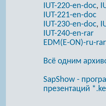
IUT-220-en-doc
,
I
IUT-221-en-doc
IUT-230-en-doc
,
I
IUT-240-en-rar
EDM(E-ON)-ru-rar
Всё одним архив
SapShow - програ
презентаций *.k