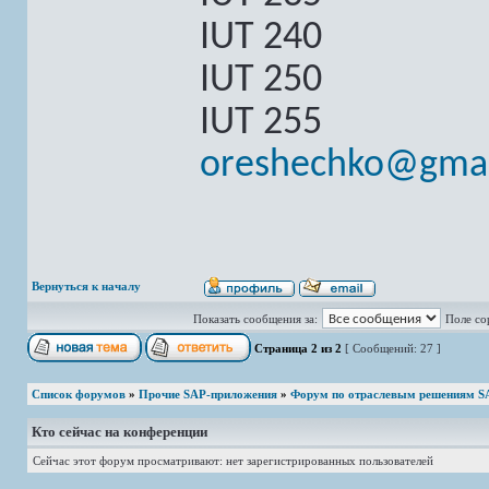
IUT 240
IUT 250
IUT 255
oreshechko@gmai
Вернуться к началу
Показать сообщения за:
Поле со
Страница
2
из
2
[ Сообщений: 27 ]
Список форумов
»
Прочие SAP-приложения
»
Форум по отраслевым решениям S
Кто сейчас на конференции
Сейчас этот форум просматривают: нет зарегистрированных пользователей