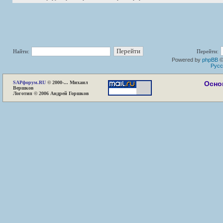
Найти:
Перейти:
Powered by
phpBB
©
Русс
SAP
форум.RU
© 2000-... Михаил
Осно
Вершков
Логотип © 2006 Андрей Горшков