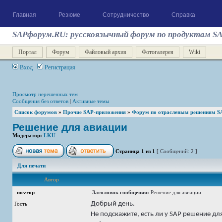
Главная
Резюме
Сотрудничество
Справка
SAPфорум.RU: русскоязычный форум по продуктам S
Портал
Форум
Файловый архив
Фотогалерея
Wiki
Вход
Регистрация
Просмотр нерешенных тем
Сообщения без ответов
|
Активные темы
Список форумов
»
Прочие SAP-приложения
»
Форум по отраслевым решениям S
Решение для авиации
Модератор:
LKU
Страница
1
из
1
[ Сообщений: 2 ]
Для печати
Автор
mezrop
Заголовок сообщения:
Решение для авиации
Добрый день.
Гость
Не подскажите, есть ли у SAP решение 