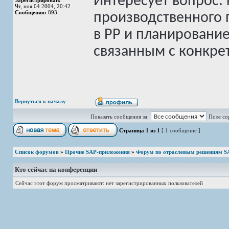
Интересует вопрос: 
Зарегистрирован:
Чт, ноя 04 2004, 20:42
Сообщения:
893
производственного 
в PP и планирование
связанным с конкре
Вернуться к началу
Показать сообщения за:
Поле со
Страница
1
из
1
[ 1 сообщение ]
Список форумов
»
Прочие SAP-приложения
»
Форум по отраслевым решениям S
Кто сейчас на конференции
Сейчас этот форум просматривают: нет зарегистрированных пользователей