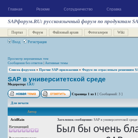
Главная
Резюме
Сотрудничество
Справка
SAPфорум.RU: русскоязычный форум по продуктам S
Портал
Форум
Файловый архив
Фотогалерея
Wiki
Вход
Регистрация
Просмотр нерешенных тем
Сообщения без ответов
|
Активные темы
Список форумов
»
Прочие SAP-приложения
»
Форум по отраслевым решениям S
SAP в университетской среде
Модератор:
LKU
Страница
1
из
1
[ Сообщений: 3 ]
Для печати
Автор
AcidRain
Заголовок сообщения:
SAP в университетской среде
Был бы очень бл
Начинающий