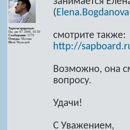
занимается Елен
(
Elena.Bogdanov
Зарегистрирован:
Пн, авг 07 2006, 10:50
смотрите также:
Сообщения:
1279
Откуда:
Москва
Пол:
Мужской
http://sapboard.
Возможно, она с
вопросу.
Удачи!
С Уважением,