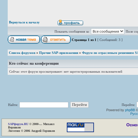
Вернуться к началу
Показать сообщения за:
Поле со
Страница
1
из
1
[ Сообщений: 3 ]
Список форумов
»
Прочие SAP-приложения
»
Форум по отраслевым решениям S
Кто сейчас на конференции
Сейчас этот форум просматривают: нет зарегистрированных пользователей
Найти:
Перейти:
Powered by
phpBB
©
Русс
SAP
форум.RU
© 2000-... Михаил
Осно
Вершков
Логотип © 2006 Андрей Горшков