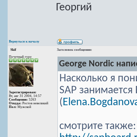
Георгий
Вернуться к началу
Skif
Заголовок сообщения:
Почетный гуру
George Nordic напи
Насколько я по
SAP занимается 
Зарегистрирован:
Вт, авг 31 2004, 14:57
(
Elena.Bogdano
Сообщения:
5263
Откуда:
Ростов невеликий
Пол:
Мужской
смотрите также: