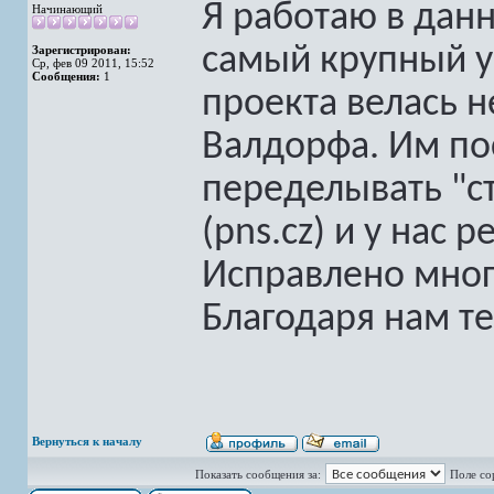
Я работаю в дан
Начинающий
самый крупный уч
Зарегистрирован:
Ср, фев 09 2011, 15:52
Сообщения:
1
проекта велась 
Валдорфа. Им по
переделывать "ст
(pns.cz) и у нас 
Исправлено мног
Благодаря нам т
Вернуться к началу
Показать сообщения за:
Поле со