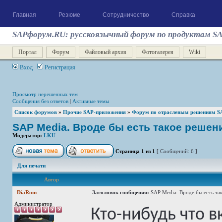
Главная
Резюме
Сотрудничество
Справка
SAPфорум.RU: русскоязычный форум по продуктам S
Портал
Форум
Файловый архив
Фотогалерея
Wiki
Вход
Регистрация
Просмотр нерешенных тем
Сообщения без ответов
|
Активные темы
Список форумов
»
Прочие SAP-приложения
»
Форум по отраслевым решениям S
SAP Media. Вроде бы есть такое решен
Модератор:
LKU
Страница
1
из
1
[ Сообщений: 6 ]
Для печати
Автор
DiaRom
Заголовок сообщения:
SAP Media. Вроде бы есть та
Администратор
Кто-нибудь что в