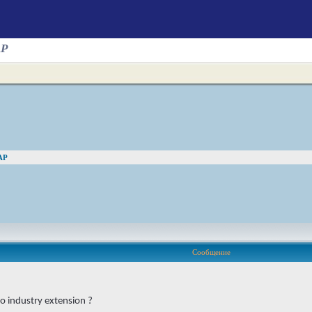
AP
AP
Сообщение
 industry extension ?