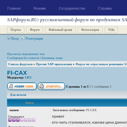
Главная
Резюме
Сотрудничество
Справка
SAPфорум.RU: русскоязычный форум по продуктам S
Портал
Форум
Файловый архив
Фотогалерея
Wiki
Вход
Регистрация
Просмотр нерешенных тем
Сообщения без ответов
|
Активные темы
Список форумов
»
Прочие SAP-приложения
»
Форум по отраслевым решениям S
FI-CAX
Модератор:
LKU
Страница
1
из
1
[ 1 сообщение ]
Для печати
Автор
namen
Заголовок сообщения:
FI-CAX
привет
Специалист
кто-нить сталкивался, какова цена данного