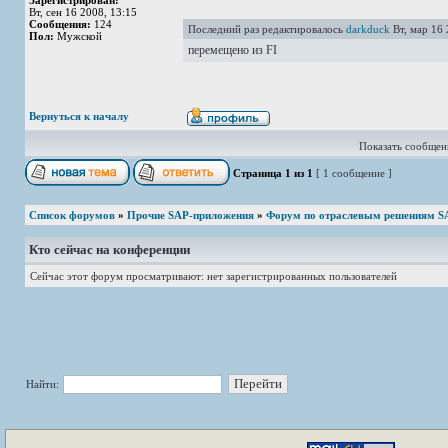
Зарегистрирован:
Вт, сен 16 2008, 13:15
Сообщения:
124
Последний раз редактировалось
darkduck
Вт, мар 16 
Пол:
Мужской
перемещено из FI
Вернуться к началу
Показать сообщени
Страница
1
из
1
[ 1 сообщение ]
Список форумов
»
Прочие SAP-приложения
»
Форум по отраслевым решениям S
Кто сейчас на конференции
Сейчас этот форум просматривают: нет зарегистрированных пользователей
Найти: