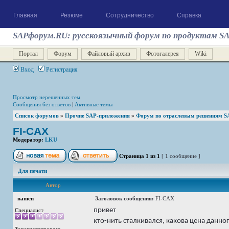
Главная
Резюме
Сотрудничество
Справка
SAPфорум.RU: русскоязычный форум по продуктам S
Портал
Форум
Файловый архив
Фотогалерея
Wiki
Вход
Регистрация
Просмотр нерешенных тем
Сообщения без ответов
|
Активные темы
Список форумов
»
Прочие SAP-приложения
»
Форум по отраслевым решениям S
FI-CAX
Модератор:
LKU
Страница
1
из
1
[ 1 сообщение ]
Для печати
Автор
namen
Заголовок сообщения:
FI-CAX
привет
Специалист
кто-нить сталкивался, какова цена данного