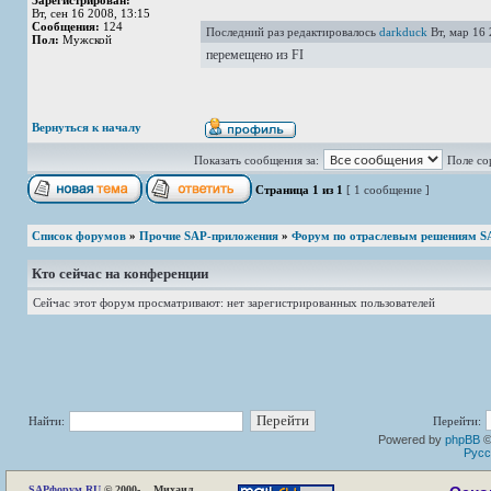
Зарегистрирован:
Вт, сен 16 2008, 13:15
Сообщения:
124
Последний раз редактировалось
darkduck
Вт, мар 16 
Пол:
Мужской
перемещено из FI
Вернуться к началу
Показать сообщения за:
Поле со
Страница
1
из
1
[ 1 сообщение ]
Список форумов
»
Прочие SAP-приложения
»
Форум по отраслевым решениям S
Кто сейчас на конференции
Сейчас этот форум просматривают: нет зарегистрированных пользователей
Найти:
Перейти:
Powered by
phpBB
©
Русс
SAP
форум.RU
© 2000-... Михаил