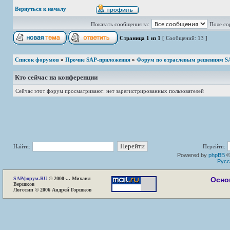
Вернуться к началу
Показать сообщения за:
Поле со
Страница
1
из
1
[ Сообщений: 13 ]
Список форумов
»
Прочие SAP-приложения
»
Форум по отраслевым решениям S
Кто сейчас на конференции
Сейчас этот форум просматривают: нет зарегистрированных пользователей
Найти:
Перейти:
Powered by
phpBB
©
Русс
SAP
форум.RU
© 2000-... Михаил
Осно
Вершков
Логотип © 2006 Андрей Горшков