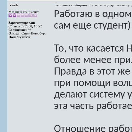
clerik
Заголовок сообщения:
Re: sap в государственных у
Работаю в одном 
Младший специалист
сам еще студент)
Зарегистрирован:
Сб, июл 05 2008, 13:52
Сообщения:
66
Откуда:
Санкт-Петербург
Пол:
Мужской
То, что касается
более менее при
Правда в этот же
при помощи вол
делают систему 
эта часть работае
Отношение работ