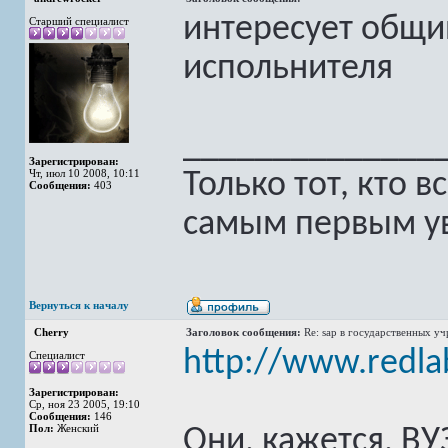
интересует общ
Старший специалист
испольнителя
______________
Зарегистрирован:
Чт, июл 10 2008, 10:11
Только тот, кто 
Сообщения:
403
самым первым уви
Вернуться к началу
Cherry
Заголовок сообщения:
Re: sap в государственных у
http://www.redla
Специалист
Зарегистрирован:
Ср, ноя 23 2005, 19:10
Сообщения:
146
Пол:
Женский
Они, кажется, В