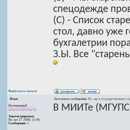
спецодежде пров
(С) - Список ста
стол, давно уже 
бухгалетрии пор
З.Ы. Все "старе
Вернуться к началу
Илья
Заголовок сообщения:
Re: sap в государственных у
В МИИТе (МГУПС
Начинающий
Зарегистрирован:
Вт, окт 27 2009, 21:06
Сообщения:
1