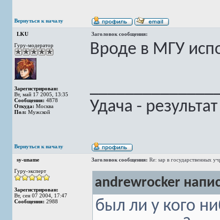
Вернуться к началу
LKU
Заголовок сообщения:
Вроде в МГУ исп
Гуру-модератор
______________
Зарегистрирован:
Вт, май 17 2005, 13:35
Сообщения:
4878
Удача - результа
Откуда:
Москва
Пол:
Мужской
Вернуться к началу
sy-uname
Заголовок сообщения:
Re: sap в государственных у
Гуру-эксперт
andrewrocker напис
Зарегистрирован:
Вт, сен 07 2004, 17:47
был ли у кого н
Сообщения:
2988