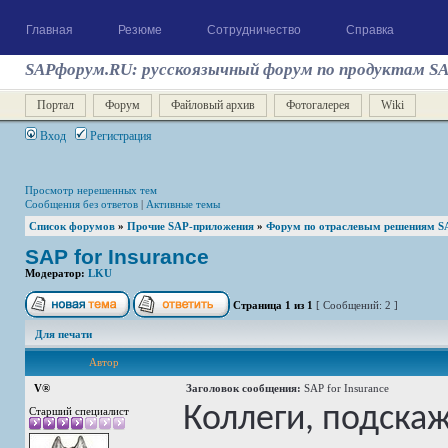
Главная
Резюме
Сотрудничество
Справка
SAPфорум.RU: русскоязычный форум по продуктам S
Портал
Форум
Файловый архив
Фотогалерея
Wiki
Вход
Регистрация
Просмотр нерешенных тем
Сообщения без ответов
|
Активные темы
Список форумов
»
Прочие SAP-приложения
»
Форум по отраслевым решениям S
SAP for Insurance
Модератор:
LKU
Страница
1
из
1
[ Сообщений: 2 ]
Для печати
Автор
V®
Заголовок сообщения:
SAP for Insurance
Коллеги, подска
Старший специалист