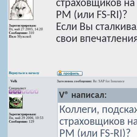
страховщиков на 
PM (или FS-RI)?
Если Вы сталкива
Зарегистрирован:
Пт, май 27 2005, 14:20
Сообщения:
310
свои впечатления
Пол:
Мужской
Вернуться к началу
Volk
Заголовок сообщения:
Re: SAP for Insurance
Специалист
V® написал:
Коллеги, подска
Зарегистрирован:
Пн, май 29 2006, 10:53
страховщиков на
Сообщения:
129
PM (или FS-RI)?