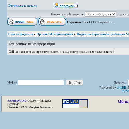
Вернуться к началу
Показать сообщения за:
Поле со
Страница
1
из
1
[ Сообщений: 2 ]
Список форумов
»
Прочие SAP-приложения
»
Форум по отраслевым решениям S
Кто сейчас на конференции
Сейчас этот форум просматривают: нет зарегистрированных пользователей
Найти:
Перейти:
Powered by
phpBB
©
Русс
SAP
форум.RU
© 2000-... Михаил
Осно
Вершков
Логотип © 2006 Андрей Горшков