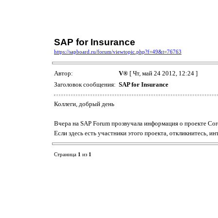
SAP for Insurance
https://sapboard.ru/forum/viewtopic.php?f=49&t=76763
Автор:
V®
[ Чт, май 24 2012, 12:24 ]
Заголовок сообщения:
SAP for Insurance
Коллеги, добрый день
Вчера на SAP Forum прозвучала информация о проекте Core
Если здесь есть участники этого проекта, откликнитесь, и
Страница
1
из
1