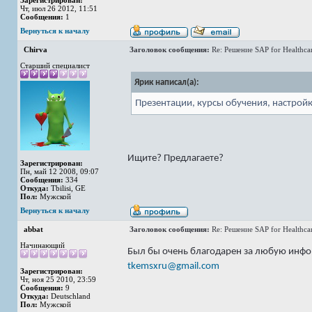
Зарегистрирован:
Чт, июл 26 2012, 11:51
Сообщения:
1
Вернуться к началу
Chirva
Заголовок сообщения:
Re: Решение SAP for Healthca
Старший специалист
Ярик написал(а):
Презентации, курсы обучения, настройк
Ищите? Предлагаете?
Зарегистрирован:
Пн, май 12 2008, 09:07
Сообщения:
334
Откуда:
Tbilisi, GE
Пол:
Мужской
Вернуться к началу
abbat
Заголовок сообщения:
Re: Решение SAP for Healthca
Начинающий
Был бы очень благодарен за любую инф
tkemsxru@gmail.com
Зарегистрирован:
Чт, ноя 25 2010, 23:59
Сообщения:
9
Откуда:
Deutschland
Пол:
Мужской