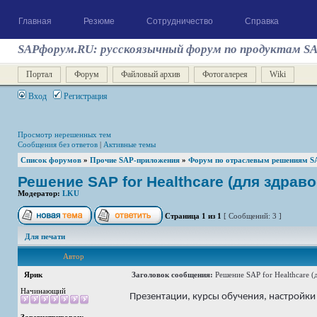
Главная
Резюме
Сотрудничество
Справка
SAPфорум.RU: русскоязычный форум по продуктам S
Портал
Форум
Файловый архив
Фотогалерея
Wiki
Вход
Регистрация
Просмотр нерешенных тем
Сообщения без ответов
|
Активные темы
Список форумов
»
Прочие SAP-приложения
»
Форум по отраслевым решениям S
Решение SAP for Healthcare (для здрав
Модератор:
LKU
Страница
1
из
1
[ Сообщений: 3 ]
Для печати
Автор
Ярик
Заголовок сообщения:
Решение SAP for Healthcare (
Начинающий
Презентации, курсы обучения, настройки 