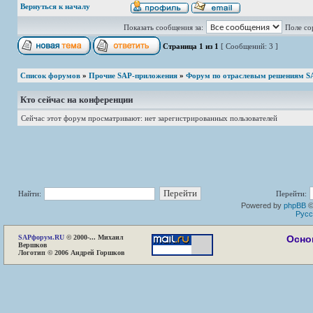
Вернуться к началу
Показать сообщения за:
Поле со
Страница
1
из
1
[ Сообщений: 3 ]
Список форумов
»
Прочие SAP-приложения
»
Форум по отраслевым решениям S
Кто сейчас на конференции
Сейчас этот форум просматривают: нет зарегистрированных пользователей
Найти:
Перейти:
Powered by
phpBB
©
Русс
SAP
форум.RU
© 2000-... Михаил
Осно
Вершков
Логотип © 2006 Андрей Горшков