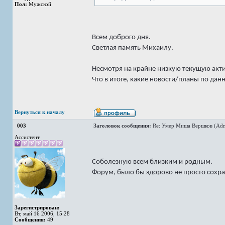
Пол:
Мужской
Всем доброго дня.
Светлая память Михаилу.
Несмотря на крайне низкую текущую акти
Что в итоге, какие новости/планы по дан
Вернуться к началу
003
Заголовок сообщения:
Re: Умер Миша Вершков (Adm
Ассистент
Соболезную всем близким и родным.
Форум, было бы здорово не просто сохра
Зарегистрирован:
Вт, май 16 2006, 15:28
Сообщения:
49