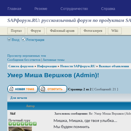
Главная
Резюме
Сотрудничество
Справка
SAPфорум.RU: русскоязычный форум по продуктам S
Портал
Форум
Файловый архив
Фотогалерея
Wiki
Вход
Регистрация
Просмотр нерешенных тем
Сообщения без ответов
|
Активные темы
Список форумов
»
Информация
»
Новости SAPфорум.RU
»
Важные объявления
Умер Миша Вершков (Admin)!
Страница
2
из
2
[ Сообщений: 21 ]
Для печати
Автор
Skif
Заголовок сообщения:
Re: Умер Миша Вершков (Adm
Почетный гуру
Мишка, Мишка, где твоя улыбка...
Мы будем помнить