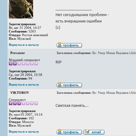
_________________
Нет сегодняшних проблем -
есть вчерашние ошибки
Зарегистрирован:
(с)
Вт, авг 31 2004, 14:57
Сообщения:
5263
Откуда:
Ростов невеликий
Пол:
Мужской
Вернуться к началу
Prevateer
Заголовок сообщения:
Re: Умер Миша Вершков (Adm
Младший специалист
RIP
Зарегистрирован:
Ср, окт 20 2004, 10:58
Сообщения:
94
Вернуться к началу
VIKTOROV
Заголовок сообщения:
Re: Умер Миша Вершков (Adm
Специалист
Светлая память...
Зарегистрирован:
Вт, июл 03 2007, 14:14
Сообщения:
102
Откуда:
Moscow
Пол:
Мужской
Вернуться к началу