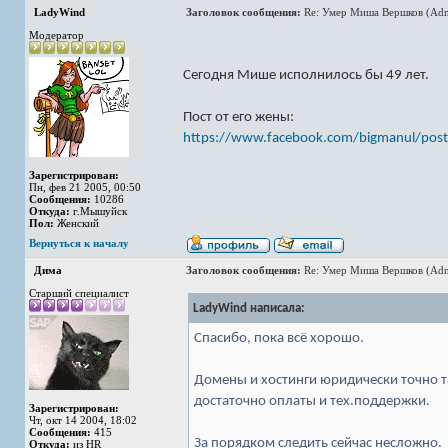
LadyWind
Заголовок сообщения:
Re: Умер Миша Вершков (Adm
Модератор
Сегодня Мише исполнилось бы 49 лет.
Пост от его жены:
https://www.facebook.com/bigmanul/posts
Зарегистрирован:
Пн, фев 21 2005, 00:50
Сообщения:
10286
Откуда:
г.Мышуйск
Пол:
Женский
Вернуться к началу
Дима
Заголовок сообщения:
Re: Умер Миша Вершков (Adm
Старший специалист
LadyWind написала:
Спасибо, пока всё хорошо.
Домены и хостинги юридически точно т
достаточно оплаты и тех.поддержки.
Зарегистрирован:
Чт, окт 14 2004, 18:02
Сообщения:
415
За порядком следить сейчас несложно.
Откуда:
из HR