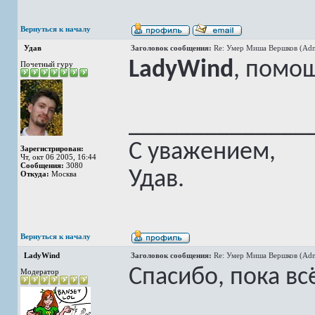
Вернуться к началу
Удав
Заголовок сообщения:
Re: Умер Миша Вершков (Adm
LadyWind
, помо
Почетный гуру
______________
С уважением,
Зарегистрирован:
Чт, окт 06 2005, 16:44
Сообщения:
3080
Удав.
Откуда:
Москва
Вернуться к началу
LadyWind
Заголовок сообщения:
Re: Умер Миша Вершков (Adm
Спасибо, пока вс
Модератор