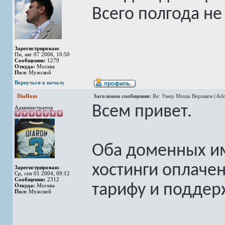
Всего полгода н
Зарегистрирован:
Пн, авг 07 2006, 10:50
Сообщения:
1279
Откуда:
Москва
Пол:
Мужской
Вернуться к началу
DiaRom
Заголовок сообщения:
Re: Умер Миша Вершков (Adm
Всем привет.
Администратор
Оба доменных им
хостинги оплаче
Зарегистрирован:
Ср, сен 01 2004, 09:12
Сообщения:
2312
тарифу и поддер
Откуда:
Москва
Пол:
Мужской