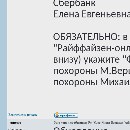
Сбербанк
Елена Евгеньевна
ОБЯЗАТЕЛЬНО: в 
"Райффайзен-онл
внизу) укажите 
похороны М.Вер
похороны Михаи
Вернуться к началу
Antonio
Заголовок сообщения:
Re: Умер Миша Вершков (Adm
Специалист