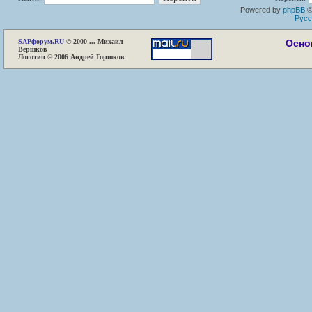
Powered by
phpBB
©
Русс
SAP
форум.RU
© 2000-... Михаил
Осно
Вершков
Логотип © 2006 Андрей Горшков