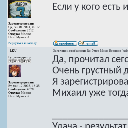
Если у кого есть
Зарегистрирован:
Ср, сен 01 2004, 09:12
Сообщения:
2312
Откуда:
Москва
Пол:
Мужской
Вернуться к началу
LKU
Заголовок сообщения:
Re: Умер Миша Вершков (Adm
Да, прочитал сег
Гуру-модератор
Очень грустный 
Я зарегистрирова
Зарегистрирован:
Вт, май 17 2005, 13:35
Сообщения:
4878
Михаил уже тогд
Откуда:
Москва
Пол:
Мужской
______________
Удача - результа