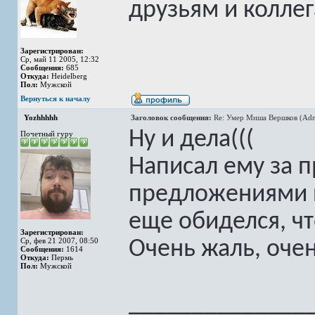
друзьям и коллег
Зарегистрирован:
Ср, май 11 2005, 12:32
Сообщения:
685
Откуда:
Heidelberg
Пол:
Мужской
Вернуться к началу
Yozhhhhh
Заголовок сообщения:
Re: Умер Миша Вершков (Adm
Ну и дела(((
Почетный гуру
Написал ему за 
предложениями п
еще обиделся, чт
Зарегистрирован:
Ср, фев 21 2007, 08:50
Очень жаль, очен
Сообщения:
1614
Откуда:
Пермь
Пол:
Мужской
______________