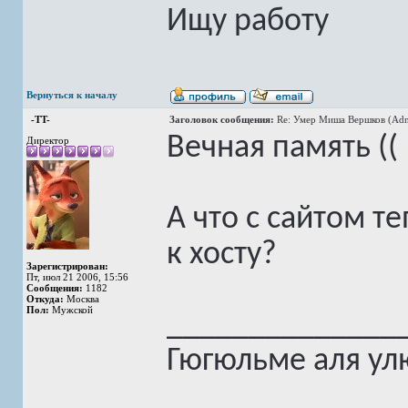
Ищу работу
Вернуться к началу
-TT-
Заголовок сообщения:
Re: Умер Миша Вершков (Adm
Вечная память ((
Директор
А что с сайтом те
к хосту?
Зарегистрирован:
Пт, июл 21 2006, 15:56
Сообщения:
1182
Откуда:
Москва
Пол:
Мужской
______________
Гюгюльме аля ул