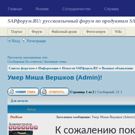
Главная
Резюме
Сотрудничество
Справка
SAPфорум.RU: русскоязычный форум по продуктам S
Портал
Форум
Файловый архив
Фотогалерея
Wiki
Вход
Регистрация
Просмотр нерешенных тем
Сообщения без ответов
|
Активные темы
Список форумов
»
Информация
»
Новости SAPфорум.RU
»
Важные объявления
Умер Миша Вершков (Admin)!
Страница
1
из
2
[ Сообщений: 21 ]
Для печати
Автор
DiaRom
Заголовок сообщения:
Умер Миша Вершков (Admin)
Администратор
К сожалению пок