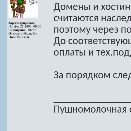
Домены и хостин
считаются насле
Зарегистрирован:
Пн, фев 21 2005, 00:50
поэтому через п
Сообщения:
10286
Откуда:
г.Мышуйск
Пол:
Женский
До соответствую
оплаты и тех.по
За порядком сле
______________
Пушномолочная с