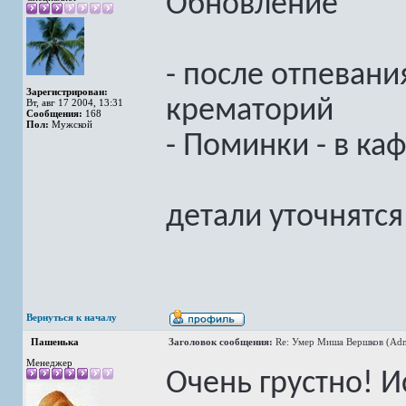
Обновление
- после отпевания
Зарегистрирован:
крематорий
Вт, авг 17 2004, 13:31
Сообщения:
168
Пол:
Мужской
- Поминки - в ка
детали уточнятс
Вернуться к началу
Пашенька
Заголовок сообщения:
Re: Умер Миша Вершков (Adm
Менеджер
Очень грустно! 