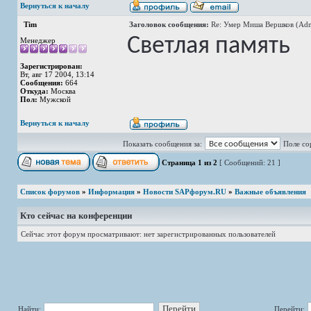
Вернуться к началу
Tim
Заголовок сообщения:
Re: Умер Миша Вершков (Adm
Светлая память
Менеджер
Зарегистрирован:
Вт, авг 17 2004, 13:14
Сообщения:
664
Откуда:
Москва
Пол:
Мужской
Вернуться к началу
Показать сообщения за:
Поле со
Страница
1
из
2
[ Сообщений: 21 ]
Список форумов
»
Информация
»
Новости SAPфорум.RU
»
Важные объявления
Кто сейчас на конференции
Сейчас этот форум просматривают: нет зарегистрированных пользователей
Найти:
Перейти: