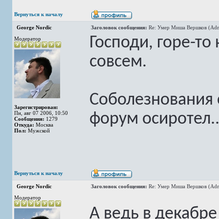
Вернуться к началу
George Nordic
Заголовок сообщения:
Re: Умер Миша Вершков (Adm
Господи, горе-то
Модератор
совсем.
Соболезнования 
Зарегистрирован:
Пн, авг 07 2006, 10:50
форум осиротел..
Сообщения:
1279
Откуда:
Москва
Пол:
Мужской
Вернуться к началу
George Nordic
Заголовок сообщения:
Re: Умер Миша Вершков (Adm
Модератор
А ведь в декабре