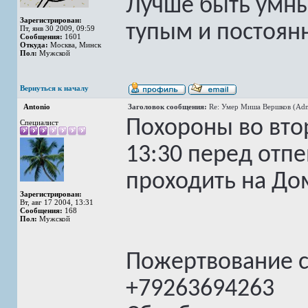
Лучше быть умны
Зарегистрирован:
тупым и постоян
Пт, янв 30 2009, 09:59
Сообщения:
1601
Откуда:
Москва, Минск
Пол:
Мужской
Вернуться к началу
Antonio
Заголовок сообщения:
Re: Умер Миша Вершков (Adm
Похороны во вто
Специалист
13:30 перед отп
проходить на До
Зарегистрирован:
Вт, авг 17 2004, 13:31
Сообщения:
168
Пол:
Мужской
Пожертвование 
+79263694263