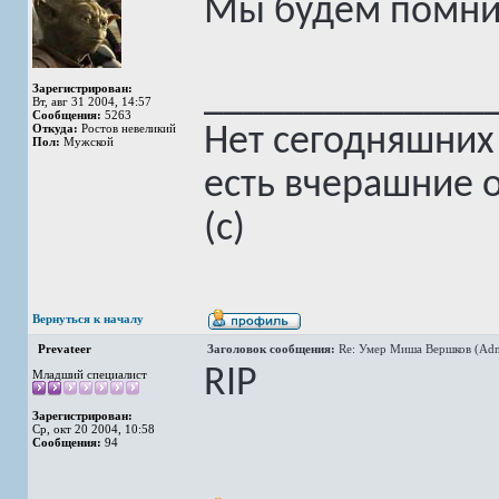
Мы будем помни
______________
Зарегистрирован:
Вт, авг 31 2004, 14:57
Сообщения:
5263
Откуда:
Ростов невеликий
Нет сегодняшних
Пол:
Мужской
есть вчерашние 
(с)
Вернуться к началу
Prevateer
Заголовок сообщения:
Re: Умер Миша Вершков (Adm
RIP
Младший специалист
Зарегистрирован:
Ср, окт 20 2004, 10:58
Сообщения:
94