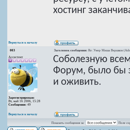
хостинг заканчив
Вернуться к началу
003
Заголовок сообщения:
Re: Умер Миша Вершков (Adm
Соболезную всем
Ассистент
Форум, было бы 
и оживить.
Зарегистрирован:
Вт, май 16 2006, 15:28
Сообщения:
49
Вернуться к началу
Показать сообщения за:
Поле со