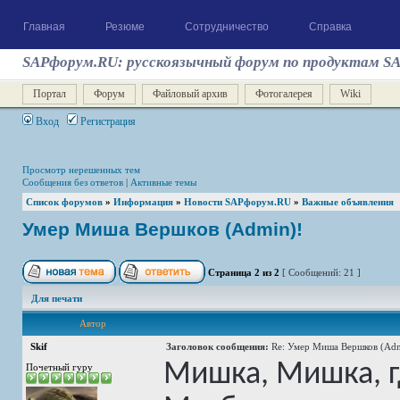
Главная
Резюме
Сотрудничество
Справка
SAPфорум.RU: русскоязычный форум по продуктам S
Портал
Форум
Файловый архив
Фотогалерея
Wiki
Вход
Регистрация
Просмотр нерешенных тем
Сообщения без ответов
|
Активные темы
Список форумов
»
Информация
»
Новости SAPфорум.RU
»
Важные объявления
Умер Миша Вершков (Admin)!
Страница
2
из
2
[ Сообщений: 21 ]
Для печати
Автор
Skif
Заголовок сообщения:
Re: Умер Миша Вершков (Adm
Мишка, Мишка, гд
Почетный гуру