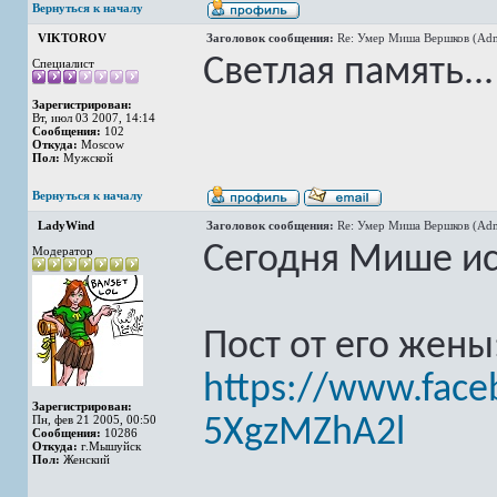
Вернуться к началу
VIKTOROV
Заголовок сообщения:
Re: Умер Миша Вершков (Adm
Светлая память...
Специалист
Зарегистрирован:
Вт, июл 03 2007, 14:14
Сообщения:
102
Откуда:
Moscow
Пол:
Мужской
Вернуться к началу
LadyWind
Заголовок сообщения:
Re: Умер Миша Вершков (Adm
Сегодня Мише ис
Модератор
Пост от его жены
https://www.face
Зарегистрирован:
Пн, фев 21 2005, 00:50
5XgzMZhA2l
Сообщения:
10286
Откуда:
г.Мышуйск
Пол:
Женский