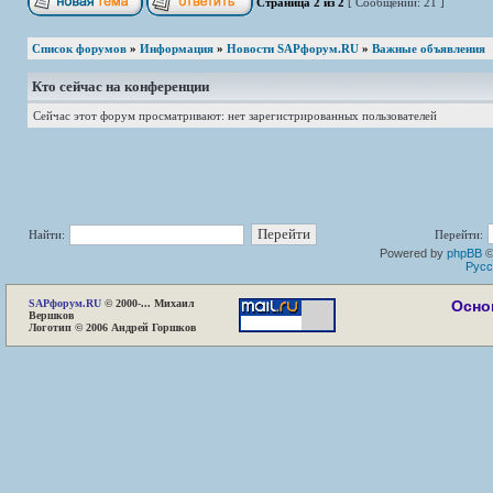
Страница
2
из
2
[ Сообщений: 21 ]
Список форумов
»
Информация
»
Новости SAPфорум.RU
»
Важные объявления
Кто сейчас на конференции
Сейчас этот форум просматривают: нет зарегистрированных пользователей
Найти:
Перейти:
Powered by
phpBB
©
Русс
SAP
форум.RU
© 2000-... Михаил
Осно
Вершков
Логотип © 2006 Андрей Горшков