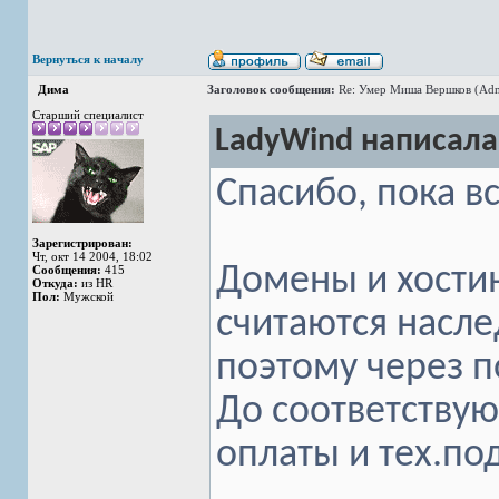
Вернуться к началу
Дима
Заголовок сообщения:
Re: Умер Миша Вершков (Adm
Старший специалист
LadyWind написала
Спасибо, пока в
Зарегистрирован:
Чт, окт 14 2004, 18:02
Домены и хости
Сообщения:
415
Откуда:
из HR
Пол:
Мужской
считаются насле
поэтому через 
До соответству
оплаты и тех.по