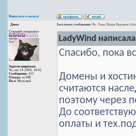
Вернуться к началу
Дима
Заголовок сообщения:
Re: Умер Миша Вершков (Adm
Старший специалист
LadyWind написала
Спасибо, пока в
Зарегистрирован:
Чт, окт 14 2004, 18:02
Домены и хости
Сообщения:
415
Откуда:
из HR
Пол:
Мужской
считаются насле
поэтому через 
До соответству
оплаты и тех.по