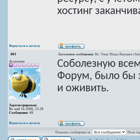
хостинг заканчив
Вернуться к началу
003
Заголовок сообщения:
Re: Умер Миша Вершков (Adm
Соболезную всем
Ассистент
Форум, было бы 
и оживить.
Зарегистрирован:
Вт, май 16 2006, 15:28
Сообщения:
49
Вернуться к началу
Показать сообщения за:
Поле со