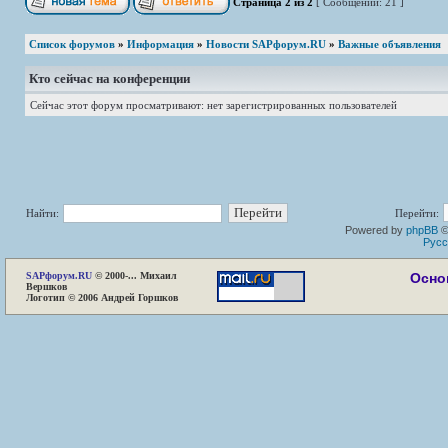
Страница
2
из
2
[ Сообщений: 21 ]
Список форумов
»
Информация
»
Новости SAPфорум.RU
»
Важные объявления
Кто сейчас на конференции
Сейчас этот форум просматривают: нет зарегистрированных пользователей
Найти:
Перейти:
Powered by
phpBB
©
Русс
SAP
форум.RU
© 2000-... Михаил
Осно
Вершков
Логотип © 2006 Андрей Горшков