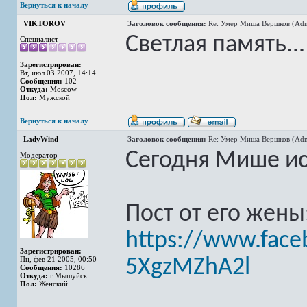
Вернуться к началу
VIKTOROV
Заголовок сообщения:
Re: Умер Миша Вершков (Adm
Светлая память...
Специалист
Зарегистрирован:
Вт, июл 03 2007, 14:14
Сообщения:
102
Откуда:
Moscow
Пол:
Мужской
Вернуться к началу
LadyWind
Заголовок сообщения:
Re: Умер Миша Вершков (Adm
Сегодня Мише ис
Модератор
Пост от его жены
https://www.face
Зарегистрирован:
Пн, фев 21 2005, 00:50
5XgzMZhA2l
Сообщения:
10286
Откуда:
г.Мышуйск
Пол:
Женский