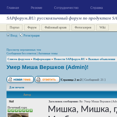
Главная
Резюме
Сотрудничество
Справка
SAPфорум.RU: русскоязычный форум по продуктам S
Портал
Форум
Файловый архив
Фотогалерея
Wiki
Вход
Регистрация
Просмотр нерешенных тем
Сообщения без ответов
|
Активные темы
Список форумов
»
Информация
»
Новости SAPфорум.RU
»
Важные объявления
Умер Миша Вершков (Admin)!
Страница
2
из
2
[ Сообщений: 21 ]
Для печати
Автор
Skif
Заголовок сообщения:
Re: Умер Миша Вершков (Adm
Мишка, Мишка, гд
Почетный гуру