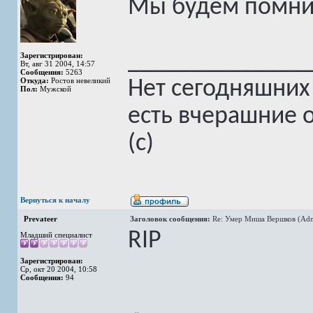
Мы будем помни
______________
Зарегистрирован:
Вт, авг 31 2004, 14:57
Сообщения:
5263
Откуда:
Ростов невеликий
Нет сегодняшних
Пол:
Мужской
есть вчерашние 
(с)
Вернуться к началу
Prevateer
Заголовок сообщения:
Re: Умер Миша Вершков (Adm
RIP
Младший специалист
Зарегистрирован:
Ср, окт 20 2004, 10:58
Сообщения:
94