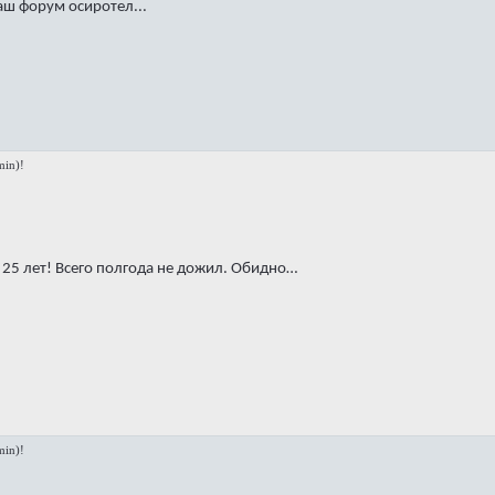
аш форум осиротел...
in)!
т 25 лет! Всего полгода не дожил. Обидно…
in)!