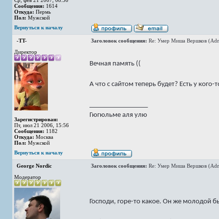
Ср, фев 21 2007, 08:50
Сообщения:
1614
Откуда:
Пермь
Пол:
Мужской
Вернуться к началу
-TT-
Заголовок сообщения:
Re: Умер Миша Вершков (Adm
Директор
Вечная память ((
А что с сайтом теперь будет? Есть у кого-т
_________________
Гюгюльме аля улю
Зарегистрирован:
Пт, июл 21 2006, 15:56
Сообщения:
1182
Откуда:
Москва
Пол:
Мужской
Вернуться к началу
George Nordic
Заголовок сообщения:
Re: Умер Миша Вершков (Adm
Модератор
Господи, горе-то какое. Он же молодой б