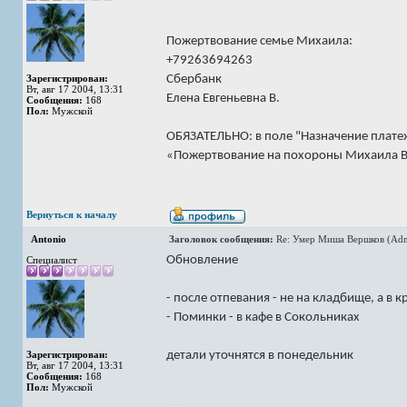
Пожертвование семье Михаила:
+79263694263
Сбербанк
Зарегистрирован:
Вт, авг 17 2004, 13:31
Елена Евгеньевна В.
Сообщения:
168
Пол:
Мужской
ОБЯЗАТЕЛЬНО: в поле "Назначение плате
«Пожертвование на похороны Михаила 
Вернуться к началу
Antonio
Заголовок сообщения:
Re: Умер Миша Вершков (Adm
Обновление
Специалист
- после отпевания - не на кладбище, а в 
- Поминки - в кафе в Сокольниках
детали уточнятся в понедельник
Зарегистрирован:
Вт, авг 17 2004, 13:31
Сообщения:
168
Пол:
Мужской