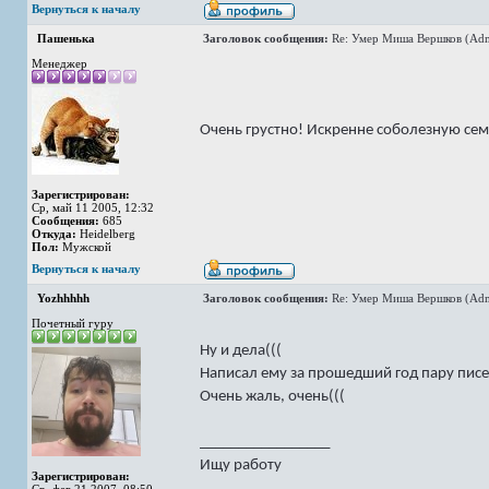
Вернуться к началу
Пашенька
Заголовок сообщения:
Re: Умер Миша Вершков (Adm
Менеджер
Очень грустно! Искренне соболезную семь
Зарегистрирован:
Ср, май 11 2005, 12:32
Сообщения:
685
Откуда:
Heidelberg
Пол:
Мужской
Вернуться к началу
Yozhhhhh
Заголовок сообщения:
Re: Умер Миша Вершков (Adm
Почетный гуру
Ну и дела(((
Написал ему за прошедший год пару писе
Очень жаль, очень(((
_________________
Ищу работу
Зарегистрирован: