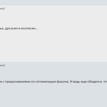
in)!
е, друзьям и коллегам...
in)!
м с предложениями по оптимизации форума. И ведь еще обиделся, что