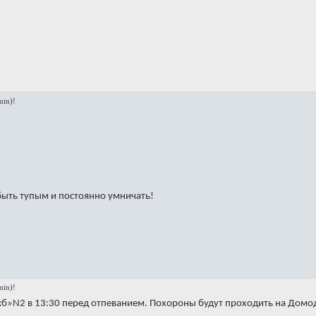
in)!
быть тупым и постоянно умничать!
in)!
кб»N2 в 13:30 перед отпеванием. Похороны будут проходить на Дом