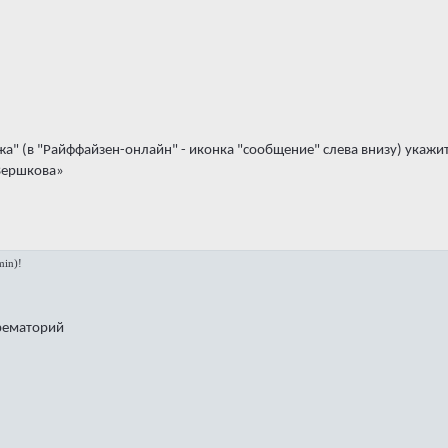
жа" (в "Райффайзен-онлайн" - иконка "сообщение" слева внизу) ука
Вершкова»
in)!
крематорий