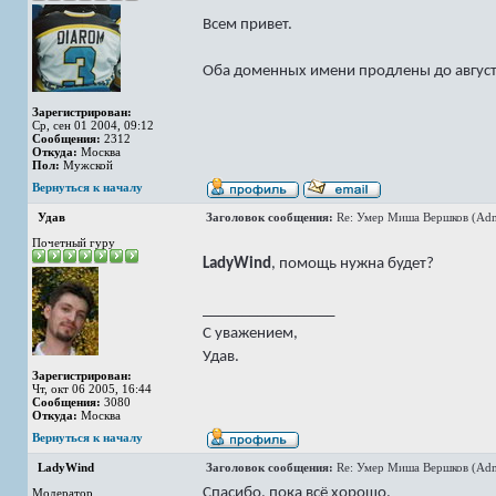
Всем привет.
Оба доменных имени продлены до август
Зарегистрирован:
Ср, сен 01 2004, 09:12
Сообщения:
2312
Откуда:
Москва
Пол:
Мужской
Вернуться к началу
Удав
Заголовок сообщения:
Re: Умер Миша Вершков (Adm
Почетный гуру
LadyWind
, помощь нужна будет?
_________________
С уважением,
Удав.
Зарегистрирован:
Чт, окт 06 2005, 16:44
Сообщения:
3080
Откуда:
Москва
Вернуться к началу
LadyWind
Заголовок сообщения:
Re: Умер Миша Вершков (Adm
Спасибо, пока всё хорошо.
Модератор