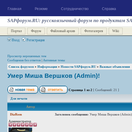
Главная
Резюме
Сотрудничество
Справка
SAPфорум.RU: русскоязычный форум по продуктам S
Портал
Форум
Файловый архив
Фотогалерея
Wiki
Вход
Регистрация
Просмотр нерешенных тем
Сообщения без ответов
|
Активные темы
Список форумов
»
Информация
»
Новости SAPфорум.RU
»
Важные объявления
Умер Миша Вершков (Admin)!
Страница
1
из
2
[ Сообщений: 21 ]
Для печати
Автор
DiaRom
Заголовок сообщения:
Умер Миша Вершков (Admin)
Администратор