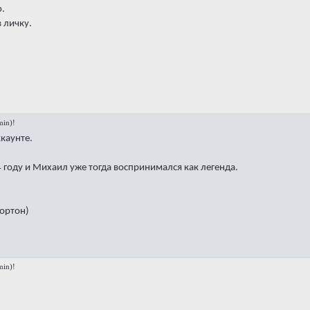
ю.
 личку.
in)!
ккаунте.
 году и Михаил уже тогда воспринимался как легенда.
Нортон)
in)!