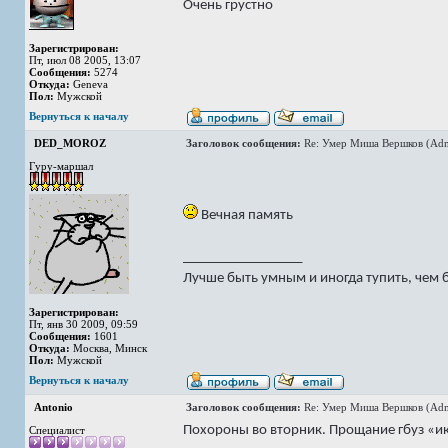
Очень грустно
Зарегистрирован:
Пт, июл 08 2005, 13:07
Сообщения:
5274
Откуда:
Geneva
Пол:
Мужской
Вернуться к началу
DED_MOROZ
Заголовок сообщения:
Re: Умер Миша Вершков (Adm
Гуру-маршал
Вечная память
_________________
Лучше быть умным и иногда тупить, чем 
Зарегистрирован:
Пт, янв 30 2009, 09:59
Сообщения:
1601
Откуда:
Москва, Минск
Пол:
Мужской
Вернуться к началу
Antonio
Заголовок сообщения:
Re: Умер Миша Вершков (Adm
Похороны во вторник. Прощание гбуз «и
Специалист