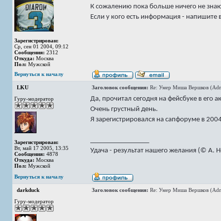
К сожалению пока больше ничего не зна
Если у кого есть информация - напишите в
Зарегистрирован:
Ср, сен 01 2004, 09:12
Сообщения:
2312
Откуда:
Москва
Пол:
Мужской
Вернуться к началу
LKU
Заголовок сообщения:
Re: Умер Миша Вершков (Adm
Да, прочитал сегодня на фейсбуке в его а
Гуру-модератор
Очень грустный день.
Я зарегистрировался на сапфоруме в 2004
_________________
Зарегистрирован:
Вт, май 17 2005, 13:35
Удача - результат нашего желания (© А. 
Сообщения:
4878
Откуда:
Москва
Пол:
Мужской
Вернуться к началу
darkduck
Заголовок сообщения:
Re: Умер Миша Вершков (Adm
Гуру-модератор