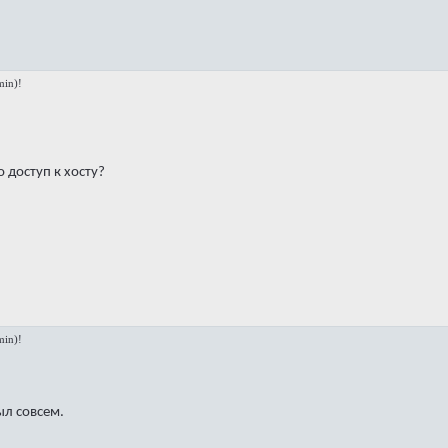
in)!
о доступ к хосту?
in)!
ыл совсем.