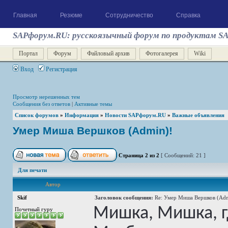
Главная
Резюме
Сотрудничество
Справка
SAPфорум.RU: русскоязычный форум по продуктам S
Портал
Форум
Файловый архив
Фотогалерея
Wiki
Вход
Регистрация
Просмотр нерешенных тем
Сообщения без ответов
|
Активные темы
Список форумов
»
Информация
»
Новости SAPфорум.RU
»
Важные объявления
Умер Миша Вершков (Admin)!
Страница
2
из
2
[ Сообщений: 21 ]
Для печати
Автор
Skif
Заголовок сообщения:
Re: Умер Миша Вершков (Adm
Мишка, Мишка, гд
Почетный гуру