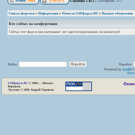
Страница
2
из
2
[ Сообщений: 21 ]
Список форумов
»
Информация
»
Новости SAPфорум.RU
»
Важные объявления
Кто сейчас на конференции
Сейчас этот форум просматривают: нет зарегистрированных пользователей
Найти:
Перейти:
Powered by
phpBB
©
Русс
SAP
форум.RU
© 2000-... Михаил
Осно
Вершков
Логотип © 2006 Андрей Горшков