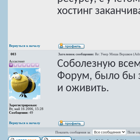
хостинг заканчив
Вернуться к началу
003
Заголовок сообщения:
Re: Умер Миша Вершков (Adm
Соболезную всем
Ассистент
Форум, было бы 
и оживить.
Зарегистрирован:
Вт, май 16 2006, 15:28
Сообщения:
49
Вернуться к началу
Показать сообщения за:
Поле со