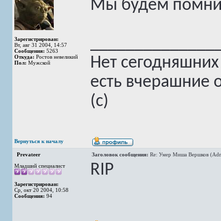
Мы будем помни
______________
Зарегистрирован:
Вт, авг 31 2004, 14:57
Сообщения:
5263
Откуда:
Ростов невеликий
Нет сегодняшних
Пол:
Мужской
есть вчерашние 
(с)
Вернуться к началу
Prevateer
Заголовок сообщения:
Re: Умер Миша Вершков (Adm
RIP
Младший специалист
Зарегистрирован:
Ср, окт 20 2004, 10:58
Сообщения:
94