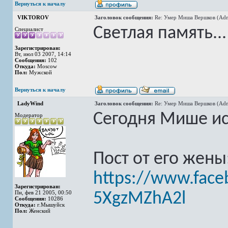
Вернуться к началу
VIKTOROV
Заголовок сообщения:
Re: Умер Миша Вершков (Adm
Светлая память...
Специалист
Зарегистрирован:
Вт, июл 03 2007, 14:14
Сообщения:
102
Откуда:
Moscow
Пол:
Мужской
Вернуться к началу
LadyWind
Заголовок сообщения:
Re: Умер Миша Вершков (Adm
Сегодня Мише ис
Модератор
Пост от его жены
https://www.face
Зарегистрирован:
Пн, фев 21 2005, 00:50
5XgzMZhA2l
Сообщения:
10286
Откуда:
г.Мышуйск
Пол:
Женский