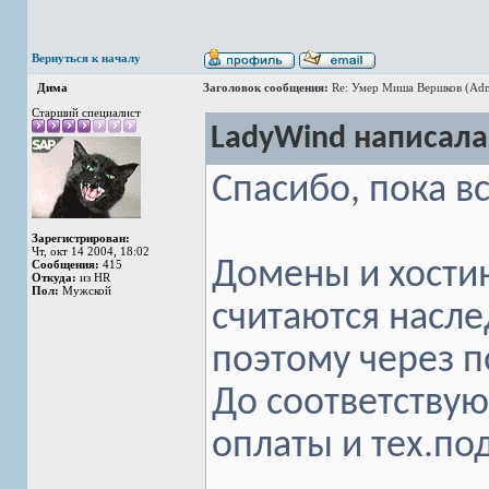
Вернуться к началу
Дима
Заголовок сообщения:
Re: Умер Миша Вершков (Adm
Старший специалист
LadyWind написала
Спасибо, пока в
Зарегистрирован:
Чт, окт 14 2004, 18:02
Домены и хости
Сообщения:
415
Откуда:
из HR
Пол:
Мужской
считаются насле
поэтому через 
До соответству
оплаты и тех.по