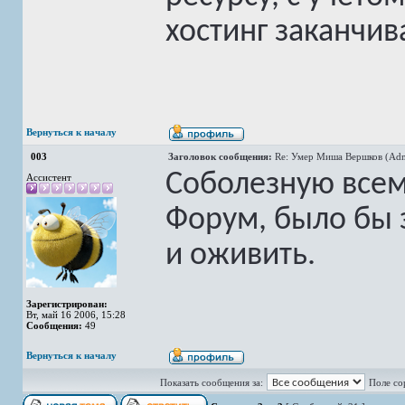
хостинг заканчив
Вернуться к началу
003
Заголовок сообщения:
Re: Умер Миша Вершков (Adm
Соболезную всем
Ассистент
Форум, было бы 
и оживить.
Зарегистрирован:
Вт, май 16 2006, 15:28
Сообщения:
49
Вернуться к началу
Показать сообщения за:
Поле со