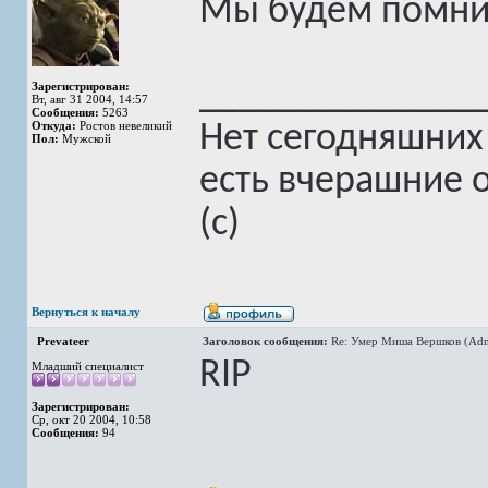
Мы будем помни
______________
Зарегистрирован:
Вт, авг 31 2004, 14:57
Сообщения:
5263
Откуда:
Ростов невеликий
Нет сегодняшних
Пол:
Мужской
есть вчерашние 
(с)
Вернуться к началу
Prevateer
Заголовок сообщения:
Re: Умер Миша Вершков (Adm
RIP
Младший специалист
Зарегистрирован:
Ср, окт 20 2004, 10:58
Сообщения:
94