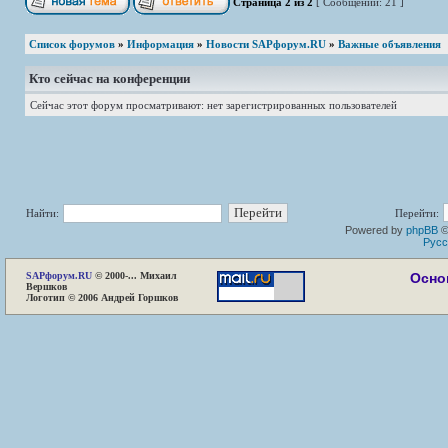
Страница
2
из
2
[ Сообщений: 21 ]
Список форумов
»
Информация
»
Новости SAPфорум.RU
»
Важные объявления
Кто сейчас на конференции
Сейчас этот форум просматривают: нет зарегистрированных пользователей
Найти:
Перейти:
Powered by
phpBB
©
Русс
SAP
форум.RU
© 2000-... Михаил
Осно
Вершков
Логотип © 2006 Андрей Горшков