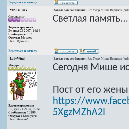
Вернуться к началу
VIKTOROV
Заголовок сообщения:
Re: Умер Миша Вершков (Adm
Светлая память...
Специалист
Зарегистрирован:
Вт, июл 03 2007, 14:14
Сообщения:
102
Откуда:
Moscow
Пол:
Мужской
Вернуться к началу
LadyWind
Заголовок сообщения:
Re: Умер Миша Вершков (Adm
Сегодня Мише ис
Модератор
Пост от его жены
https://www.face
Зарегистрирован:
Пн, фев 21 2005, 00:50
5XgzMZhA2l
Сообщения:
10286
Откуда:
г.Мышуйск
Пол:
Женский