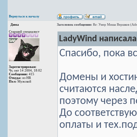
Вернуться к началу
Дима
Заголовок сообщения:
Re: Умер Миша Вершков (Adm
Старший специалист
LadyWind написала
Спасибо, пока в
Зарегистрирован:
Чт, окт 14 2004, 18:02
Домены и хости
Сообщения:
415
Откуда:
из HR
Пол:
Мужской
считаются насле
поэтому через 
До соответству
оплаты и тех.по