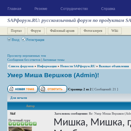
Главная
Резюме
Сотрудничество
Справка
SAPфорум.RU: русскоязычный форум по продуктам S
Портал
Форум
Файловый архив
Фотогалерея
Wiki
Вход
Регистрация
Просмотр нерешенных тем
Сообщения без ответов
|
Активные темы
Список форумов
»
Информация
»
Новости SAPфорум.RU
»
Важные объявления
Умер Миша Вершков (Admin)!
Страница
2
из
2
[ Сообщений: 21 ]
Для печати
Автор
Skif
Заголовок сообщения:
Re: Умер Миша Вершков (Adm
Мишка, Мишка, гд
Почетный гуру