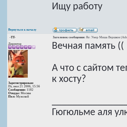
Ищу работу
Вернуться к началу
-TT-
Заголовок сообщения:
Re: Умер Миша Вершков (Adm
Вечная память ((
Директор
А что с сайтом те
к хосту?
Зарегистрирован:
Пт, июл 21 2006, 15:56
Сообщения:
1182
Откуда:
Москва
Пол:
Мужской
______________
Гюгюльме аля ул