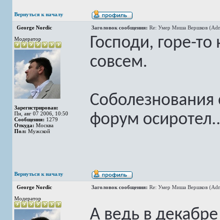
Вернуться к началу
George Nordic
Заголовок сообщения:
Re: Умер Миша Вершков (Adm
Господи, горе-то
Модератор
совсем.
Соболезнования 
Зарегистрирован:
Пн, авг 07 2006, 10:50
форум осиротел..
Сообщения:
1279
Откуда:
Москва
Пол:
Мужской
Вернуться к началу
George Nordic
Заголовок сообщения:
Re: Умер Миша Вершков (Adm
Модератор
А ведь в декабре