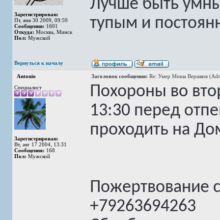
Лучше быть умны
Зарегистрирован:
тупым и постоян
Пт, янв 30 2009, 09:59
Сообщения:
1601
Откуда:
Москва, Минск
Пол:
Мужской
Вернуться к началу
Antonio
Заголовок сообщения:
Re: Умер Миша Вершков (Adm
Похороны во вто
Специалист
13:30 перед отп
проходить на До
Зарегистрирован:
Вт, авг 17 2004, 13:31
Сообщения:
168
Пол:
Мужской
Пожертвование 
+79263694263