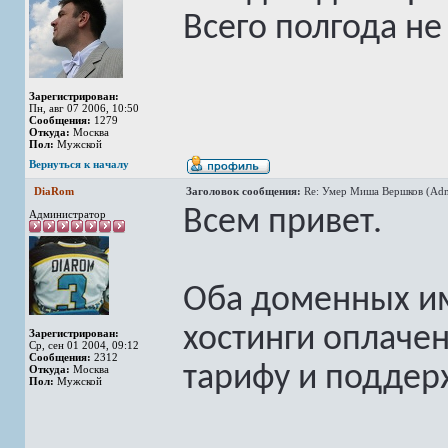
Всего полгода н
Зарегистрирован:
Пн, авг 07 2006, 10:50
Сообщения:
1279
Откуда:
Москва
Пол:
Мужской
Вернуться к началу
DiaRom
Заголовок сообщения:
Re: Умер Миша Вершков (Adm
Всем привет.
Администратор
Оба доменных им
хостинги оплаче
Зарегистрирован:
Ср, сен 01 2004, 09:12
Сообщения:
2312
тарифу и поддер
Откуда:
Москва
Пол:
Мужской