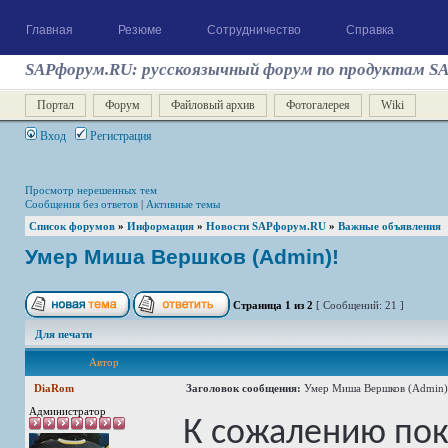
Главная
Резюме
Сотрудничество
Справка
SAPфорум.RU: русскоязычный форум по продуктам S
Портал
Форум
Файловый архив
Фотогалерея
Wiki
Вход
Регистрация
Просмотр нерешенных тем
Сообщения без ответов
|
Активные темы
Список форумов
»
Информация
»
Новости SAPфорум.RU
»
Важные объявления
Умер Миша Вершков (Admin)!
Страница
1
из
2
[ Сообщений: 21 ]
Для печати
Автор
DiaRom
Заголовок сообщения:
Умер Миша Вершков (Admin)
Администратор
К сожалению пок