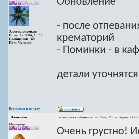
Обновление
- после отпевания
Зарегистрирован:
крематорий
Вт, авг 17 2004, 13:31
Сообщения:
168
Пол:
Мужской
- Поминки - в ка
детали уточнятс
Вернуться к началу
Пашенька
Заголовок сообщения:
Re: Умер Миша Вершков (Adm
Менеджер
Очень грустно! 