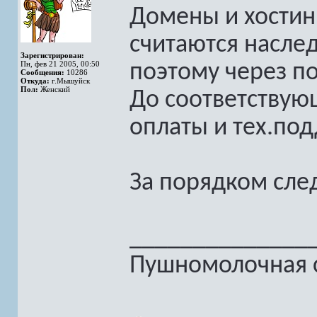
Домены и хостин
считаются насле
Зарегистрирован:
Пн, фев 21 2005, 00:50
поэтому через п
Сообщения:
10286
Откуда:
г.Мышуйск
Пол:
Женский
До соответствую
оплаты и тех.по
За порядком сле
______________
Пушномолочная с