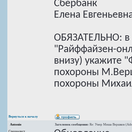
Сбербанк
Елена Евгеньевна
ОБЯЗАТЕЛЬНО: в 
"Райффайзен-онл
внизу) укажите 
похороны М.Вер
похороны Михаи
Вернуться к началу
Antonio
Заголовок сообщения:
Re: Умер Миша Вершков (Adm
Специалист