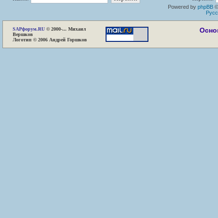
Powered by
phpBB
©
Русс
SAP
форум.RU
© 2000-... Михаил
Осно
Вершков
Логотип © 2006 Андрей Горшков