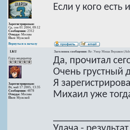
Если у кого есть
Зарегистрирован:
Ср, сен 01 2004, 09:12
Сообщения:
2312
Откуда:
Москва
Пол:
Мужской
Вернуться к началу
LKU
Заголовок сообщения:
Re: Умер Миша Вершков (Adm
Да, прочитал сег
Гуру-модератор
Очень грустный 
Я зарегистрирова
Зарегистрирован:
Вт, май 17 2005, 13:35
Сообщения:
4878
Михаил уже тогд
Откуда:
Москва
Пол:
Мужской
______________
Удача - результа