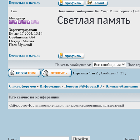
Вернуться к началу
Tim
Заголовок сообщения:
Re: Умер Миша Вершков (Adm
Светлая память
Менеджер
Зарегистрирован:
Вт, авг 17 2004, 13:14
Сообщения:
664
Откуда:
Москва
Пол:
Мужской
Вернуться к началу
Показать сообщения за:
Поле со
Страница
1
из
2
[ Сообщений: 21 ]
Список форумов
»
Информация
»
Новости SAPфорум.RU
»
Важные объявления
Кто сейчас на конференции
Сейчас этот форум просматривают: нет зарегистрированных пользователей
Найти:
Перейти: