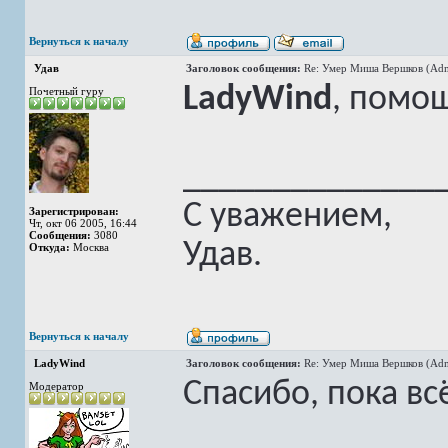
Вернуться к началу
Удав
Заголовок сообщения:
Re: Умер Миша Вершков (Adm
LadyWind
, помо
Почетный гуру
______________
С уважением,
Зарегистрирован:
Чт, окт 06 2005, 16:44
Сообщения:
3080
Удав.
Откуда:
Москва
Вернуться к началу
LadyWind
Заголовок сообщения:
Re: Умер Миша Вершков (Adm
Спасибо, пока вс
Модератор