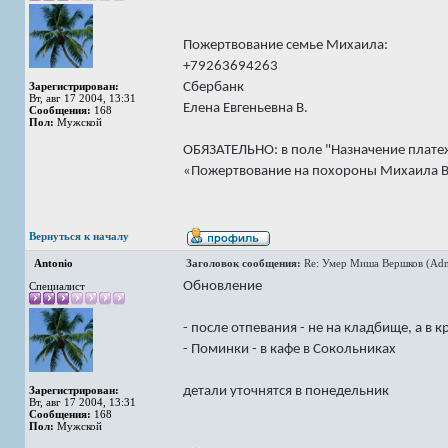
Пожертвование семье Михаила:
+79263694263
Сбербанк
Зарегистрирован:
Вт, авг 17 2004, 13:31
Елена Евгеньевна В.
Сообщения:
168
Пол:
Мужской
ОБЯЗАТЕЛЬНО: в поле "Назначение плате
«Пожертвование на похороны Михаила 
Вернуться к началу
Antonio
Заголовок сообщения:
Re: Умер Миша Вершков (Adm
Обновление
Специалист
- после отпевания - не на кладбище, а в 
- Поминки - в кафе в Сокольниках
детали уточнятся в понедельник
Зарегистрирован:
Вт, авг 17 2004, 13:31
Сообщения:
168
Пол:
Мужской