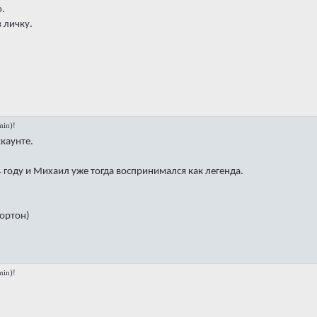
ю.
 личку.
in)!
ккаунте.
 году и Михаил уже тогда воспринимался как легенда.
Нортон)
in)!