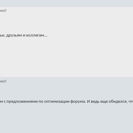
in)!
е, друзьям и коллегам...
in)!
м с предложениями по оптимизации форума. И ведь еще обиделся, что