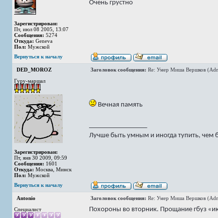
Очень грустно
Зарегистрирован:
Пт, июл 08 2005, 13:07
Сообщения:
5274
Откуда:
Geneva
Пол:
Мужской
Вернуться к началу
DED_MOROZ
Заголовок сообщения:
Re: Умер Миша Вершков (Adm
Гуру-маршал
Вечная память
_________________
Лучше быть умным и иногда тупить, чем 
Зарегистрирован:
Пт, янв 30 2009, 09:59
Сообщения:
1601
Откуда:
Москва, Минск
Пол:
Мужской
Вернуться к началу
Antonio
Заголовок сообщения:
Re: Умер Миша Вершков (Adm
Похороны во вторник. Прощание гбуз «и
Специалист