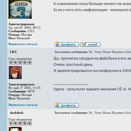
К сожалению пока больше ничего не зна
Если у кого есть информация - напишите в
Зарегистрирован:
Ср, сен 01 2004, 09:12
Сообщения:
2312
Откуда:
Москва
Пол:
Мужской
Вернуться к началу
LKU
Заголовок сообщения:
Re: Умер Миша Вершков (Adm
Да, прочитал сегодня на фейсбуке в его а
Гуру-модератор
Очень грустный день.
Я зарегистрировался на сапфоруме в 2004
_________________
Зарегистрирован:
Вт, май 17 2005, 13:35
Удача - результат нашего желания (© А. 
Сообщения:
4878
Откуда:
Москва
Пол:
Мужской
Вернуться к началу
darkduck
Заголовок сообщения:
Re: Умер Миша Вершков (Adm
Гуру-модератор