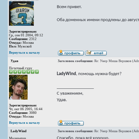
Всем привет.
Оба доменных имени продлены до август
Зарегистрирован:
Ср, сен 01 2004, 09:12
Сообщения:
2312
Откуда:
Москва
Пол:
Мужской
Вернуться к началу
Удав
Заголовок сообщения:
Re: Умер Миша Вершков (Adm
Почетный гуру
LadyWind
, помощь нужна будет?
_________________
С уважением,
Удав.
Зарегистрирован:
Чт, окт 06 2005, 16:44
Сообщения:
3080
Откуда:
Москва
Вернуться к началу
LadyWind
Заголовок сообщения:
Re: Умер Миша Вершков (Adm
Спасибо, пока всё хорошо.
Модератор