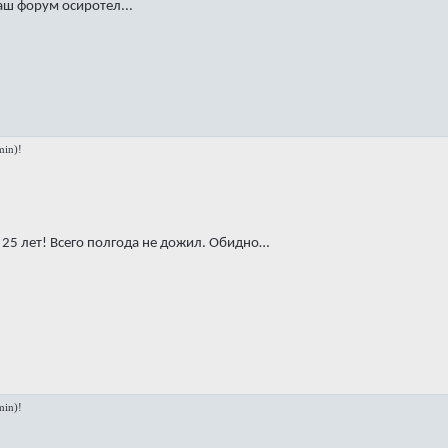
аш форум осиротел...
in)!
т 25 лет! Всего полгода не дожил. Обидно…
in)!