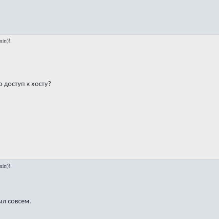
in)!
о доступ к хосту?
in)!
ыл совсем.