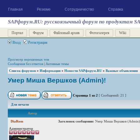
Главная
Резюме
Сотрудничество
Справка
SAPфорум.RU: русскоязычный форум по продуктам S
Портал
Форум
Файловый архив
Фотогалерея
Wiki
Вход
Регистрация
Просмотр нерешенных тем
Сообщения без ответов
|
Активные темы
Список форумов
»
Информация
»
Новости SAPфорум.RU
»
Важные объявления
Умер Миша Вершков (Admin)!
Страница
1
из
2
[ Сообщений: 21 ]
Для печати
Автор
DiaRom
Заголовок сообщения:
Умер Миша Вершков (Admin)
Администратор