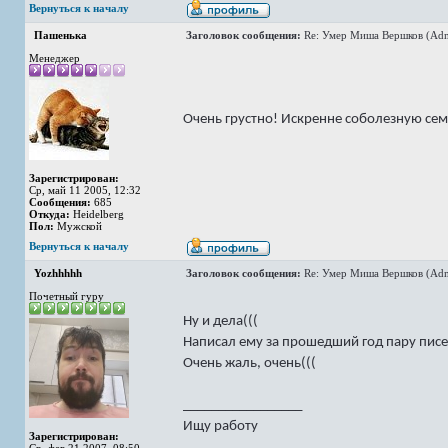
Вернуться к началу
Пашенька
Заголовок сообщения:
Re: Умер Миша Вершков (Adm
Менеджер
Очень грустно! Искренне соболезную семь
Зарегистрирован:
Ср, май 11 2005, 12:32
Сообщения:
685
Откуда:
Heidelberg
Пол:
Мужской
Вернуться к началу
Yozhhhhh
Заголовок сообщения:
Re: Умер Миша Вершков (Adm
Почетный гуру
Ну и дела(((
Написал ему за прошедший год пару писе
Очень жаль, очень(((
_________________
Ищу работу
Зарегистрирован: