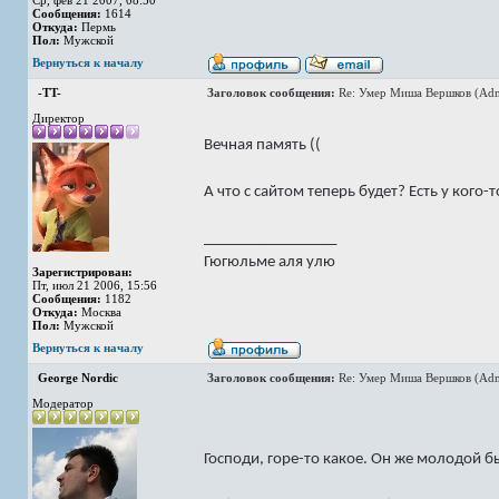
Ср, фев 21 2007, 08:50
Сообщения:
1614
Откуда:
Пермь
Пол:
Мужской
Вернуться к началу
-TT-
Заголовок сообщения:
Re: Умер Миша Вершков (Adm
Директор
Вечная память ((
А что с сайтом теперь будет? Есть у кого-т
_________________
Гюгюльме аля улю
Зарегистрирован:
Пт, июл 21 2006, 15:56
Сообщения:
1182
Откуда:
Москва
Пол:
Мужской
Вернуться к началу
George Nordic
Заголовок сообщения:
Re: Умер Миша Вершков (Adm
Модератор
Господи, горе-то какое. Он же молодой б