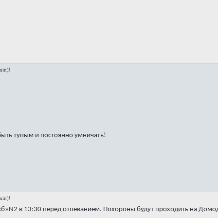
in)!
быть тупым и постоянно умничать!
in)!
кб»N2 в 13:30 перед отпеванием. Похороны будут проходить на Дом