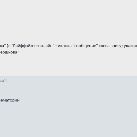
жа" (в "Райффайзен-онлайн" - иконка "сообщение" слева внизу) ука
Вершкова»
in)!
крематорий