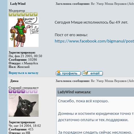
LadyWind
Заголовок сообщения:
Re: Умер Миша Вершков (Adm
Модератор
Сегодня Мише исполнилось бы 49 лет.
Пост от его жены:
https://www.facebook.com/bigmanul/posts
Зарегистрирован:
Пн, фев 21 2005, 00:50
Сообщения:
10286
Откуда:
г.Мышуйск
Пол:
Женский
Вернуться к началу
Дима
Заголовок сообщения:
Re: Умер Миша Вершков (Adm
Старший специалист
LadyWind написала:
Спасибо, пока всё хорошо.
Домены и хостинги юридически точно т
достаточно оплаты и тех.поддержки.
Зарегистрирован:
Чт, окт 14 2004, 18:02
Сообщения:
415
За порядком следить сейчас несложно.
Откуда:
из HR