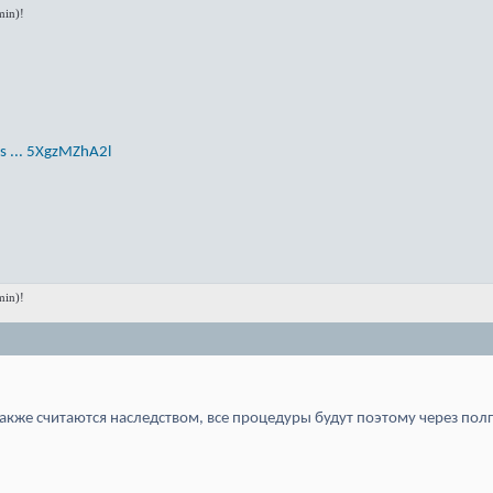
in)!
 ... 5XgzMZhA2l
in)!
акже считаются наследством, все процедуры будут поэтому через по