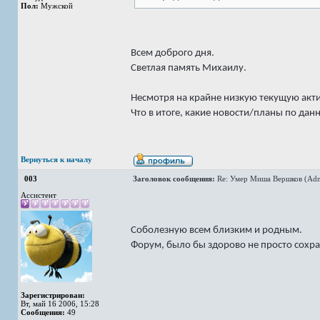
Пол:
Мужской
Всем доброго дня.
Светлая память Михаилу.
Несмотря на крайне низкую текущую акти
Что в итоге, какие новости/планы по дан
Вернуться к началу
003
Заголовок сообщения:
Re: Умер Миша Вершков (Adm
Ассистент
Соболезную всем близким и родным.
Форум, было бы здорово не просто сохра
Зарегистрирован:
Вт, май 16 2006, 15:28
Сообщения:
49