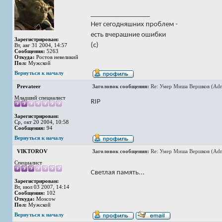
_________________
Нет сегодняшних проблем -
есть вчерашние ошибки
Зарегистрирован:
(с)
Вт, авг 31 2004, 14:57
Сообщения:
5263
Откуда:
Ростов невеликий
Пол:
Мужской
Вернуться к началу
Prevateer
Заголовок сообщения:
Re: Умер Миша Вершков (Adm
Младший специалист
RIP
Зарегистрирован:
Ср, окт 20 2004, 10:58
Сообщения:
94
Вернуться к началу
VIKTOROV
Заголовок сообщения:
Re: Умер Миша Вершков (Adm
Специалист
Светлая память...
Зарегистрирован:
Вт, июл 03 2007, 14:14
Сообщения:
102
Откуда:
Moscow
Пол:
Мужской
Вернуться к началу