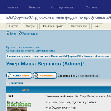
Главная
Резюме
Сотрудничество
Справка
SAPфорум.RU: русскоязычный форум по продуктам S
Портал
Форум
Файловый архив
Фотогалерея
Wiki
Вход
Регистрация
Просмотр нерешенных тем
Сообщения без ответов
|
Активные темы
Список форумов
»
Информация
»
Новости SAPфорум.RU
»
Важные объявления
Умер Миша Вершков (Admin)!
Страница
2
из
2
[ Сообщений: 21 ]
Для печати
Автор
Skif
Заголовок сообщения:
Re: Умер Миша Вершков (Adm
Почетный гуру
Мишка, Мишка, где твоя улыбка...
Мы будем помнить