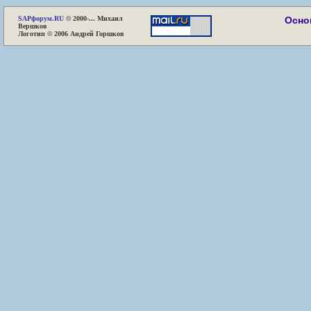
SAP
форум.RU
© 2000-... Михаил
Осно
Вершков
Логотип © 2006 Андрей Горшков