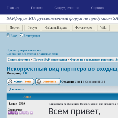
Главная
Резюме
Сотрудничество
Справка
SAPфорум.RU: русскоязычный форум по продуктам S
Портал
Форум
Файловый архив
Фотогалерея
Wiki
Вход
Регистрация
Просмотр нерешенных тем
Сообщения без ответов
|
Активные темы
Список форумов
»
Прочие SAP-приложения
»
Форум по отраслевым решениям S
Некорректный вид партнера во входя
Модератор:
LKU
Страница
1
из
1
[ Сообщений: 3 ]
Для печати
Автор
Logan_0589
Заголовок сообщения:
Некорректный вид партнера
Всем привет,
Специалист