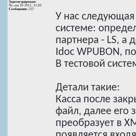
Зарегистрирован:
Чт, сен 29 2011, 11:03
Сообщения:
215
У нас следующая
системе: опреде
партнера - LS, а
Idoc WPUBON, по
В тестовой систе
Детали такие:
Касса после зак
файл, далее его 
преобразует в XM
появляется вход