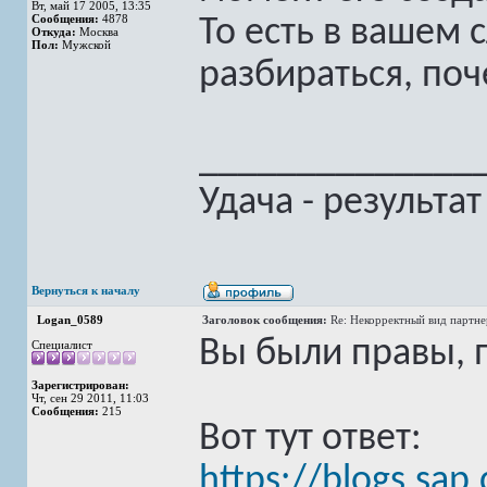
Вт, май 17 2005, 13:35
Сообщения:
4878
То есть в вашем 
Откуда:
Москва
Пол:
Мужской
разбираться, поч
______________
Удача - результа
Вернуться к началу
Logan_0589
Заголовок сообщения:
Re: Некорректный вид партн
Вы были правы, п
Специалист
Зарегистрирован:
Чт, сен 29 2011, 11:03
Сообщения:
215
Вот тут ответ:
https://blogs.sap