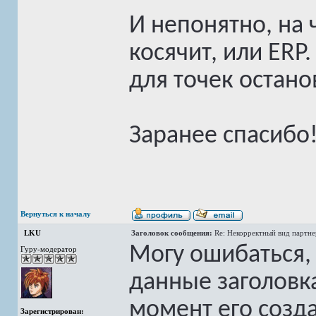
И непонятно, на ч
косячит, или ERP
для точек остано
Заранее спасибо
Вернуться к началу
LKU
Заголовок сообщения:
Re: Некорректный вид партн
Могу ошибаться, н
Гуру-модератор
данные заголовка
момент его созд
Зарегистрирован: