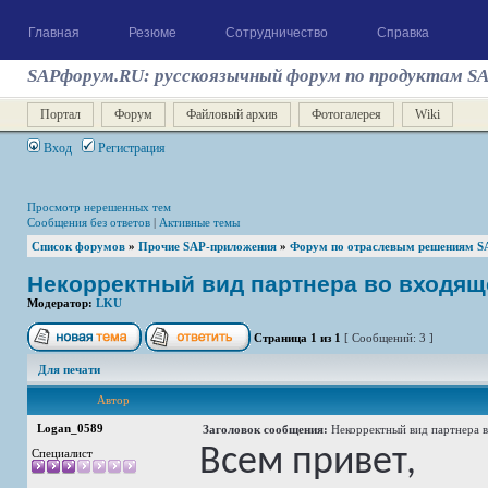
Главная
Резюме
Сотрудничество
Справка
SAPфорум.RU: русскоязычный форум по продуктам S
Портал
Форум
Файловый архив
Фотогалерея
Wiki
Вход
Регистрация
Просмотр нерешенных тем
Сообщения без ответов
|
Активные темы
Список форумов
»
Прочие SAP-приложения
»
Форум по отраслевым решениям S
Некорректный вид партнера во входя
Модератор:
LKU
Страница
1
из
1
[ Сообщений: 3 ]
Для печати
Автор
Logan_0589
Заголовок сообщения:
Некорректный вид партнера
Всем привет,
Специалист