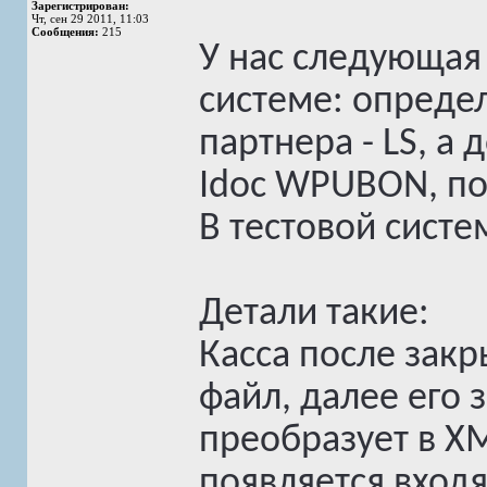
Зарегистрирован:
Чт, сен 29 2011, 11:03
Сообщения:
215
У нас следующая
системе: опреде
партнера - LS, а
Idoc WPUBON, по
В тестовой систе
Детали такие:
Касса после зак
файл, далее его 
преобразует в XM
появляется вход