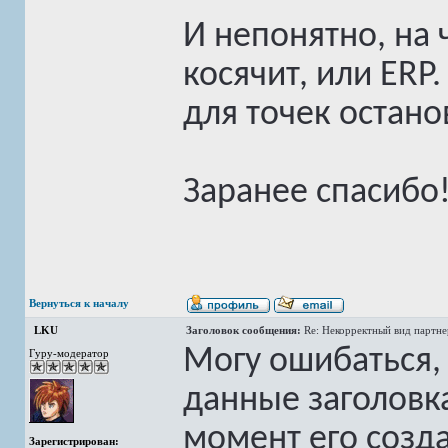
И непонятно, на ч
косячит, или ERP
для точек остано
Заранее спасибо
Вернуться к началу
LKU
Заголовок сообщения:
Re: Некорректный вид партн
Могу ошибаться, н
Гуру-модератор
данные заголовка
момент его созд
Зарегистрирован: