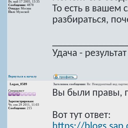
Вт, май 17 2005, 13:35
Сообщения:
4878
То есть в вашем 
Откуда:
Москва
Пол:
Мужской
разбираться, поч
______________
Удача - результа
Вернуться к началу
Logan_0589
Заголовок сообщения:
Re: Некорректный вид партн
Вы были правы, п
Специалист
Зарегистрирован:
Чт, сен 29 2011, 11:03
Сообщения:
215
Вот тут ответ:
https://blogs.sap