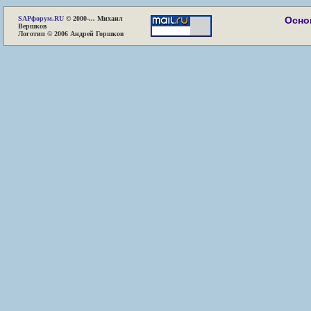
SAP
форум.RU
© 2000-... Михаил
Осно
Вершков
Логотип © 2006 Андрей Горшков