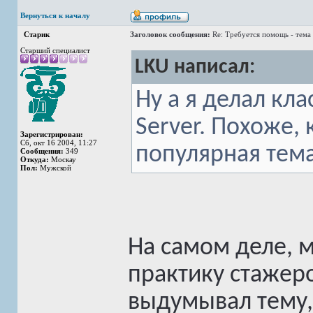
Вернуться к началу
Старик
Заголовок сообщения:
Re: Требуется помощь - тема
Старший специалист
LKU написал:
Ну а я делал кла
Server. Похоже, 
Зарегистрирован:
Сб, окт 16 2004, 11:27
популярная тем
Сообщения:
349
Откуда:
Москау
Пол:
Мужской
На самом деле, м
практику стажер
выдумывал тему, 