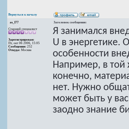
Вернуться к началу
as_l77
Заголовок сообщения:
Я занимался вне
Старший специалист
U в энергетике. 
Зарегистрирован:
Пт, окт 06 2006, 15:05
Сообщения:
252
Откуда:
Москва
особенности вне
Например, в той 
конечно, материа
нет. Нужно общат
может быть у вас
заодно знание би