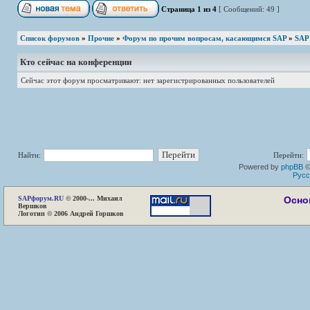
Страница
1
из
4
[ Сообщений: 49 ]
Список форумов
»
Прочие
»
Форум по прочим вопросам, касающимся SAP
»
SAP
Кто сейчас на конференции
Сейчас этот форум просматривают: нет зарегистрированных пользователей
Найти:
Перейти:
Powered by
phpBB
©
Русс
SAP
форум.RU
© 2000-... Михаил
Осно
Вершков
Логотип © 2006 Андрей Горшков