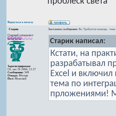
проблеск света
Вернуться к началу
Старик
Заголовок сообщения:
Re: Требуется помощь - тема
Старший специалист
Старик написал:
Кстати, на прак
разрабатывал п
Зарегистрирован:
Сб, окт 16 2004, 11:27
Excel и включил 
Сообщения:
349
Откуда:
Москау
Пол:
Мужской
тема по интегра
прложениями! М