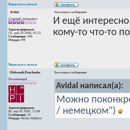
Вернуться к началу
Avidal
Заголовок сообщения:
И ещё интересно,
Старший специалист
кому-то что-то по
Зарегистрирован:
Сб, май 20 2006, 02:52
Сообщения:
346
Откуда:
РФ
Вернуться к началу
Oleksandr.Panchenko
Заголовок сообщения:
Начинающий
Avidal написал(а):
Можно поконкре
Зарегистрирован:
/ немецком")
Вт, апр 05 2005, 13:49
Сообщения:
24
Откуда:
Berlin-Walldorf