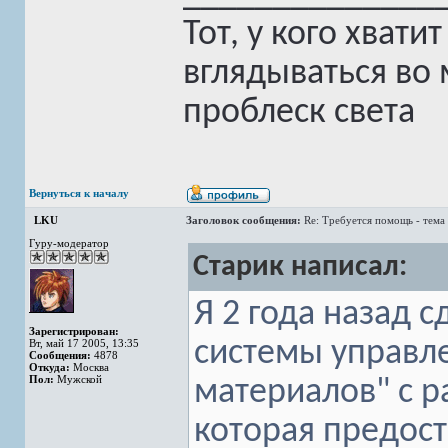
Тот, у кого хват
вглядываться во 
проблеск света
Вернуться к началу
LKU
Заголовок сообщения:
Re: Требуется помощь - тема
Гуру-модератор
Старик написал:
Я 2 года назад 
Зарегистрирован:
системы управл
Вт, май 17 2005, 13:35
Сообщения:
4878
Откуда:
Москва
Пол:
Мужской
материалов" с р
которая предос