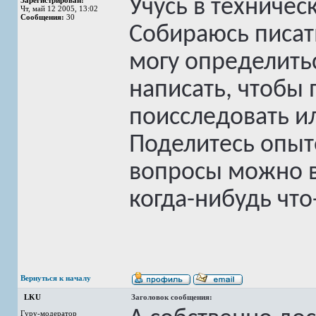
Учусь в техничес
Зарегистрирован:
Чт, май 12 2005, 13:02
Сообщения:
30
Собираюсь писать
могу определитьс
написать, чтобы 
поисследовать и
Поделитесь опыт
вопросы можно в
когда-нибудь что
Вернуться к началу
LKU
Заголовок сообщения:
Гуру-модератор