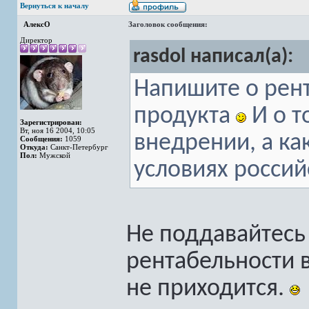
Вернуться к началу
АлексО
Заголовок сообщения:
Директор
rasdol написал(а):
Напишите о рен
продукта
И о т
Зарегистрирован:
Вт, ноя 16 2004, 10:05
внедрении, а ка
Сообщения:
1059
Откуда:
Санкт-Петербург
Пол:
Мужской
условиях россий
Не поддавайтесь 
рентабельности в
не приходится.