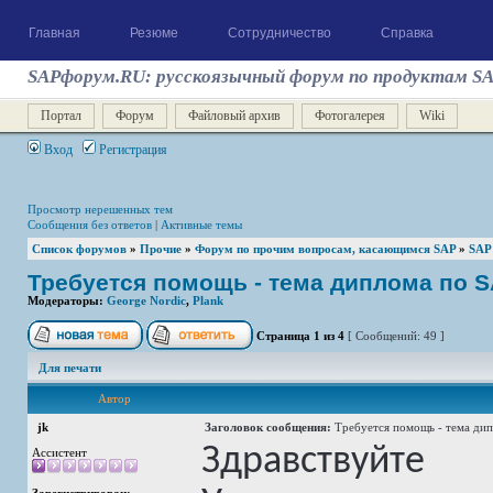
Главная
Резюме
Сотрудничество
Справка
SAPфорум.RU: русскоязычный форум по продуктам S
Портал
Форум
Файловый архив
Фотогалерея
Wiki
Вход
Регистрация
Просмотр нерешенных тем
Сообщения без ответов
|
Активные темы
Список форумов
»
Прочие
»
Форум по прочим вопросам, касающимся SAP
»
SAP
Требуется помощь - тема диплома по 
Модераторы:
George Nordic
,
Plank
Страница
1
из
4
[ Сообщений: 49 ]
Для печати
Автор
jk
Заголовок сообщения:
Требуется помощь - тема ди
Здравствуйте
Ассистент