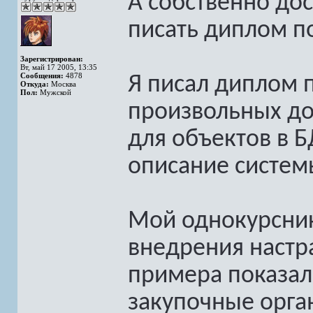
А собственно дос
писать диплом п
Зарегистрирован:
Вт, май 17 2005, 13:35
Сообщения:
4878
Я писал диплом 
Откуда:
Москва
Пол:
Мужской
произвольных до
для объектов в Б
описание систем
Мой однокурсник
внедрения настр
примера показал 
закупочные орга