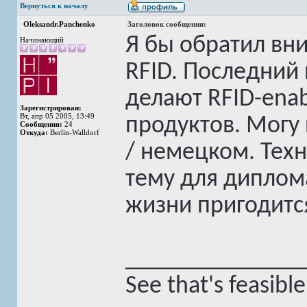
Вернуться к началу
Oleksandr.Panchenko
Заголовок сообщения:
Я бы обратил вн
Начинающий
RFID. Последний 
делают RFID-ena
Зарегистрирован:
Вт, апр 05 2005, 13:49
продуктов. Могу
Сообщения:
24
Откуда:
Berlin-Walldorf
/ немецком. Техн
тему для диплома
жизни пригодит
______________
See that's feasibl