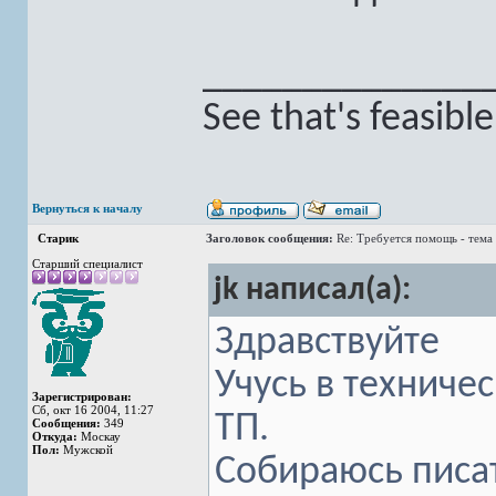
______________
See that's feasibl
Вернуться к началу
Старик
Заголовок сообщения:
Re: Требуется помощь - тема
Старший специалист
jk написал(а):
Здравствуйте
Учусь в техниче
Зарегистрирован:
Сб, окт 16 2004, 11:27
ТП.
Сообщения:
349
Откуда:
Москау
Пол:
Мужской
Собираюсь писат