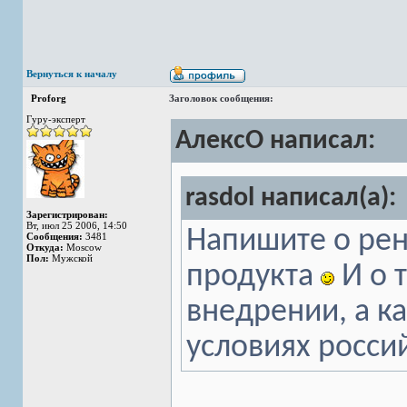
Вернуться к началу
Proforg
Заголовок сообщения:
Гуру-эксперт
АлексО написал:
rasdol написал(а):
Зарегистрирован:
Вт, июл 25 2006, 14:50
Напишите о рен
Сообщения:
3481
Откуда:
Moscow
Пол:
Мужской
продукта
И о т
внедрении, а к
условиях росси