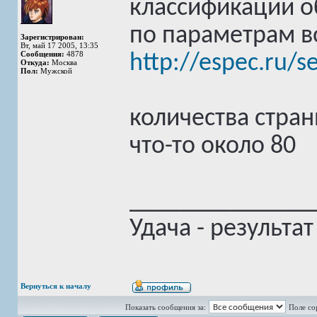
классификации о
по параметрам в
Зарегистрирован:
Вт, май 17 2005, 13:35
Сообщения:
4878
http://espec.ru/s
Откуда:
Москва
Пол:
Мужской
количества стра
что-то около 80
______________
Удача - результа
Вернуться к началу
Показать сообщения за:
Поле со