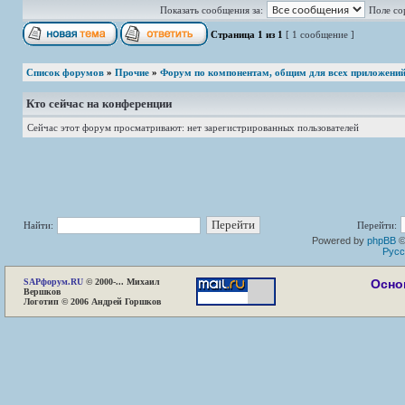
Показать сообщения за:
Поле со
Страница
1
из
1
[ 1 сообщение ]
Список форумов
»
Прочие
»
Форум по компонентам, общим для всех приложени
Кто сейчас на конференции
Сейчас этот форум просматривают: нет зарегистрированных пользователей
Найти:
Перейти:
Powered by
phpBB
©
Русс
SAP
форум.RU
© 2000-... Михаил
Осно
Вершков
Логотип © 2006 Андрей Горшков