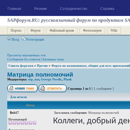
Главная
Резюме
Сотрудничество
Справка
SAPфорум.RU: русскоязычный форум по продуктам S
Портал
Форум
Файловый архив
Фотогалерея
Wiki
Вход
Регистрация
Просмотр нерешенных тем
Сообщения без ответов
|
Активные темы
Список форумов
»
Прочие
»
Форум по компонентам, общим для всех приложени
Матрица полномочий
Модераторы:
sap_nar
,
George Nordic
,
Plank
Страница
1
из
1
[ 1 сообщение ]
Для печати
Автор
Bob17
Заголовок сообщения:
Матрица полномочий
Коллеги, добрый де
Начинающий