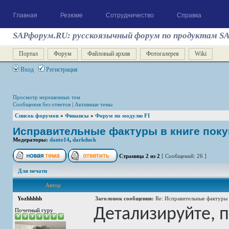
Главная
Резюме
Сотрудничество
Справка
SAPфорум.RU: русскоязычный форум по продуктам S
Портал
Форум
Файловый архив
Фотогалерея
Wiki
Вход
Регистрация
Просмотр нерешенных тем
Сообщения без ответов
|
Активные темы
Список форумов
»
Финансы
»
Форум по модулю FI
Исправительные фактуры в книге поку
Модераторы:
dante14
,
darkduck
Страница
2
из
2
[ Сообщений: 26 ]
Для печати
Автор
Yozhhhhh
Заголовок сообщения:
Re: Исправительные фактуры 
Детализируйте, 
Почетный гуру