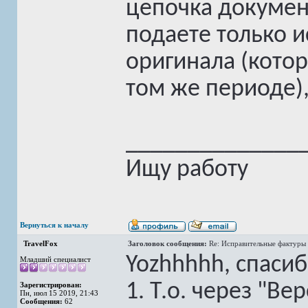
цепочка документ
подаете только 
оригинала (кото
том же периоде),
______________
Ищу работу
Вернуться к началу
TravelFox
Заголовок сообщения:
Re: Исправительные фактуры 
Yozhhhhh, спасиб
Младший специалист
1. Т.о. через "В
Зарегистрирован:
Пн, июл 15 2019, 21:43
Сообщения:
62