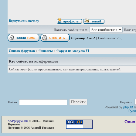
Вернуться к началу
Показать сообщения за:
Поле со
Страница
2
из
2
[ Сообщений: 26 ]
Список форумов
»
Финансы
»
Форум по модулю FI
Кто сейчас на конференции
Сейчас этот форум просматривают: нет зарегистрированных пользователей
Найти:
Перейти:
Powered by
phpBB
©
Русс
SAP
форум.RU
© 2000-... Михаил
Осно
Вершков
Логотип © 2006 Андрей Горшков