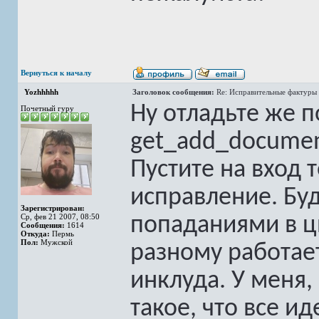
Вернуться к началу
Yozhhhhh
Заголовок сообщения:
Re: Исправительные фактуры 
Ну отладьте же 
Почетный гуру
get_add_documen
Пустите на вход 
исправление. Буд
Зарегистрирован:
Ср, фев 21 2007, 08:50
попаданиями в ци
Сообщения:
1614
Откуда:
Пермь
Пол:
Мужской
разному работает
инклуда. У меня,
такое, что все и