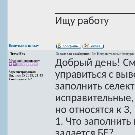
______________
Ищу работу
Вернуться к началу
TravelFox
Заголовок сообщения:
Re: Исправительные фактуры 
Добрый день! См
Младший специалист
управиться с выв
Зарегистрирован:
Пн, июл 15 2019, 21:43
Сообщения:
62
заполнить селект
исправительные,
но относятся к 3,
1. Что заполнить
задается БЕ?