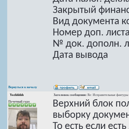
Закрытый финан
Вид документа к
Номер доп. лист
№ док. дополн. л
Дата вывода
Вернуться к началу
Yozhhhhh
Заголовок сообщения:
Re: Исправительные фактуры 
Верхний блок по
Почетный гуру
выборку докумен
То есть если ест