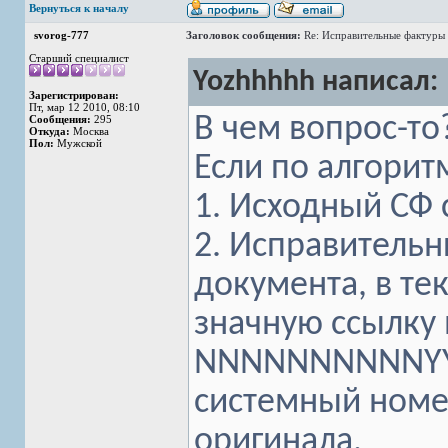
Вернуться к началу
svorog-777
Заголовок сообщения:
Re: Исправительные фактуры 
Старший специалист
Yozhhhhh написал:
Зарегистрирован:
Пт, мар 12 2010, 08:10
В чем вопрос-то?
Сообщения:
295
Откуда:
Москва
Пол:
Мужской
Если по алгоритм
1. Исходный СФ 
2. Исправительн
документа, в тек
значную ссылку 
NNNNNNNNNNYYY
системный номер
оригинала.