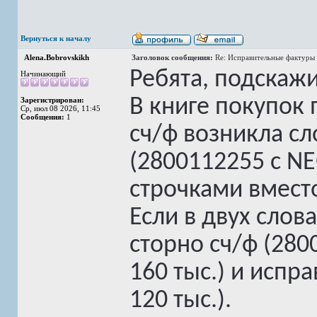
Вернуться к началу
Alena.Bobrovskikh
Заголовок сообщения:
Re: Исправительные фактуры 
Ребята, подскажи
Начинающий
В книге покупок
Зарегистрирован:
Ср, июл 08 2026, 11:45
Сообщения:
1
сч/ф возникла сл
(2800112255 с N
строчками вмест
Если в двух словах
сторно сч/ф (280
160 тыс.) и испр
120 тыс.).