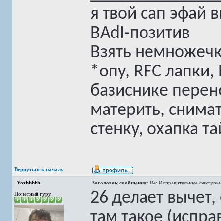
я твой сап эфай 
BAdI-позитив
Взять немножечк
*опу, RFC лапки,
базиснике перен
материть, снимат
стенку, охапка та
Вернуться к началу
Yozhhhhh
Заголовок сообщения:
Re: Исправительные фактуры 
26 делает вычет,
Почетный гуру
там такое (испра