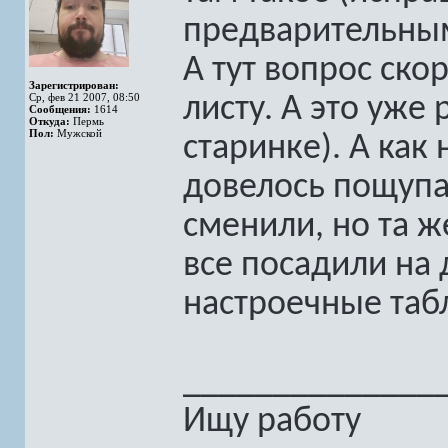
предварительным
А тут вопрос ско
Зарегистрирован:
Ср, фев 21 2007, 08:50
листу. А это уже 
Сообщения:
1614
Откуда:
Пермь
Пол:
Мужской
старинке). А как 
довелось пощупа
сменили, но та ж
все посадили на
настроечные таб
______________
Ищу работу