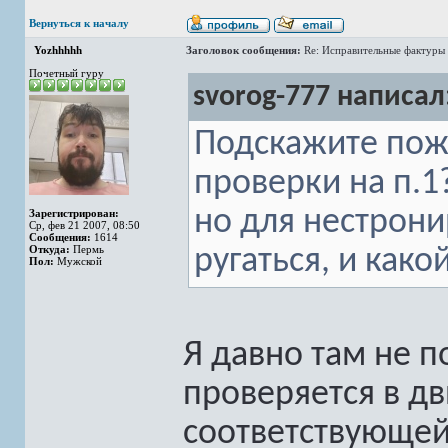
Вернуться к началу
Yozhhhhh
Заголовок сообщения:
Re: Исправительные фактуры 
Почетный гуру
svorog-777 написал
Подскажите пожа
проверки на п.1?
но для нестрони
Зарегистрирован:
Ср, фев 21 2007, 08:50
Сообщения:
1614
Откуда:
Пермь
ругаться, и како
Пол:
Мужской
Я давно там не п
проверяется в дв
соответствующей