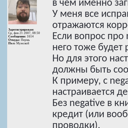
в чем именно за
У меня все испра
отражаются корре
Зарегистрирован:
Ср, фев 21 2007, 08:50
Если вопрос про n
Сообщения:
1614
Откуда:
Пермь
Пол:
Мужской
него тоже будет 
Но для этого нас
должны быть со
К примеру, с nega
настраивается де
Без negative в кн
кредит (или воо
проводки).