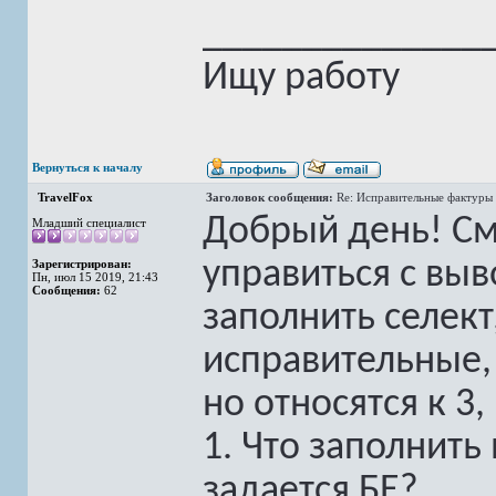
______________
Ищу работу
Вернуться к началу
TravelFox
Заголовок сообщения:
Re: Исправительные фактуры 
Добрый день! См
Младший специалист
управиться с выв
Зарегистрирован:
Пн, июл 15 2019, 21:43
Сообщения:
62
заполнить селект
исправительные,
но относятся к 3,
1. Что заполнить
задается БЕ?