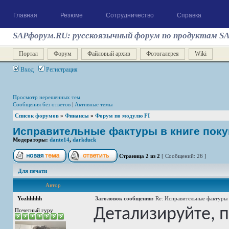
Главная
Резюме
Сотрудничество
Справка
SAPфорум.RU: русскоязычный форум по продуктам S
Портал
Форум
Файловый архив
Фотогалерея
Wiki
Вход
Регистрация
Просмотр нерешенных тем
Сообщения без ответов
|
Активные темы
Список форумов
»
Финансы
»
Форум по модулю FI
Исправительные фактуры в книге поку
Модераторы:
dante14
,
darkduck
Страница
2
из
2
[ Сообщений: 26 ]
Для печати
Автор
Yozhhhhh
Заголовок сообщения:
Re: Исправительные фактуры 
Детализируйте, 
Почетный гуру