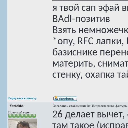
я твой сап эфай 
BAdI-позитив
Взять немножечк
*опу, RFC лапки,
базиснике перен
материть, снимат
стенку, охапка та
Вернуться к началу
Yozhhhhh
Заголовок сообщения:
Re: Исправительные фактуры 
26 делает вычет,
Почетный гуру
там такое (испра