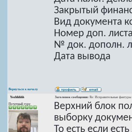
Закрытый финан
Вид документа к
Номер доп. лист
№ док. дополн. л
Дата вывода
Вернуться к началу
Yozhhhhh
Заголовок сообщения:
Re: Исправительные фактуры 
Верхний блок по
Почетный гуру
выборку докумен
То есть если ест