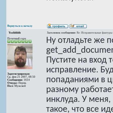
Вернуться к началу
Yozhhhhh
Заголовок сообщения:
Re: Исправительные фактуры 
Ну отладьте же 
Почетный гуру
get_add_documen
Пустите на вход 
исправление. Буд
Зарегистрирован:
Ср, фев 21 2007, 08:50
попаданиями в ци
Сообщения:
1614
Откуда:
Пермь
Пол:
Мужской
разному работает
инклуда. У меня,
такое, что все и