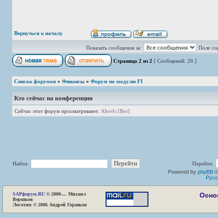
Вернуться к началу
Показать сообщения за:
Поле со
Страница
2
из
2
[ Сообщений: 26 ]
Список форумов
»
Финансы
»
Форум по модулю FI
Кто сейчас на конференции
Сейчас этот форум просматривают:
Ahrefs [Bot]
Найти:
Перейти:
Powered by
phpBB
©
Русс
SAP
форум.RU
© 2000-... Михаил
Осно
Вершков
Логотип © 2006 Андрей Горшков