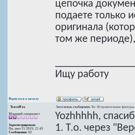
цепочка документ
подаете только 
оригинала (кото
том же периоде),
______________
Ищу работу
Вернуться к началу
TravelFox
Заголовок сообщения:
Re: Исправительные фактуры 
Yozhhhhh, спасиб
Младший специалист
1. Т.о. через "В
Зарегистрирован:
Пн, июл 15 2019, 21:43
Сообщения:
62