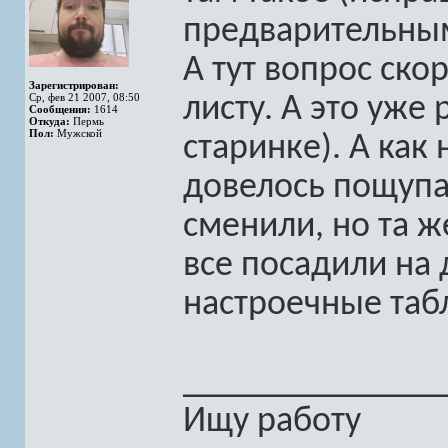
предварительным
А тут вопрос ско
Зарегистрирован:
Ср, фев 21 2007, 08:50
листу. А это уже 
Сообщения:
1614
Откуда:
Пермь
Пол:
Мужской
старинке). А как 
довелось пощупа
сменили, но та ж
все посадили на
настроечные таб
______________
Ищу работу