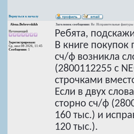
Вернуться к началу
Alena.Bobrovskikh
Заголовок сообщения:
Re: Исправительные фактуры 
Ребята, подскажи
Начинающий
В книге покупок
Зарегистрирован:
Ср, июл 08 2026, 11:45
Сообщения:
1
сч/ф возникла сл
(2800112255 с N
строчками вмест
Если в двух словах
сторно сч/ф (280
160 тыс.) и испр
120 тыс.).