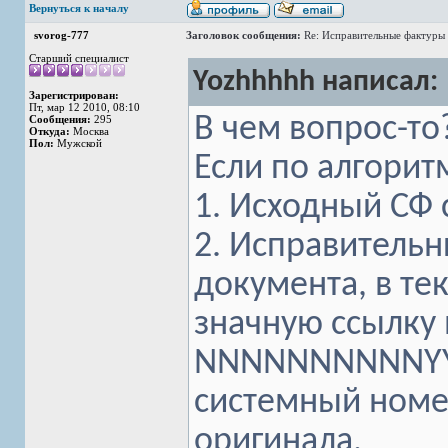
Вернуться к началу
svorog-777
Заголовок сообщения:
Re: Исправительные фактуры 
Старший специалист
Yozhhhhh написал:
Зарегистрирован:
Пт, мар 12 2010, 08:10
В чем вопрос-то?
Сообщения:
295
Откуда:
Москва
Пол:
Мужской
Если по алгоритм
1. Исходный СФ 
2. Исправительн
документа, в тек
значную ссылку 
NNNNNNNNNNYYY
системный номер
оригинала.