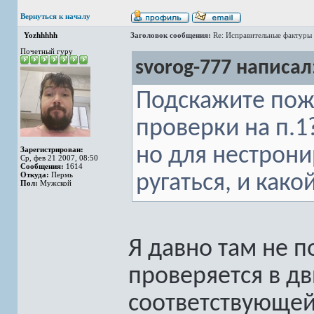
Вернуться к началу
Yozhhhhh
Заголовок сообщения:
Re: Исправительные фактуры 
Почетный гуру
svorog-777 написал
Подскажите пожа
проверки на п.1?
но для нестрони
Зарегистрирован:
Ср, фев 21 2007, 08:50
Сообщения:
1614
Откуда:
Пермь
ругаться, и како
Пол:
Мужской
Я давно там не п
проверяется в дв
соответствующей