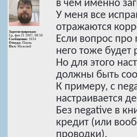
в чем именно за
У меня все испра
отражаются корре
Зарегистрирован:
Ср, фев 21 2007, 08:50
Если вопрос про n
Сообщения:
1614
Откуда:
Пермь
Пол:
Мужской
него тоже будет 
Но для этого нас
должны быть со
К примеру, с nega
настраивается де
Без negative в кн
кредит (или воо
проводки).