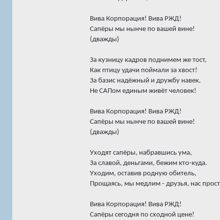
Вива Корпорация! Вива РЖД!
Сапёры мы нынче по вашей вине!
(дважды)
За кузницу кадров поднимем же тост,
Как птицу удачи поймали за хвост!
За базис надёжный и дружбу навек,
Не САПом единым живёт человек!
Вива Корпорация! Вива РЖД!
Сапёры мы нынче по вашей вине!
(дважды)
Уходят сапёры, набравшись ума,
За славой, деньгами, бежим кто-куда.
Уходим, оставив родную обитель,
Прощаясь, мы медлим - друзья, нас прости
Вива Корпорация! Вива РЖД!
Сапёры сегодня по сходной цене!