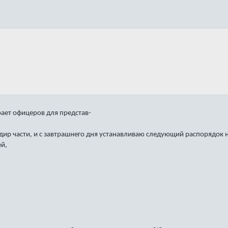
ает офицеров для представ-
ир части, и с завтрашнего дня устанавливаю следующий распорядок 
ей,