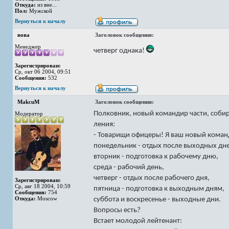
Откуда:
из вне...
Пол:
Мужской
Вернуться к началу
вова
Заголовок сообщения:
Менеджер
четверг однака!
Зарегистрирован:
Ср, окт 06 2004, 09:51
Сообщения:
532
Вернуться к началу
MakcuM
Заголовок сообщения:
Полковник, новый командир части, собир
Модератор
ления:
- Товарищи офицеры! Я ваш новый команд
понедельник - отдых после выходных дн
вторник - подготовка к рабочему дню,
среда - рабочий день,
четверг - отдых после рабочего дня,
Зарегистрирован:
Ср, авг 18 2004, 10:59
пятница - подготовка к выходным дням,
Сообщения:
754
Откуда:
Moscow
суббота и воскресенье - выходные дни.
Вопросы есть?
Встает молодой лейтенант: