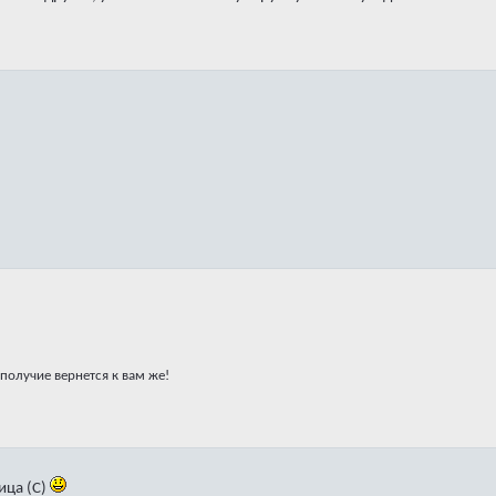
получие вернется к вам же!
ица (С)