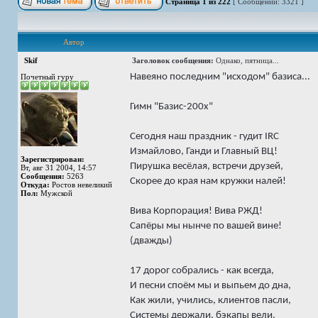
Страница
1
из
222
[ Сообщений: 3321 ]
Автор
Skif
Заголовок сообщения:
Однако, пятница...
Навеяно последним "исходом" базиса...
Почетный гуру
Гимн "Базис-200х"
Сегодня наш праздник - гудит IRC
Измайлово, Ганди и Главный ВЦ!
Зарегистрирован:
Пирушка весёлая, встречи друзей,
Вт, авг 31 2004, 14:57
Сообщения:
5263
Скорее до края нам кружки налей!
Откуда:
Ростов невеликий
Пол:
Мужской
Вива Корпорация! Вива РЖД!
Сапёры мы нынче по вашей вине!
(дважды)
17 дорог собрались - как всегда,
И песни споём мы и выпьем до дна,
Как жили, учились, клиентов пасли,
Системы держали, бэкапы вели.