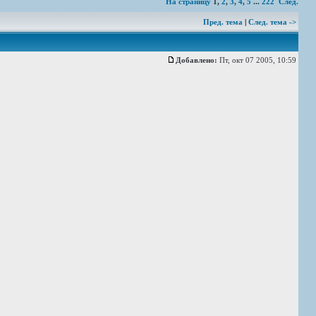
На страницу
1
,
2
,
3
,
4
,
5
...
222
След.
Пред. тема
|
След. тема ->
Добавлено:
Пт, окт 07 2005, 10:59