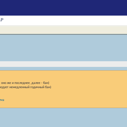
AP
оно же и последнее, далее - бан)
следует немедленный годичный бан)
ума