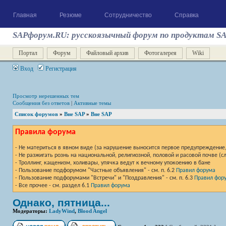
Главная
Резюме
Сотрудничество
Справка
SAPфорум.RU: русскоязычный форум по продуктам S
Портал
Форум
Файловый архив
Фотогалерея
Wiki
Вход
Регистрация
Просмотр нерешенных тем
Сообщения без ответов
|
Активные темы
Список форумов
»
Вне SAP
»
Вне SAP
Правила форума
- Не материться в явном виде (за нарушение выносится первое предупреждение, 
- Не разжигать рознь на национальной, религиозной, половой и расовой почве (
- Троллинг, кащенизм, холивары, упячка ведут к вечному упокоению в бане
- Пользование подфорумом "Частные объявления" - см. п. 6.2
Правил форума
- Пользование подфорумами "Встречи" и "Поздравления" - см. п. 6.3
Правил фор
- Все прочее - см. раздел 6.1
Правил форума
Однако, пятница...
Модераторы:
LadyWind
,
Blood Angel