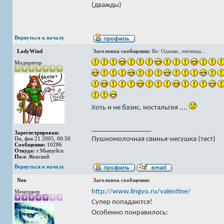
(дважды)
Вернуться к началу
LadyWind
Заголовок сообщения:
Re: Однако, пятница...
Модератор
Хоть и не базис, ностальгия ....
_________________
Зарегистрирован:
Пушномолочная свинья-несушка (тест)
Пн, фев 21 2005, 00:50
Сообщения:
10286
Откуда:
г.Мышуйск
Пол:
Женский
Вернуться к началу
Neo
Заголовок сообщения:
http://www.lingvo.ru/valentine/
Менеджер
Супер попадаются!
Особенно понравилось: