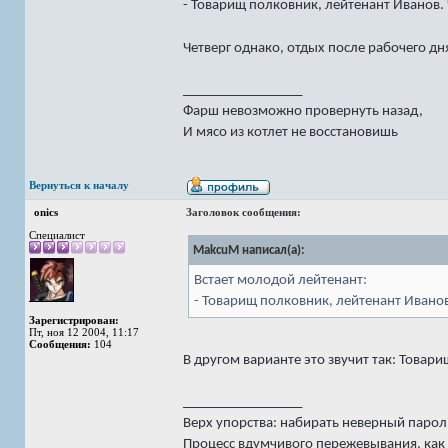
- Товарищ полковник, лейтенант Иванов. 
Четверг однако, отдых после рабочего д
_________________
Фарш невозможно провернуть назад,
И мясо из котлет не восстановишь
Вернуться к началу
onics
Заголовок сообщения:
Специалист
MakcuM написал(а):
Встает молодой лейтенант:
- Товарищ полковник, лейтенант Иванов
Зарегистрирован:
Пт, ноя 12 2004, 11:17
Сообщения:
104
В другом варианте это звучит так: Товари
_________________
Верх упорства: набирать неверный пароль
Процесс вдумчивого пережевывания, как 