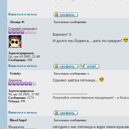
Вернуться к началу
Леонид Ф.
Заголовок сообщения:
Старший специалист
Вариант 3:
И долго мы будем в....вать по средам?
Зарегистрирован:
Ср, сен 14 2005, 22:40
Сообщения:
296
Вернуться к началу
Vodoley
Заголовок сообщения:
в
Однако завтра пятница...
Директор
Зарегистрирован:
_________________
Чт, авг 18 2005, 17:00
Сообщения:
1174
Покупайте отечественную продукцию! - и благо
Откуда:
РФ
Вернуться к началу
Blood Angel
Заголовок сообщения:
сегодня у нас пятница и ждет меня красав
Модератор