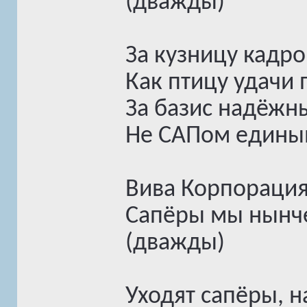
(дважды)
За кузницу кадро
Как птицу удачи 
За базис надёжн
Не САПом единым
Вива Корпорация
Сапёры мы нынче
(дважды)
Уходят сапёры, 