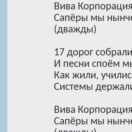
Вива Корпорация
Сапёры мы нынче
(дважды)
17 дорог собралис
И песни споём м
Как жили, училис
Системы держали
Вива Корпорация
Сапёры мы нынче