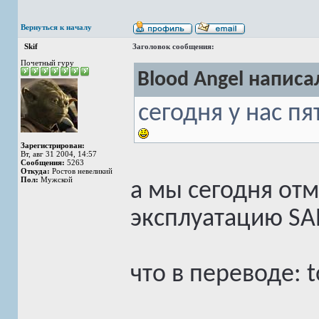
Вернуться к началу
Skif
Заголовок сообщения:
Почетный гуру
Blood Angel написал
сегодня у нас п
Зарегистрирован:
Вт, авг 31 2004, 14:57
Сообщения:
5263
Откуда:
Ростов невеликий
Пол:
Мужской
а мы сегодня от
эксплуатацию SA
что в переводе: 