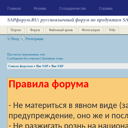
Главная
Резюме
Сотрудничество
Справка
SAPфорум.RU: русскоязычный форум по продуктам S
Портал
Форум
Файловый архив
Фотогалерея
Wiki
Вход
Регистрация
Просмотр нерешенных тем
Сообщения без ответов
|
Активные темы
Список форумов
»
Вне SAP
»
Вне SAP
Правила форума
- Не материться в явном виде (
предупреждение, оно же и после
- Не разжигать рознь на национ