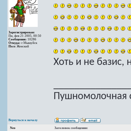
Зарегистрирован:
Пн, фев 21 2005, 00:50
Сообщения:
10286
Откуда:
г.Мышуйск
Пол:
Женский
Хоть и не базис, н
______________
Пушномолочная с
Вернуться к началу
Neo
Заголовок сообщения: