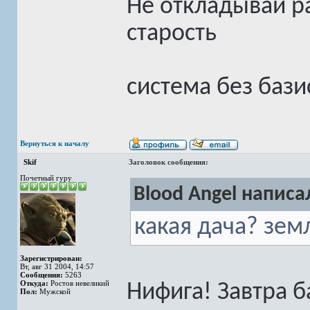
Не откладывай ра
старость
система без бази
Вернуться к началу
Skif
Заголовок сообщения:
Почетный гуру
Blood Angel написал
какая дача? зем
Зарегистрирован:
Вт, авг 31 2004, 14:57
Сообщения:
5263
Откуда:
Ростов невеликий
Нифига! Завтра б
Пол:
Мужской