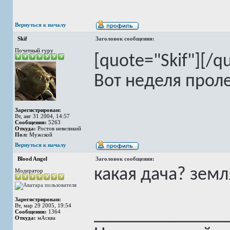
Вернуться к началу
Skif
Заголовок сообщения:
Почетный гуру
[quote="Skif"][/q
Вот неделя проле
Зарегистрирован:
Вт, авг 31 2004, 14:57
Сообщения:
5263
Откуда:
Ростов невеликий
Пол:
Мужской
Вернуться к началу
Blood Angel
Заголовок сообщения:
какая дача? земл
Модератор
Зарегистрирован:
Вт, мар 29 2005, 19:54
______________
Сообщения:
1364
Откуда:
мАсква