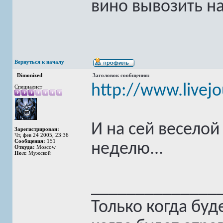
вино вывозить н
Вернуться к началу
Dimonized
Заголовок сообщения:
http://www.livej
Специалист
И на сей весело
Зарегистрирован:
Чт, фев 24 2005, 23:36
Сообщения:
151
неделю...
Откуда:
Moscow
Пол:
Мужской
______________
Только когда буд