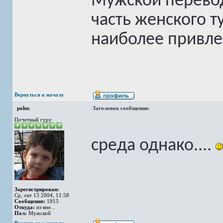
Мужской перево
часть женского т
наиболее привле
Вернуться к началу
polus
Заголовок сообщения:
Почетный гуру
среда однако....
Зарегистрирован:
Ср, окт 13 2004, 11:58
Сообщения:
1815
Откуда:
из вне...
Пол:
Мужской