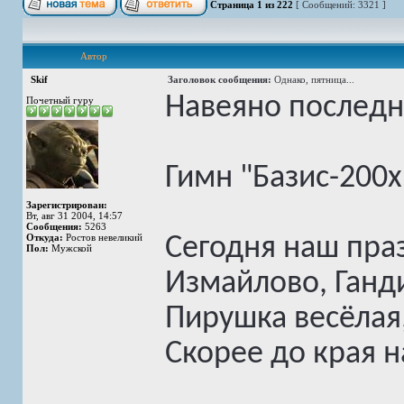
Страница
1
из
222
[ Сообщений: 3321 ]
Автор
Skif
Заголовок сообщения:
Однако, пятница...
Навеяно последни
Почетный гуру
Гимн "Базис-200х
Зарегистрирован:
Вт, авг 31 2004, 14:57
Сообщения:
5263
Откуда:
Ростов невеликий
Сегодня наш праз
Пол:
Мужской
Измайлово, Ганд
Пирушка весёлая,
Скорее до края 