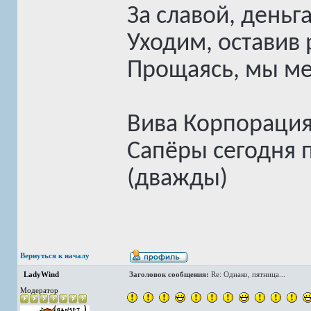
За славой, деньг
Уходим, оставив
Прощаясь, мы мед
Вива Корпорация
Сапёры сегодня 
(дважды)
Вернуться к началу
LadyWind
Заголовок сообщения:
Re: Однако, пятница...
Модератор