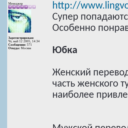
http://www.lingvo
Менеджер
Супер попадаютс
Особенно понрав
Зарегистрирован:
Чт, май 12 2005, 14:34
Сообщения:
571
Юбка
Откуда:
Москва
Женский перевод
часть женского т
наиболее привле