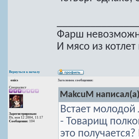
______________
Фарш невозможно
И мясо из котлет
Вернуться к началу
onics
Заголовок сообщения:
Специалист
MakcuM написал(а)
Встает молодой 
Зарегистрирован:
Пт, ноя 12 2004, 11:17
- Товарищ полко
Сообщения:
104
это получается?